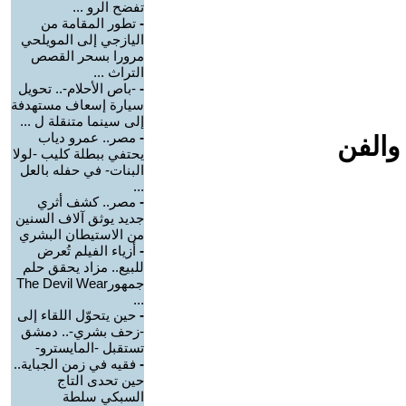
تفضح الرو ...
-
تطور المقامة من
اليازجي إلى المويلحي
مرورا بسحر القصص
التراث ...
-
-باص الأحلام-.. تحويل
سيارة إسعاف مستهدفة
إلى سينما متنقلة ل ...
-
مصر.. عمرو دياب
والفن
يحتفي ببطلة كليب -لولا
البنات- في حفله بالعل
...
-
مصر.. كشف أثري
جديد يوثق آلاف السنين
من الاستيطان البشري
-
أزياء الفيلم تُعرض
للبيع.. مزاد يحقق حلم
جمهورThe Devil Wear
...
-
حين يتحوّل اللقاء إلى
-زحف بشري-.. دمشق
تستقبل -المايسترو-
-
فقيه في زمن الجباية..
حين تحدى التاج
السبكي سلطة