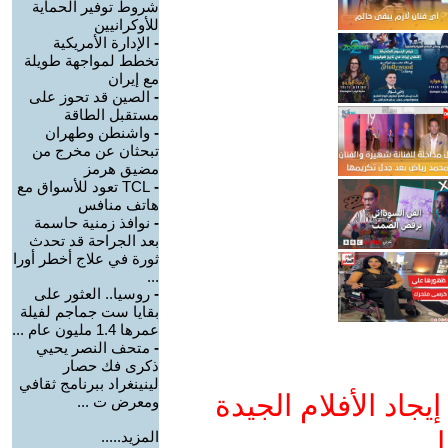
شروط توفير الحماية
للأوكرانيين
-
الإدارة الأمريكية
تخطط لمواجهة طويلة
مع إيران
-
الصين قد تحوز على
مستقبل الطاقة
-
واشنطن وطهران
تبحثان عن مخرج من
مضيق هرمز
-
TCL تعود للأسواق مع
هاتف منافس
-
نوافذ زمنية حاسمة
بعد الجراحة قد تحدث
ثورة في علاج أخطر أورا
...
-
روسيا.. العثور على
بقايا ست جماجم لفيلة
عمرها 1.4 مليون عام ...
-
متحف النصر يحيي
ذكرى فك حصار
لينينغراد ببرنامج ثقافي
جاد الأفلام الجيدة
ومعرض ت ...
ا
المزيد.....