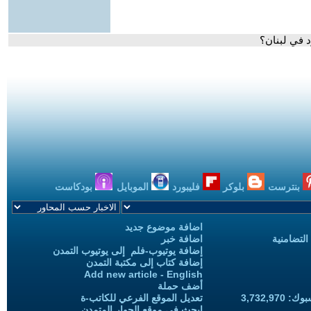
 في لبنان؟
بنترست
بلوكر
فليبورد
الموبايل
بودكاست
اضافة موضوع جديد
التضامنية
اضافة خبر
إضافة يوتيوب-فلم إلى يوتيوب التمدن
إضافة كتاب إلى مكتبة التمدن
Add new article - English
أضف حملة
3,732,97
تعديل الموقع الفرعي للكاتب-ة
ابحث في موقع الحوار المتمدن