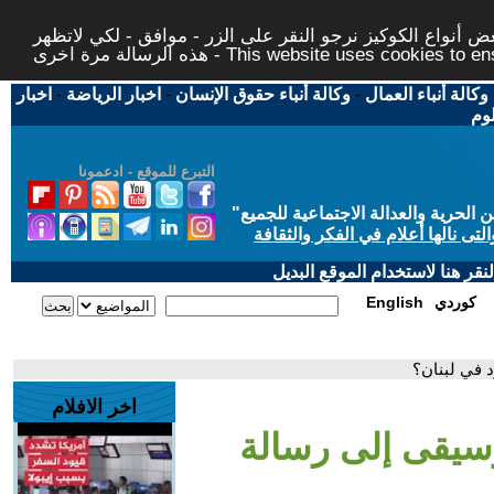
 أنواع الكوكيز نرجو النقر على الزر - موافق - لكي لاتظهر
This website uses cookies to ensure you ge
وكالة أنباء العمال
-
وكالة أنباء حقوق الإنسان
-
اخبار الرياضة
-
اخبار
لوم
التبرع للموقع - ادعمونا
حرية والعدالة الاجتماعية للجميع
"
تى نالها أعلام في الفكر والثقافة
قر هنا لاستخدام الموقع البديل
كوردي
English
 في لبنان؟
اخر الافلام
وسيقى إلى رسالة