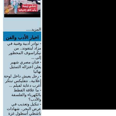
المزيد.....
اخبار الأدب والفن
-
نوادر أدبية وفنية في
مزاد ليتفوند.. من
نيكراسوف المحظور
إلى ...
-
فنان مصري شهير
يعلن اعتزاله التمثيل
نهائيا
-
رجل يعيش داخل لوحة
إعلانية.. نتفليكس تبتكر
أغرب دعاية لفيلم ...
-
ما علاقة القطط
بالكهرباء والفلسفة
والأدب؟
-
تنكيل وتعذيب في
عرض البحر.. شهادات
ناشطي أسطول غزة