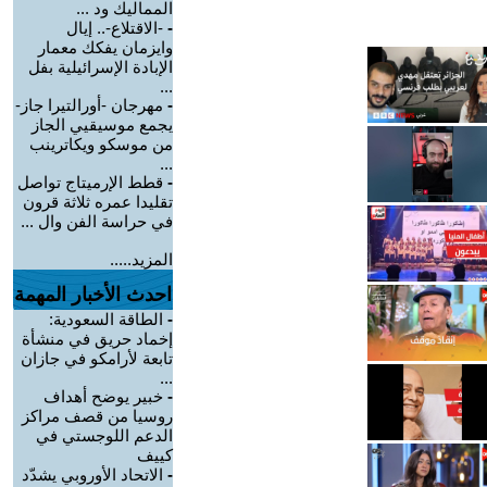
المماليك ود ...
-
-الاقتلاع-.. إيال
وايزمان يفكك معمار
الإبادة الإسرائيلية بفل
...
-
مهرجان -أورالتيرا جاز-
يجمع موسيقيي الجاز
من موسكو ويكاترينب
...
-
قطط الإرميتاج تواصل
تقليدا عمره ثلاثة قرون
في حراسة الفن وال ...
المزيد.....
احدث الأخبار المهمة
-
الطاقة السعودية:
إخماد حريق في منشأة
تابعة لأرامكو في جازان
...
-
خبير يوضح أهداف
روسيا من قصف مراكز
الدعم اللوجستي في
كييف
-
الاتحاد الأوروبي يشدّد