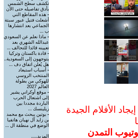
تكشف سطح الشمس
بأدق تفاصيله حتى الآن
-
هذه المقاطع التي
أشعلت فتيل عبور سبتة
الجماعي بعد انتشارها
ب ...
-
ماذا نعلم عن السعودي
عبدالله الشهري بعد
تعيينه قائدا للتحالف ...
-
قادة باكستان وتركيا
يتوجهون إلى السعودية..
هل يُعلن اتفاق دف ...
-
أسباب استبعاد
المنتخب الروسي
للهوكي من بطولة
العالم 2027
-
موقع أوكراني يشير
إلى اشتعال الحرب
الباردة مجددا بين
جاد الأفلام الجيدة
زيلينسك ...
-
بوتين يبحث مع محمد
ا
بن زايد آل نهيان هاتفيا
الوضع في منطقة ال ...
وتيوب التمدن
المزيد.....