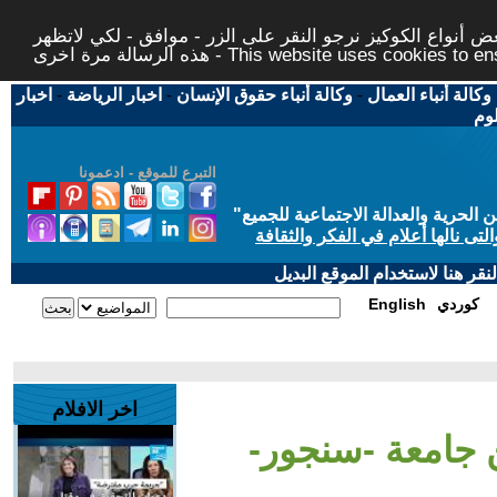
 أنواع الكوكيز نرجو النقر على الزر - موافق - لكي لاتظهر
This website uses cookies to ensure you ge
وكالة أنباء العمال
-
وكالة أنباء حقوق الإنسان
-
اخبار الرياضة
-
اخبار
لوم
التبرع للموقع - ادعمونا
حرية والعدالة الاجتماعية للجميع
"
تى نالها أعلام في الفكر والثقافة
قر هنا لاستخدام الموقع البديل
كوردي
English
اخر الافلام
 جامعة -سنجور-