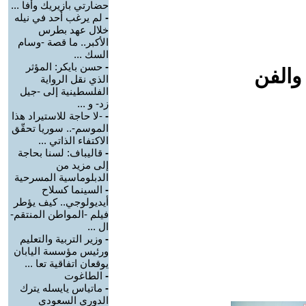
حضارتي بازيريك وأفا ...
-
لم يرغب أحد في نيله
خلال عهد بطرس
الأكبر.. ما قصة -وسام
السك ...
-
حسن بايكر: المؤثر
والفن
الذي نقل الرواية
الفلسطينية إلى -جيل
زد- و ...
-
-لا حاجة للاستيراد هذا
الموسم-.. سوريا تحقّق
الاكتفاء الذاتي ...
-
قاليباف: لسنا بحاجة
إلى مزيد من
الدبلوماسية المسرحية
-
السينما كسلاح
أيديولوجي.. كيف يؤطر
فيلم -المواطن المنتقم-
ال ...
-
وزير التربية والتعليم
ورئيس مؤسسة اليابان
يوقعان اتفاقية تعا ...
-
الطاغوت
-
ماتياس يايسله يترك
الدوري السعودي