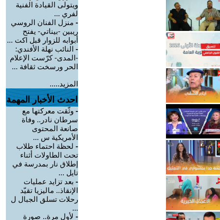
ويتولى القيادة الفنية
لفري ...
-
منزل الفنان الروسي
ريبين -بيناتي- يفتح
أبوابه للزوار قبل اكت ...
-
النائب نهلة الأفندي:
-المدى- كرّست الإعلام
الحر ورسخت ثقافة ...
المزيد.....
احدث الأخبار المهمة
-
وثّقت معركتها مع
سرطان نادر.. وفاة
صانعة المحتوى
الأمريكية س ...
-
لحظة احتماء طلاب
تحت الطاولات أثناء
إطلاق نار بمدرسة في
تايل ...
-
بعد تزايد عمليات
الإنقاذ.. ماليزيا تقيّد
رحلات تسلق الجبال ل
...
-
لأول مرة.. صورة