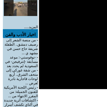
المزيد.....
اخبار الأدب والفن
-
من منصة الشعر إلى
رصيف دمشق.. الطفلة
شريفة حاج حسن في
مشهد ي ...
-
-نوفوستي-: موعد
مسابقة -إنترفيجن- في
السعودية لم يحدد بعد
-
من شقة غوركي إلى
متحف الشرق.. أربع
لوحات قاجارية نادرة
تُعرض ...
-
رئيس اللجنة الأمريكية
للفنون الجميلة: من
المقرر الانتهاء من ...
-
اكتشافات أثرية جديدة
في ألتاي تكشف أسرار