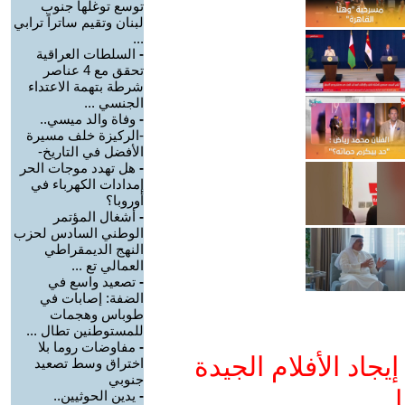
توسع توغلها جنوب
لبنان وتقيم ساتراً ترابي
...
-
السلطات العراقية
تحقق مع 4 عناصر
شرطة بتهمة الاعتداء
الجنسي ...
-
وفاة والد ميسي..
-الركيزة خلف مسيرة
الأفضل في التاريخ-
-
هل تهدد موجات الحر
إمدادات الكهرباء في
أوروبا؟
-
أشغال المؤتمر
الوطني السادس لحزب
النهج الديمقراطي
العمالي تع ...
-
تصعيد واسع في
الضفة: إصابات في
طوباس وهجمات
للمستوطنين تطال ...
-
مفاوضات روما بلا
جاد الأفلام الجيدة
اختراق وسط تصعيد
جنوبي
ا
-
يدين الحوثيين..