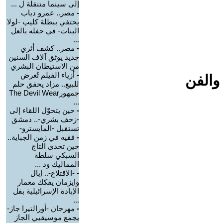
إلى سينما متنقلة ل ...
-
مصر.. عمرو دياب
يحتفي ببطلة كليب -لولا
البنات- في حفله بالعل
...
-
مصر.. كشف أثري
جديد يوثق آلاف السنين
من الاستيطان البشري
-
أزياء الفيلم تُعرض
والفن
للبيع.. مزاد يحقق حلم
جمهورThe Devil Wear
...
-
حين يتحوّل اللقاء إلى
-زحف بشري-.. دمشق
تستقبل -المايسترو-
-
فقيه في زمن الجباية..
حين تحدى التاج
السبكي سلطة
المماليك ود ...
-
-الاقتلاع-.. إيال
وايزمان يفكك معمار
الإبادة الإسرائيلية بفل
...
-
مهرجان -أورالتيرا جاز-
يجمع موسيقيي الجاز