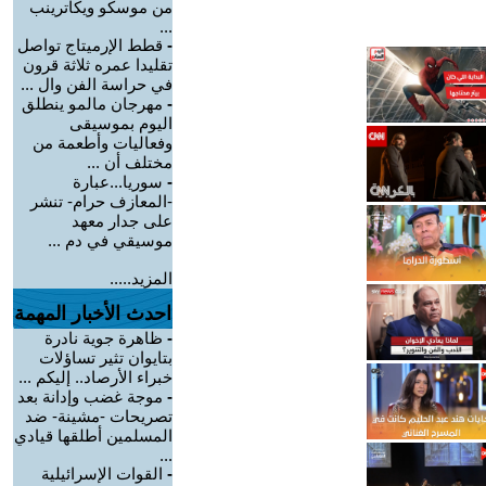
من موسكو ويكاترينب
...
-
قطط الإرميتاج تواصل
تقليدا عمره ثلاثة قرون
في حراسة الفن وال ...
-
مهرجان مالمو ينطلق
اليوم بموسيقى
وفعاليات وأطعمة من
مختلف أن ...
-
سوريا...عبارة
-المعازف حرام- تنشر
على جدار معهد
موسيقي في دم ...
المزيد.....
احدث الأخبار المهمة
-
ظاهرة جوية نادرة
بتايوان تثير تساؤلات
خبراء الأرصاد.. إليكم ...
-
موجة غضب وإدانة بعد
تصريحات -مشينة- ضد
المسلمين أطلقها قيادي
...
-
القوات الإسرائيلية