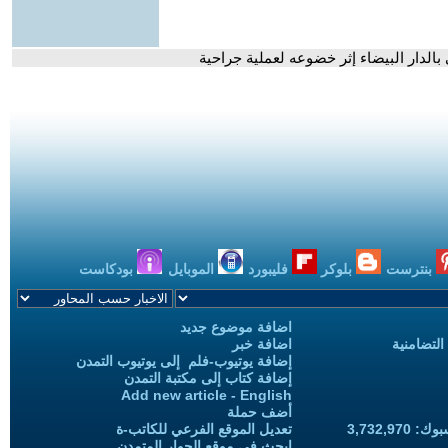
 بالدار البيضاء إثر خضوعه لعملية جراحية
بنترست
بلوكر
فليبورد
الموبايل
بودكاست
اضافة موضوع جديد
التضامنية
اضافة خبر
إضافة يوتيوب-فلم إلى يوتيوب التمدن
إضافة كتاب إلى مكتبة التمدن
Add new article - English
أضف حملة
3,732,97
تعديل الموقع الفرعي للكاتب-ة
ابحث في موقع الحوار المتمدن