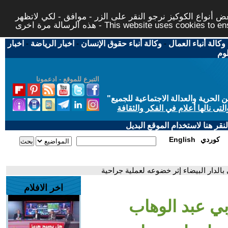
 أنواع الكوكيز نرجو النقر على الزر - موافق - لكي لاتظهر
This website uses cookies to ensure you ge
وكالة أنباء العمال
-
وكالة أنباء حقوق الإنسان
-
اخبار الرياضة
-
اخبار
لوم
التبرع للموقع - ادعمونا
حرية والعدالة الاجتماعية للجميع
"
تى نالها أعلام في الفكر والثقافة
قر هنا لاستخدام الموقع البديل
كوردي
English
 بالدار البيضاء إثر خضوعه لعملية جراحية
اخر الافلام
ربي عبد الوهاب