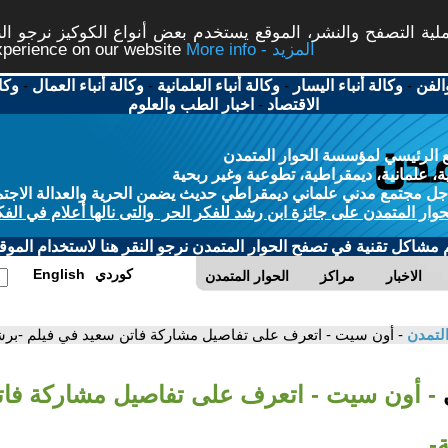
ة التصفح والنشر، الموقع يستخدم بعض أنواع الكوكيز نرجو النق
More info - المزيد
experience on our website
الفن
-
وكالة أنباء اليسار
-
وكالة أنباء العلمانية
-
وكالة أنباء العمال
-
وكا
الاقتصاد
-
اخبار الطب والعلوم
 الرئيسي لمؤسسة الحوار المتمدن
، علمانية، ديمقراطية، تطوعية وغير ربحية
ل مجتمع مدني علماني ديمقراطي حديث يضمن الحرية والعدالة الاجتم
حوار المتمدن على جائزة ابن رشد للفكر الحر والتى نالها أعلام في الفك
م مشاكل تقنية في تصفح الحوار المتمدن نرجو النقر هنا لاستخدام الموقع
كوردي
English
الاخبار
مراكز
الحوار المتمدن
التمدن
- أون سيت - اتعرف على تفاصيل مشاركة فاتن سعيد في فيلم -برش
ي
- أون سيت - اتعرف على تفاصيل مشاركة فا
-