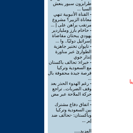
طرابزون سبور ينعش
السيا ...
-
القناة الأنبوبية تنهي
معاناة الزبير؟ مشروع
مرتقب يراهن على إ ...
-
حاخام بارز وملياردير
يهودي يبحثان مقاضاة
إسرائيل دوليًا.. وا ...
-
تايوان تختبر جاهزية
الطوارئ عبر مناورة
إنذار جوي
-
خبراء: تحالف باكستان
مع السعودية وتركيا
فرصة جيدة محفوفة بال
...
ا
-
رغم الهدوء الحذر بعد
وقف الضربات.. تراجع
حركة الملاحة عبر مض
...
-
اتفاق دفاع مشترك
بين السعودية وتركيا
وباكستان: -تحالف ضد
إير ...
المزيد.....