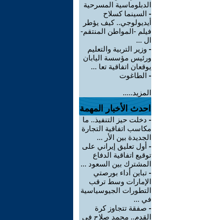
الدبلوماسية المسرحية
-
السينما كسلاح
أيديولوجي.. كيف يؤطر
فيلم -المواطن المنتقم-
ال ...
-
وزير التربية والتعليم
ورئيس مؤسسة اليابان
يوقعان اتفاقية تعا ...
-
الطاغوت
المزيد.....
احدث الأخبار المهمة
-
دخلت حيز التنفيذ.. ما
مكاسب اتفاقية التجارة
الجديدة بين الأر ...
-
أول تعليق إيراني على
توقيع اتفاقية الدفاع
المشترك بين السعود ...
-
تباين أداء بورصتي
الإمارات وسط ترقب
التطورات الجيوسياسية
في ...
-
صفقة تتجاوز كرة
القدم.. محمد صلاح في