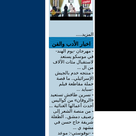
المزيد.....
اخبار الأدب والفن
-
مهرجان -يوم الهند-
في موسكو يستعد
لاستقبال مئات الآلاف
من ال ...
-
منتجه خدم بالجيش
الإسرائيلي.. ما قصة
حملة مقاطعة فيلم
-سبايد ...
-
نسرين طافش تستعيد
«الروقان» من كواليس
أحدث أعمالها الغنائية ...
-
من منصة الشعر إلى
رصيف دمشق.. الطفلة
شريفة حاج حسن في
مشهد ي ...
-
-نوفوستي-: موعد