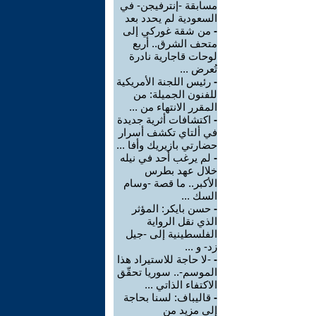
مسابقة -إنترفيجن- في
السعودية لم يحدد بعد
-
من شقة غوركي إلى
متحف الشرق.. أربع
لوحات قاجارية نادرة
تُعرض ...
-
رئيس اللجنة الأمريكية
للفنون الجميلة: من
المقرر الانتهاء من ...
-
اكتشافات أثرية جديدة
في ألتاي تكشف أسرار
حضارتي بازيريك وأفا ...
-
لم يرغب أحد في نيله
خلال عهد بطرس
الأكبر.. ما قصة -وسام
السك ...
-
حسن بايكر: المؤثر
الذي نقل الرواية
الفلسطينية إلى -جيل
زد- و ...
-
-لا حاجة للاستيراد هذا
الموسم-.. سوريا تحقّق
الاكتفاء الذاتي ...
-
قاليباف: لسنا بحاجة
إلى مزيد من