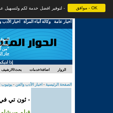
موافق - OK
لتوفير افضل خدمة لكم ولتسهيل عملي
أخبار عامة
-
وكالة أنباء المرأة
-
اخبار الأدب و
الموقع
يسارية
"من أج
حاز ال
إذا لديك
الزوار
اضافة/خدمات
بحث/الارشيف
الصفحة الرئيسية
-
اخبار الأدب والفن
-
يوتيوب 
- ئون تي ف
فيلم -برشامة