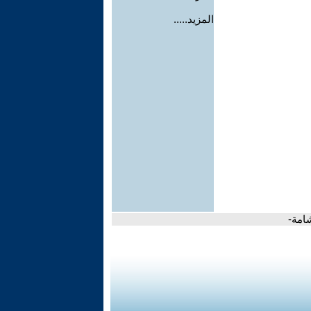
المزيد.....
امة-