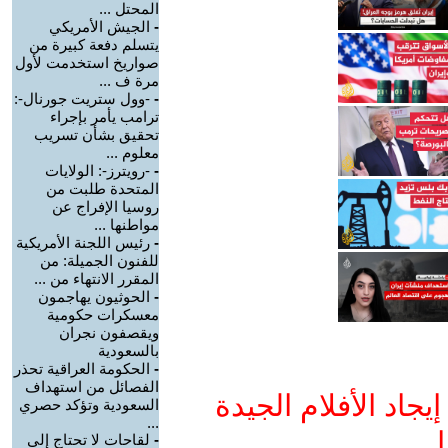
المحتل ...
-
الجيش الأمريكي
يتسلم دفعة كبيرة من
صواريخ استخدمت لأول
مرة ف ...
-
-وول ستريت جورنال-:
ترامب يأمر بإجراء
تحقيق بشأن تسريب
معلوم ...
-
-رويترز-: الولايات
المتحدة طلبت من
روسيا الإفراج عن
مواطنها ...
-
رئيس اللجنة الأمريكية
للفنون الجميلة: من
المقرر الانتهاء من ...
-
الحوثيون يهاجمون
معسكرات حكومية
ويقصفون نجران
بالسعودية
-
الحكومة العراقية تحذر
الفصائل من استهداف
جاد الأفلام الجيدة
السعودية وتؤكد حصري
...
ا
-
لقاحات لا تحتاج إلى