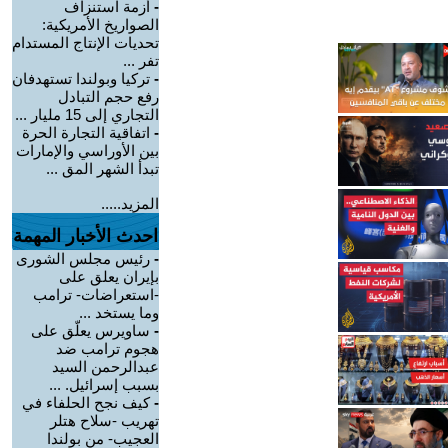
-
أزمة استنزاف
الصواريخ الأمريكية:
تحديات الإنتاج المستدام
تفر ...
-
تركيا وبولندا تستهدفان
رفع حجم التبادل
التجاري إلى 15 مليار ...
-
اتفاقية التجارة الحرة
بين الأوراسي والإمارات
تبدأ الشهر المق ...
المزيد.....
احدث الأخبار المهمة
-
رئيس مجلس الشورى
بإيران يعلق على
-استعراضات- ترامب
وما يستخد ...
-
ساويرس يعلّق على
هجوم ترامب ضد
عبدالرحمن السيد
بسبب إسرائيل. ...
-
كيف نجح الحلفاء في
تهريب -سلاح هتلر
العجيب- من بولندا