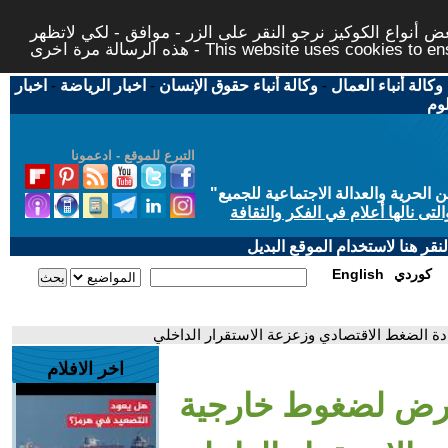
 أنواع الكوكيز نرجو النقر على الزر - موافق - لكي لاتظهر
This website uses cookies to ensure you ge
وكالة أنباء العمال
-
وكالة أنباء حقوق الإنسان
-
اخبار الرياضة
-
اخبار
لوم
التبرع للموقع - ادعمونا
حرية والعدالة الاجتماعية للجميع
"
تى نالها أعلام في الفكر والثقافة
قر هنا لاستخدام الموقع البديل
كوردي
English
دة الضغط الاقتصادي وزعزعة الاستقرار الداخلي
اخر الافلام
تعرض لضغوط خارجية