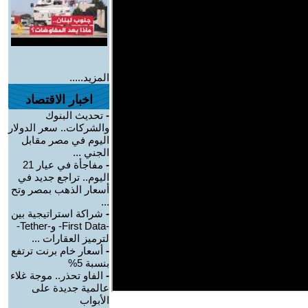
المزيد.....
اخبار الاقتصاد
-
تحديث البنوك
والشركات.. سعر الدولار
اليوم في مصر مقابل
الجني ...
-
مفاجأة في عيار 21
اليوم.. تراجع جديد في
أسعار الذهب بمصر وتح
...
-
شراكة استراتيجية بين
-First Data- و-Tether-
لترميز العقارات ...
-
أسعار خام برنت ترتفع
بنسبة 5%
-
الفاو تحذر.. موجة غلاء
عالمية جديدة على
الأبواب