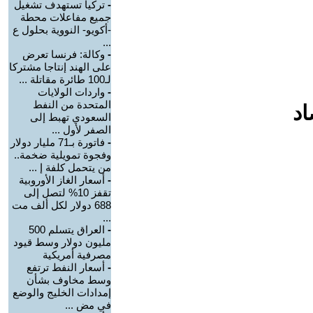
-
تركيا تستهدف تشغيل
جميع مفاعلات محطة
-أكويو- النووية بحلول ع
...
-
وكالة: فرنسا تعرض
على الهند إنتاجا مشتركا
لـ100 طائرة مقاتلة ...
-
واردات الولايات
المتحدة من النفط
اد
السعودي تهبط إلى
الصفر لأول ...
-
فاتورة بـ71 مليار دولار
وفجوة تمويلية ضخمة..
من يتحمل كلفة إ ...
-
أسعار الغاز الأوروبية
تقفز 10% لتصل إلى
688 دولار لكل ألف مت
...
-
العراق يتسلم 500
مليون دولار وسط قيود
مصرفية أمريكية
-
أسعار النفط ترتفع
وسط مخاوف بشأن
إمدادات الخليج والوضع
في مض ...