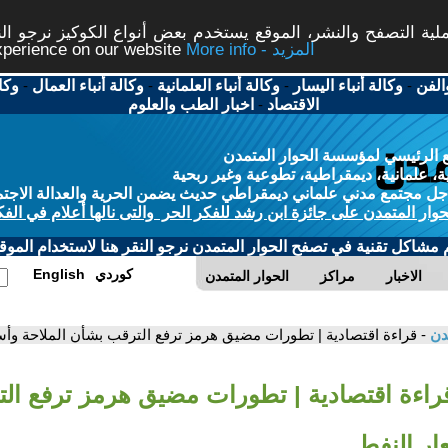
ة التصفح والنشر، الموقع يستخدم بعض أنواع الكوكيز نرجو النق
More info - المزيد
experience on our website
الفن
-
وكالة أنباء اليسار
-
وكالة أنباء العلمانية
-
وكالة أنباء العمال
-
وكا
الاقتصاد
-
اخبار الطب والعلوم
 الرئيسي لمؤسسة الحوار المتمدن
، علمانية، ديمقراطية، تطوعية وغير ربحية
ل مجتمع مدني علماني ديمقراطي حديث يضمن الحرية والعدالة الاجتم
حوار المتمدن على جائزة ابن رشد للفكر الحر والتى نالها أعلام في الفك
م مشاكل تقنية في تصفح الحوار المتمدن نرجو النقر هنا لاستخدام الموقع
كوردي
English
الاخبار
مراكز
الحوار المتمدن
مدن
- قراءة اقتصادية | تطورات مضيق هرمز ترفع الترقب بشأن الملاحة وأس
قراءة اقتصادية | تطورات مضيق هرمز ترفع ال
ار النفط