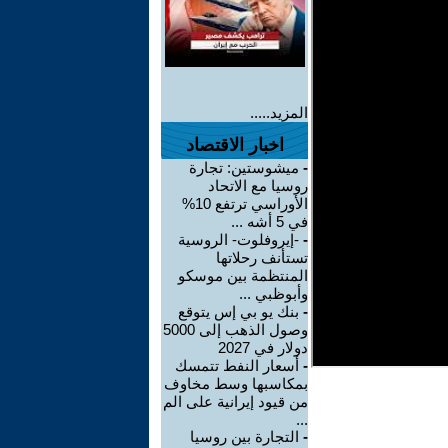
المزيد.....
اخبار الاقتصاد
-
ميشوستين: تجارة
روسيا مع الاتحاد
الأوراسي ترتفع 10%
في 5 أشه ...
-
-إيروفلوت- الروسية
تستأنف رحلاتها
المنتظمة بين موسكو
وأبوظبي ...
-
بنك يو بي إس يتوقع
وصول الذهب إلى 5000
دولار في 2027
-
أسعار النفط تتمسك
بمكاسبها وسط مخاوف
من قيود إيرانية على الم
...
-
التجارة بين روسيا