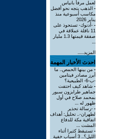
لعمل مرفأ بانياس
-
الذهب يتجه نحو أفضل
مكاسب أسبوعية منذ
يناير 2026
-
-أدنوك- تستحوذ على
11 ناقلة عملاقة في
صفقة قيمتها 1.3 مليار
...
المزيد.....
احدث الأخبار المهمة
-
من بينها الحمص.. ما
أبرز مصادر فيتامين
-ب-6- الطبيعية؟
-
شاهد كيف احتفت
جماهير طرابزون سبور
بمحمد صلاح في أول
ظهور له ...
-
-رسالة تحذير
لطهران-.. تحليل: أهداف
اتفاقية مكة للدفاع
المشت ...
-
تستيقظ كثيرا أثناء
الليل؟.. 3 أسباب خفية