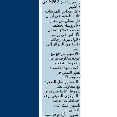
والصين تقفز 26.3% في
7 أشهر
-
غاز مجاني للمركبات
ثنائية الوقود في إيران..
هل يتمكن من معال ...
-
-ألروسا- تخطط
لمجمع عملاق لصقل
الألماس في روسيا
-
لأول مرة.. رحلات
خاصة من الجزائر إلى
مصر
-
الأسهم تتراجع مع
عودة مخاوف هرمز
وضغوط التضخم
-
كيف مهّد الاقتصاد
لفوز اليمين في
كولومبيا؟
-
النفط يواصل الصعود
مع مخاوف بشأن
شروط إعادة فتح هرمز
-
المركزي الصيني يرفع
احتياطيات الذهب
للشهر الـ21 على
التوالي ...
-
سوريا.. أرقام قياسية