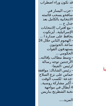
قد تكون وراء اضطراب
...
-
حزب اليسار في
سافخو يسحب قائمته
الانتخابية بالكامل بعد
جدل ح ...
-
مع اقتراب الانتخابات
الإسرائيلية.. أيزنكوت
يحافظ على صدارة ا ...
-
الهجوم الثاني خلال 24
ساعة..الحوثيون
يستهدفون القوات
الحكومي ...
-
وسط مطالب بإقالته..
الأرجنتين توجه رسالة
لرئيس -الفيفا-
ا
-
رئيس الشاباك: موافقة
حماس على نزع السلاح
-خدعة- لكسب الوقت
-
أكبر مشاركة روسية..
4 أبطال في مواجهة
نخبة الشطرنج بباريس
المزيد.....