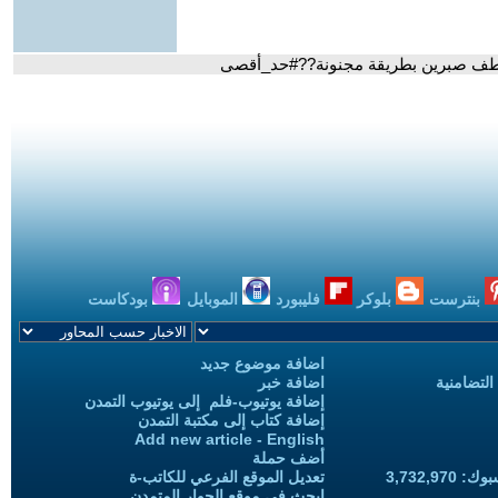
خطف صبرين بطريقة مجنونة??#حد_أقصى
بنترست
بلوكر
فليبورد
الموبايل
بودكاست
اضافة موضوع جديد
التضامنية
اضافة خبر
إضافة يوتيوب-فلم إلى يوتيوب التمدن
إضافة كتاب إلى مكتبة التمدن
Add new article - English
أضف حملة
3,732,97
تعديل الموقع الفرعي للكاتب-ة
ابحث في موقع الحوار المتمدن