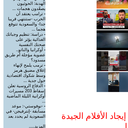
الهدنة: الحوثيون
يصعّدون هجمات ...
-
ترامب يعتقد أن
الحرب -ستنتهي قريبا
جدا- والسعودية تتوقع
هجما ...
-
دراسة: تنظيم وجباتك
الغذائية يؤثر على
صحتك النفسية
-
أوكرانيا والناتو..
عضوية مؤجلة أم طريق
مسدود؟
-
ترمب يلمح لإنهاء
إغلاق مضيق هرمز
وسط شكوك اقتصادية
حول جدية ...
-
الدفاع الروسية تعلن
إسقاط 203 مسيرات
أوكرانية الليلة الماضية
...
-
-نوفوستي-: موعد
مسابقة -إنترفيجن- في
جاد الأفلام الجيدة
السعودية لم يحدد بعد
ا
المزيد.....