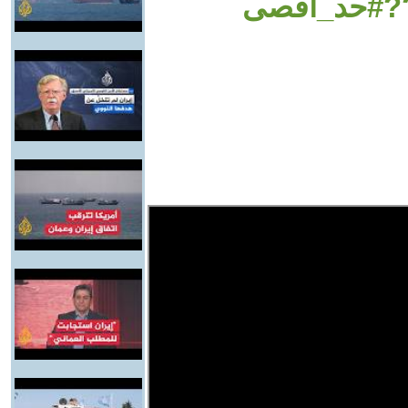
??#حد_أقصى