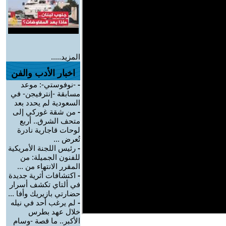
المزيد.....
اخبار الأدب والفن
-
-نوفوستي-: موعد
مسابقة -إنترفيجن- في
السعودية لم يحدد بعد
-
من شقة غوركي إلى
متحف الشرق.. أربع
لوحات قاجارية نادرة
تُعرض ...
-
رئيس اللجنة الأمريكية
للفنون الجميلة: من
المقرر الانتهاء من ...
-
اكتشافات أثرية جديدة
في ألتاي تكشف أسرار
حضارتي بازيريك وأفا ...
-
لم يرغب أحد في نيله
خلال عهد بطرس
الأكبر.. ما قصة -وسام