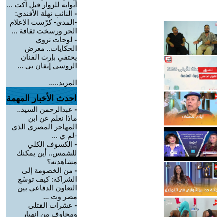
أبوابه للزوار قبل اكت ...
-
النائب نهلة الأفندي:
-المدى- كرّست الإعلام
الحر ورسخت ثقافة ...
-
لوحات تروي
الحكايات.. معرض
يحتفي بإرث الفنان
الروسي إيفان بي ...
المزيد.....
احدث الأخبار المهمة
-
عبدالرحمن السيد..
ماذا نعلم عن ابن
المهاجر المصري الذي
-لم ي ...
-
الكسوف الكلي
للشمس.. أين يمكنك
مشاهدته؟
-
من الخصومة إلى
الشراكة: كيف توسّع
التعاون الدفاعي بين
مصر وت ...
-
عشرات القتلى
ومخاوف من انهيار