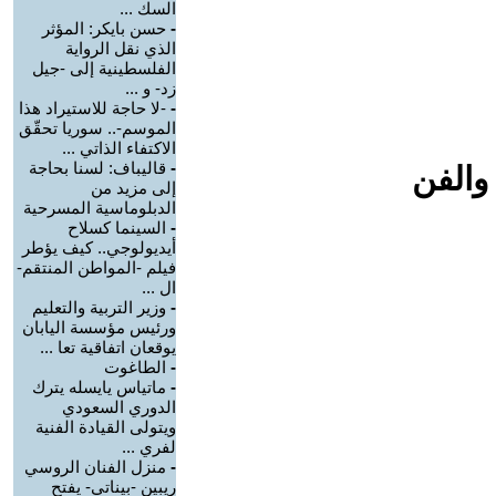
السك ...
-
حسن بايكر: المؤثر
الذي نقل الرواية
الفلسطينية إلى -جيل
زد- و ...
-
-لا حاجة للاستيراد هذا
الموسم-.. سوريا تحقّق
الاكتفاء الذاتي ...
-
قاليباف: لسنا بحاجة
والفن
إلى مزيد من
الدبلوماسية المسرحية
-
السينما كسلاح
أيديولوجي.. كيف يؤطر
فيلم -المواطن المنتقم-
ال ...
-
وزير التربية والتعليم
ورئيس مؤسسة اليابان
يوقعان اتفاقية تعا ...
-
الطاغوت
-
ماتياس يايسله يترك
الدوري السعودي
ويتولى القيادة الفنية
لفري ...
-
منزل الفنان الروسي
ريبين -بيناتي- يفتح