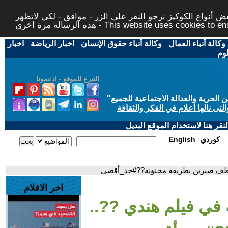
 أنواع الكوكيز نرجو النقر على الزر - موافق - لكي لاتظهر
This website uses cookies to ensure you ge
وكالة أنباء العمال
-
وكالة أنباء حقوق الإنسان
-
اخبار الرياضة
-
اخبار
لوم
التبرع للموقع - ادعمونا
حرية والعدالة الاجتماعية للجميع
"
تى نالها أعلام في الفكر والثقافة
قر هنا لاستخدام الموقع البديل
كوردي
English
خطف صبرين بطريقة مجنونة??#حد_أقصى
اخر الافلام
في فيلم هندي ??..