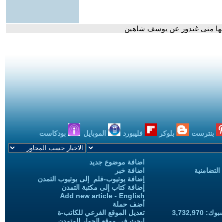
جزتها منى غندور عن يوسف شاهين
بنترست
بلوكر
فليبورد
الموبايل
بودكاست
اضافة موضوع جديد
التضامنية
اضافة خبر
إضافة يوتيوب-فلم إلى يوتيوب التمدن
إضافة كتاب إلى مكتبة التمدن
Add new article - English
أضف حملة
3,732,97
تعديل الموقع الفرعي للكاتب-ة
ابحث في موقع الحوار المتمدن