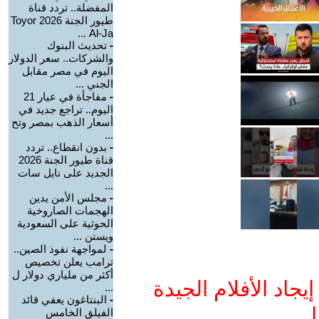
المفضلة.. تردد قناة
طيور الجنة 2026 Toyor
Al-Ja ...
-
تحديث البنوك
والشركات.. سعر الدولار
اليوم في مصر مقابل
الجني ...
-
مفاجأة في عيار 21
اليوم.. تراجع جديد في
أسعار الذهب بمصر وتح
...
-
بدون انقطاع.. تردد
قناة طيور الجنة 2026
الجديد على نايل سات
...
-
مجلس الأمن يدين
الهجمات الصاروخية
الحوثية على السعودية
ويستن ...
-
لمواجهة نفوذ الصين..
ترامب يعلن تخصيص
أكثر من ملياري دولار ل
جاد الأفلام الجيدة
...
-
البنتاغون يعفي قائد
ا
الفيلق الخامس