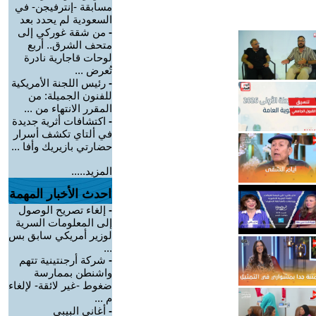
مسابقة -إنترفيجن- في
السعودية لم يحدد بعد
-
من شقة غوركي إلى
متحف الشرق.. أربع
لوحات قاجارية نادرة
تُعرض ...
-
رئيس اللجنة الأمريكية
للفنون الجميلة: من
المقرر الانتهاء من ...
-
اكتشافات أثرية جديدة
في ألتاي تكشف أسرار
حضارتي بازيريك وأفا ...
المزيد.....
احدث الأخبار المهمة
-
إلغاء تصريح الوصول
إلى المعلومات السرية
لوزير أمريكي سابق بس
...
-
شركة أرجنتينية تتهم
واشنطن بممارسة
ضغوط -غير لائقة- لإلغاء
م ...
-
أغاني البيبي