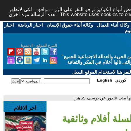
 أنواع الكوكيز نرجو النقر على الزر - موافق - لكي لاتظهر
This website uses cookies to ensure you ge
وكالة أنباء العمال
-
وكالة أنباء حقوق الإنسان
-
اخبار الرياضة
-
اخبار
لوم
التبرع للموقع - ادعمونا
حرية والعدالة الاجتماعية للجميع
"
تى نالها أعلام في الفكر والثقافة
قر هنا لاستخدام الموقع البديل
كوردي
English
جزتها منى غندور عن يوسف شاهين
اخر الافلام
لة أفلام وثائقية