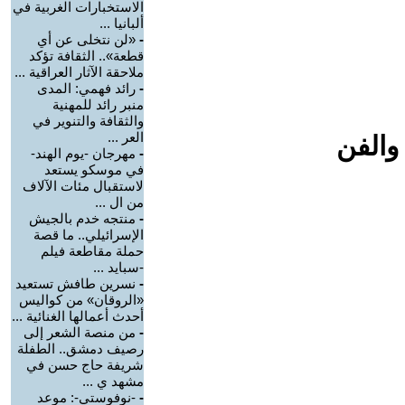
الاستخبارات الغربية في
ألبانيا ...
-
«لن نتخلى عن أي
قطعة».. الثقافة تؤكد
ملاحقة الآثار العراقية ...
-
رائد فهمي: المدى
منبر رائد للمهنية
والثقافة والتنوير في
العر ...
والفن
-
مهرجان -يوم الهند-
في موسكو يستعد
لاستقبال مئات الآلاف
من ال ...
-
منتجه خدم بالجيش
الإسرائيلي.. ما قصة
حملة مقاطعة فيلم
-سبايد ...
-
نسرين طافش تستعيد
«الروقان» من كواليس
أحدث أعمالها الغنائية ...
-
من منصة الشعر إلى
رصيف دمشق.. الطفلة
شريفة حاج حسن في
مشهد ي ...
-
-نوفوستي-: موعد