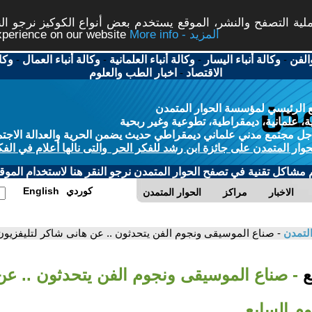
ة التصفح والنشر، الموقع يستخدم بعض أنواع الكوكيز نرجو النق
More info - المزيد
experience on our website
الفن
-
وكالة أنباء اليسار
-
وكالة أنباء العلمانية
-
وكالة أنباء العمال
-
وكا
الاقتصاد
-
اخبار الطب والعلوم
 الرئيسي لمؤسسة الحوار المتمدن
، علمانية، ديمقراطية، تطوعية وغير ربحية
ل مجتمع مدني علماني ديمقراطي حديث يضمن الحرية والعدالة الاجتم
حوار المتمدن على جائزة ابن رشد للفكر الحر والتى نالها أعلام في الفك
م مشاكل تقنية في تصفح الحوار المتمدن نرجو النقر هنا لاستخدام الموقع
كوردي
English
الاخبار
مراكز
الحوار المتمدن
التمدن
- صناع الموسيقى ونجوم الفن يتحدثون .. عن هانى شاكر لتليفزيون 
بع
- صناع الموسيقى ونجوم الفن يتحدثون .. عن
وم السابع