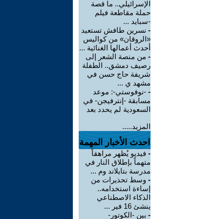
الإسرائيلي.. ما قصة
حملة مقاطعة فيلم
-سبايد ...
-
نسرين طافش تستعيد
«الروقان» من كواليس
أحدث أعمالها الغنائية ...
-
من منصة الشعر إلى
رصيف دمشق.. الطفلة
شريفة حاج حسن في
مشهد ي ...
-
-نوفوستي-: موعد
مسابقة -إنترفيجن- في
السعودية لم يحدد بعد
المزيد.....
احدث الأخبار المهمة
-
فيديو يُظهر مراهقاً
متهماً بإطلاق النار في
مدرسة بتايلاند وم ...
-
وسط تحذيرات من
إساءة استخدامه..
الذكاء الاصطناعي
ينشئ 16 فير ...
-
بين -الكوتور-