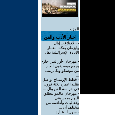
المزيد.....
اخبار الأدب والفن
-
-الاقتلاع-.. إيال
وايزمان يفكك معمار
الإبادة الإسرائيلية بفل
...
-
مهرجان -أورالتيرا جاز-
يجمع موسيقيي الجاز
من موسكو ويكاترينب
...
-
قطط الإرميتاج تواصل
تقليدا عمره ثلاثة قرون
في حراسة الفن وال ...
-
مهرجان مالمو ينطلق
اليوم بموسيقى
وفعاليات وأطعمة من
مختلف أن ...
-
سوريا...عبارة