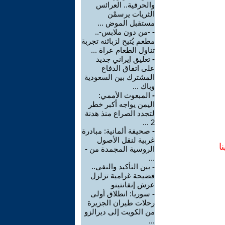
والحرفية.. العرائس
الثريات يرسمْن
مستقبل الموض ...
-
-من دون ملابس-..
مطعم يُتيح لزبائنه تجربة
تناول الطعام عراة ...
-
تعليق إيراني جديد
على اتفاق الدفاع
المشترك بين السعودية
وباك ...
-
المبعوث الأممي:
اليمن يواجه أكبر خطر
لتجدد الصراع منذ هدنة
2 ...
-
صحيفة ألمانية: مبادرة
غربية لنقل الأصول
ا
الروسية المجمدة من -
...
-
بين التأكيد والنفي..
فضيحة غرامية تزلزل
عرش إنفانتينو
-
سوريا: انطلاق أولى
رحلات طيران الجزيرة
من الكويت إلى ديرالزو
...