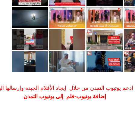
ادعم يوتيوب التمدن من خلال إيجاد الأفلام الجيدة وإرسالها الين
إضافة يوتيوب-فلم إلى يوتيوب التمدن