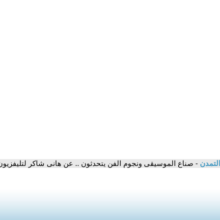
التمدن
- صناع الموسيقى ونجوم الفن يتحدثون .. عن هانى شاكر لتليفزيون 