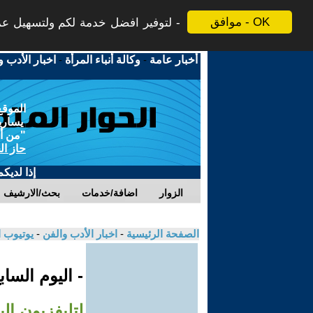
موافق - OK
لتوفير افضل خدمة لكم ولتسهيل عملي
أخبار عامة
-
وكالة أنباء المرأة
-
اخبار الأدب و
الموقع
يسارية
"من أج
حاز ال
إذا لديك
الزوار
اضافة/خدمات
بحث/الارشيف
الصفحة الرئيسية
-
اخبار الأدب والفن
-
يوتيوب 
- اليوم السا
لتليفزيون الي