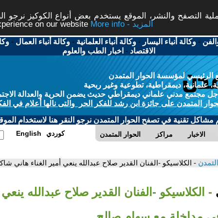
ة التصفح والنشر، الموقع يستخدم بعض أنواع الكوكيز نرجو النق
More info - المزيد
experience on our website
الفن
-
وكالة أنباء اليسار
-
وكالة أنباء العلمانية
-
وكالة أنباء العمال
-
وكا
الاقتصاد
-
اخبار الطب والعلوم
 الرئيسي لمؤسسة الحوار المتمدن
، علمانية، ديمقراطية، تطوعية وغير ربحية
ل مجتمع مدني علماني ديمقراطي حديث يضمن الحرية والعدالة الاجتم
حوار المتمدن على جائزة ابن رشد للفكر الحر والتى نالها أعلام في الفك
م مشاكل تقنية في تصفح الحوار المتمدن نرجو النقر هنا لاستخدام الموقع
كوردي
English
الاخبار
مراكز
الحوار المتمدن
التمدن
- الكلاسيكو -الفنان القدير صلاح عبدالله ينعي أمير الغناء هاني ش
ي
- الكلاسيكو -الفنان القدير صلاح عبدالله ينعي أ
ي مداخلة مع سهام صالح