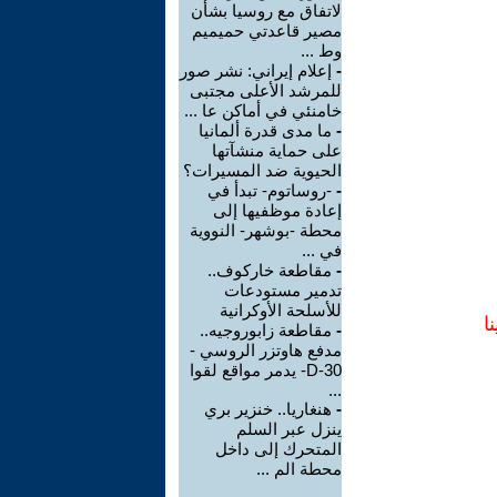
لاتفاق مع روسيا بشأن
مصير قاعدتي حميميم
وط ...
-
إعلام إيراني: نشر صور
للمرشد الأعلى مجتبى
خامنئي في أماكن عا ...
-
ما مدى قدرة ألمانيا
على حماية منشآتها
الحيوية ضد المسيرات؟
-
-روساتوم- تبدأ في
إعادة موظفيها إلى
محطة -بوشهر- النووية
في ...
-
مقاطعة خاركوف..
تدمير مستودعات
للأسلحة الأوكرانية
ا
-
مقاطعة زابوروجيه..
مدفع هاوتزر الروسي -
D-30- يدمر مواقع لقوا
...
-
هنغاريا.. خنزير بري
ينزل عبر السلم
المتحرك إلى داخل
محطة الم ...