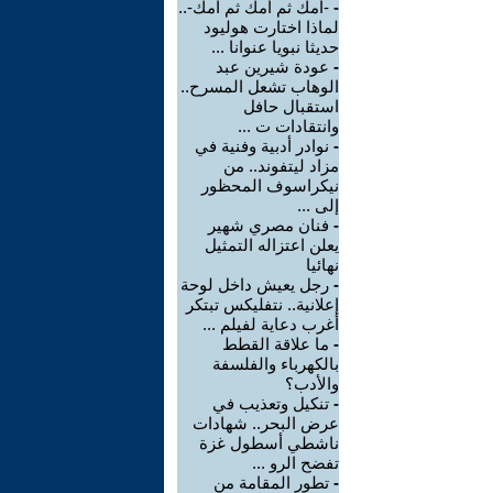
-
-أمك ثم أمك ثم أمك-..
لماذا اختارت هوليود
حديثا نبويا عنوانا ...
-
عودة شيرين عبد
الوهاب تشعل المسرح..
استقبال حافل
وانتقادات ت ...
-
نوادر أدبية وفنية في
مزاد ليتفوند.. من
نيكراسوف المحظور
إلى ...
-
فنان مصري شهير
يعلن اعتزاله التمثيل
نهائيا
-
رجل يعيش داخل لوحة
إعلانية.. نتفليكس تبتكر
أغرب دعاية لفيلم ...
-
ما علاقة القطط
بالكهرباء والفلسفة
والأدب؟
-
تنكيل وتعذيب في
عرض البحر.. شهادات
ناشطي أسطول غزة
تفضح الرو ...
-
تطور المقامة من