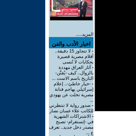
المزيد.....
اخبار الأدب والفن
-
لا تتجاوز 15 دقيقة..
أفلام مصرية قصيرة
بحكايات لا تُنسى
-
آثار العراق مهددة
بالزوال.. كيف -يُقنَّن-
التاريخ باسم الاست ...
-
-خيار خاطئ-.. إعلام
إسرائيلي يهاجم فنانة
مصرية تخلت عن يهودي
...
-
صدور رواية لا تنتظرني
للكاتب علاء غسان نصار
-
الاشتراكات الشهرية
في -إنستغرام- تصبح
مصدر دخل جديد.. تعرف
ع ...