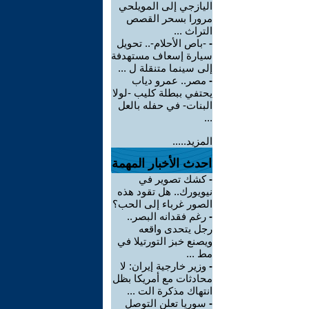
اليازجي إلى المويلحي
مرورا بسحر القصص
التراث ...
-
-باص الأحلام-.. تحويل
سيارة إسعاف مستهدفة
إلى سينما متنقلة ل ...
-
مصر.. عمرو دياب
يحتفي ببطلة كليب -لولا
البنات- في حفله بالعل
...
المزيد.....
احدث الأخبار المهمة
-
كشك تصوير في
نيويورك.. هل تقود هذه
الصور غرباء إلى الحب؟
-
رغم فقدانه البصر..
رجل يتحدى واقعه
ويصنع خبز التورتيلا في
مط ...
-
وزير خارجية إيران: لا
محادثات مع أمريكا بظل
انتهاك مذكرة الت ...
-
سوريا تعلن التوصل