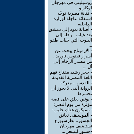
روسيليني في مهرجان
لوكارنو ...
-
فنانة مصرية توجّه
استغاثة عاجلة لوزارة
الداخلية
-
أصالة تعود إلى دمشق
بعد غياب.. رحلة إلى
البيوت التي خبأت طفو
...
-
الإرميتاج يبحث عن
أسرار فينوس تاوريد..
من مصدر الرخام إلى
أل ...
-
حجر رشيد مفتاح فهم
اللغة المصرية القديمة
-
القدس... معركة
الرواية التي لا يجوز أن
نخسرها
-
بوتين يعلق على قصة
مؤثرة من يوم النصر:
-وسيكون هناك حليب-
-
الموسيقى تعانق
الجسور.. بطرسبورغ
تستضيف مهرجان
-جسور لينينغر ...