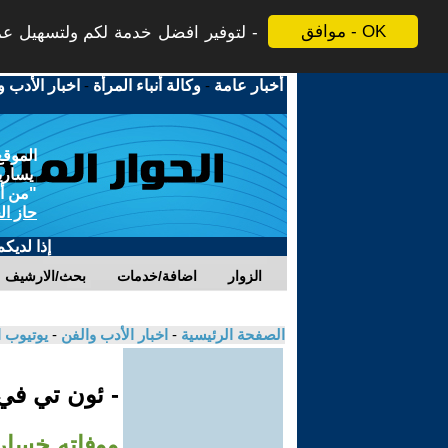
موافق - OK
لتوفير افضل خدمة لكم ولتسهيل عملي
أخبار عامة
-
وكالة أنباء المرأة
-
اخبار الأدب و
الموقع
يسارية
"من أج
حاز ال
إذا لديك
الزوار
اضافة/خدمات
بحث/الارشيف
الصفحة الرئيسية
-
اخبار الأدب والفن
-
يوتيوب 
- ئون تي ف
ووفاته خسار