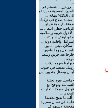
...
-
-رويترز-: التضخم في
المدن المصرية قد يرتفع
إلى 15.6% بنهاية ...
-
محمد صلاح في تركيا..
صفقة تاريخية تتجاوز
الرياضة حظي انتقال ...
-
8 دول عربية وإسلامية
تدعو لوقف انتهاكات
إسرائيل وإقامة دولة ...
-
سكان مبنى -سبين
تايم- في روما ينامون
خارجا بعد حريق وسط
موجة ...
-
تزامنا مع محادثات
روما.. تصعيد في جنوب
ا
لبنان ومقتل جنديين إس
...
-
ماسك يعود لحلبة
السياسة ويؤجج مع
عبدول معركة انتخابات
التجدي ...
-
ألمانيا تفتح تحقيقا
عاجلا في تسلل مسيرة
مفخخة لاستهداف