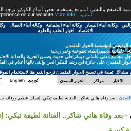
ة التصفح والنشر، الموقع يستخدم بعض أنواع الكوكيز نرجو النق
More info - المزيد
experience on our website
الفن
-
وكالة أنباء اليسار
-
وكالة أنباء العلمانية
-
وكالة أنباء العمال
-
وكا
الاقتصاد
-
اخبار الطب والعلوم
 الرئيسي لمؤسسة الحوار المتمدن
، علمانية، ديمقراطية، تطوعية وغير ربحية
ل مجتمع مدني علماني ديمقراطي حديث يضمن الحرية والعدالة الاجتم
حوار المتمدن على جائزة ابن رشد للفكر الحر والتى نالها أعلام في الفك
م مشاكل تقنية في تصفح الحوار المتمدن نرجو النقر هنا لاستخدام الموقع
كوردي
English
الاخبار
مراكز
الحوار المتمدن
التمدن
- بعد وفاة هاني شاكر.. الفنانة لطيفة تبكي: إنسان عظيم ووفاته خس
ي
- بعد وفاة هاني شاكر.. الفنانة لطيفة تبكي: 
ة كبيرة