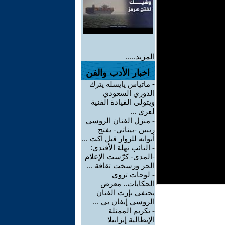
المزيد.....
اخبار الأدب والفن
-
ماتياس يايسله يترك
الدوري السعودي
ويتولى القيادة الفنية
لفري ...
-
منزل الفنان الروسي
ريبين -بيناتي- يفتح
أبوابه للزوار قبل اكت ...
-
النائب نهلة الأفندي:
-المدى- كرّست الإعلام
الحر ورسخت ثقافة ...
-
لوحات تروي
الحكايات.. معرض
يحتفي بإرث الفنان
الروسي إيفان بي ...
-
تكريم الممثلة
الإيطالية إيزابيلا