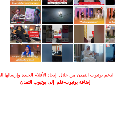
ادعم يوتيوب التمدن من خلال إيجاد الأفلام الجيدة وإرسالها الين
إضافة يوتيوب-فلم إلى يوتيوب التمدن