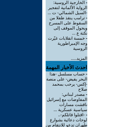
-
الخارجية الروسية:
الرواية الألمانية لتفجير
-السيل الشمالي- ت ...
-
ترامب ينقذ طفلا من
السقوط على المسرح
ويحول الموقف إلى
نكتة ع ...
-
خمسة انقلابات غيّرت
وجه الإمبراطورية
الروسية
المزيد.....
احدث الأخبار المهمة
-
حساب مسلسل -هذا
البحر يفيض- على منصة
-إكس- يرحب بمحمد
صلاح
-
مصدر لبناني:
المفاوضات مع إسرائيل
ناقشت مسارات
سياسية عسكرية ...
-
-اقتلوا قاتلكم-..
لوحات دعائية بشوارع
طهران تدعو للانتقام من