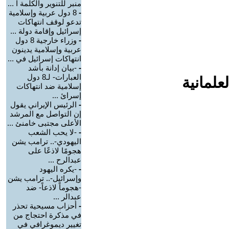
منبر للتنوير والكلمة ا ...
-
8 دول عربية وإسلامية
تدعو لوقف انتهاكات
إسرائيل وإقامة دولة ...
-
وزراء خارجية 8 دول
عربية وإسلامية يدينون
انتهاكات إسرائيل في ...
-
-بيان إدانة بأشد
العبارات- لـ8 دول
علمانية
إسلامية ضد انتهاكات
إسرائ ...
-
الرئيس الإيراني يقول
إن التواصل مع المرشد
الأعلى مجتبى خامنئ ...
-
-لا يحب الشعب
اليهودي-.. ترامب يشن
هجومًا لاذعًا على
عبدالرح ...
-
-يكره اليهود
وإسرائيل-.. ترامب يشن
-هجوماً لاذعاً- ضد
عبدالر ...
-
أحزاب مسيحية تحذر
في مذكرة احتجاج من
تغيير ديموغرافي في