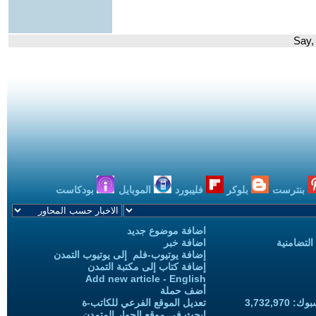
بنترست
بلوكر
فليبورد
الموبايل
بودكاست
اضافة موضوع جديد
التضامنية
اضافة خبر
إضافة يوتيوب-فلم إلى يوتيوب التمدن
إضافة كتاب إلى مكتبة التمدن
Add new article - English
أضف حملة
3,732,97
تعديل الموقع الفرعي للكاتب-ة
ابحث في موقع الحوار المتمدن