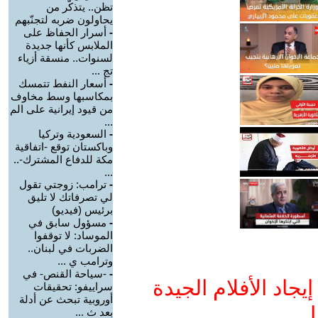
تظن.. يتذكّر من
يحاولون ضربه لتجنّبهم
-
أسرار الحفاظ على
الملابس كأنها جديدة
لسنوات.. منسقة أزياء
تج ...
-
أسعار النفط تتمسك
بمكاسبها وسط مخاوف
من قيود إيرانية على الم
...
-
السعودية وتركيا
وباكستان توقع -اتفاقية
مكة للدفاع المشترك-..
...
-
ترامب: زوجتي تقول
لي تصرفاتك لا تليق
برئيس (فيديو)
-
مسؤول سابق في
الموساد: لا توقفوا
الضربات في لبنان..
وترامب ي ...
-
-سياحة القنص- في
جاد الأفلام الجيدة
سراييفو: تحقيقات
أوروبية تبحث عن أدلة
ا
بعد ث ...