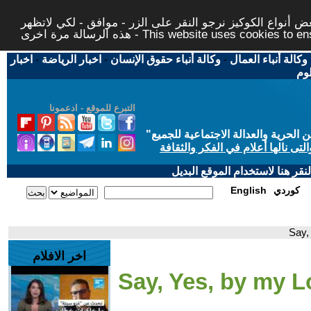
 أنواع الكوكيز نرجو النقر على الزر - موافق - لكي لاتظهر
This website uses cookies to ensure you ge
وكالة أنباء العمال
-
وكالة أنباء حقوق الإنسان
-
اخبار الرياضة
-
اخبار
لوم
التبرع للموقع - ادعمونا
حرية والعدالة الاجتماعية للجميع
"
تى نالها أعلام في الفكر والثقافة
قر هنا لاستخدام الموقع البديل
كوردي
English
اخر الافلام
- 5- Say, Yes, by my