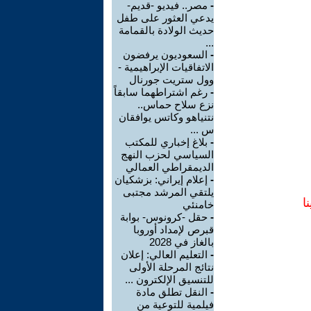
-
مصر.. فيديو -قديم-
يدعي العثور على طفل
حديث الولادة بالقمامة
...
-
السعوديون يرفضون
الاتفاقيات الإبراهيمية -
وول ستريت جورنال
-
رغم اشتراطهما سابقاً
نزع سلاح حماس..
نتنياهو وكاتس يوافقان
س ...
-
بلاغ إخباري للمكتب
السياسي لحزب النهج
الديمقراطي العمالي
-
إعلام إيراني: بزشكيان
يلتقي المرشد مجتبى
ا
خامنئي
-
حقل -كرونوس- بوابة
قبرص لإمداد أوروبا
بالغاز في 2028
-
التعليم العالي: إعلان
نتائج المرحلة الأولى
للتنسيق الإلكترون ...
-
النقل تطلق مادة
فيلمية للتوعية من