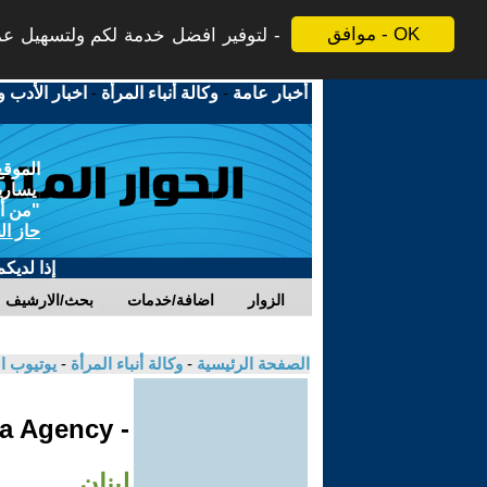
موافق - OK
لتوفير افضل خدمة لكم ولتسهيل عملي
أخبار عامة
-
وكالة أنباء المرأة
-
اخبار الأدب و
الموقع
يسارية
"من أج
حاز ال
إذا لديك
الزوار
اضافة/خدمات
بحث/الارشيف
الصفحة الرئيسية
-
وكالة أنباء المرأة
-
يوتيوب ا
- Jinha Agency
لبنان