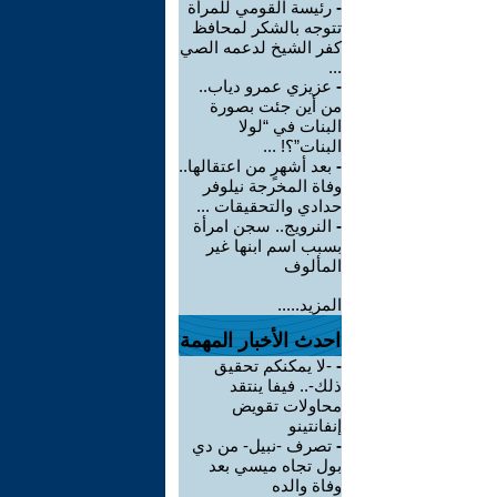
-
رئيسة القومي للمرأة
تتوجه بالشكر لمحافظ
كفر الشيخ لدعمه الصي
...
-
عزيزي عمرو دياب..
من أين جئت بصورة
البنات في “لولا
البنات”؟! ...
-
بعد أشهرٍ من اعتقالها..
وفاة المخرجة نيلوفر
حدادي والتحقيقات ...
-
النرويج.. سجن امرأة
بسبب اسم ابنها غير
المألوف
المزيد.....
احدث الأخبار المهمة
-
-لا يمكنكم تحقيق
ذلك-.. فيفا ينتقد
محاولات تقويض
إنفانتينو
-
تصرف -نبيل- من دي
بول تجاه ميسي بعد
وفاة والده