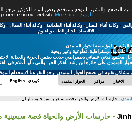
ة التصفح والنشر، الموقع يستخدم بعض أنواع الكوكيز نرجو النق
More info - المزيد
experience on our website
الفن
-
وكالة أنباء اليسار
-
وكالة أنباء العلمانية
-
وكالة أنباء العمال
-
وكا
الاقتصاد
-
اخبار الطب والعلوم
 الرئيسي لمؤسسة الحوار المتمدن
، علمانية، ديمقراطية، تطوعية وغير ربحية
ل مجتمع مدني علماني ديمقراطي حديث يضمن الحرية والعدالة الاجتم
حوار المتمدن على جائزة ابن رشد للفكر الحر والتى نالها أعلام في الفك
م مشاكل تقنية في تصفح الحوار المتمدن نرجو النقر هنا لاستخدام الموقع
كوردي
English
الاخبار
مراكز
الحوار المتمدن
لتمدن
- حارسات الأرض والحياة قصة سبعينية من جنوب لبنان
- حارسات الأرض والحياة قصة سبعينية 