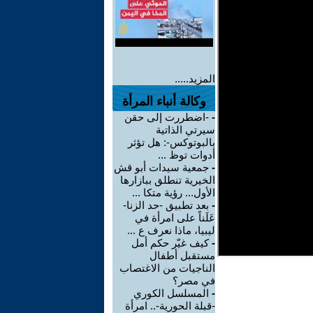
المزيد.....
وكالة أنباء المرأة
-
-اضطررت إلى حقن
سيرتي الذاتية
بالبوتوكس-: هل تؤثر
أدوات توظ ...
-
جمعية سيدات أبو قش
الخيرية تنطلق ببازارها
الأول... رؤية متكا ...
-
بعد تطبيق -حد الزنا-
عَلَناً على امرأة في
ليبيا، ماذا نعرف ع ...
-
كيف غيّر حكم أمل
مستقبل أطفال
الناجيات من الاغتصاب
في مصر؟
-
المسلسل الكوري
-قبلة الحورية-.. امرأة