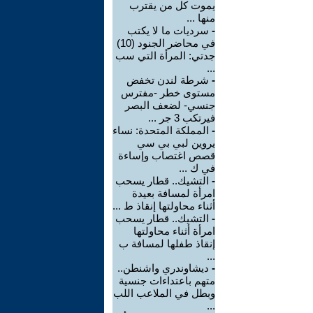
يموت كل من يقترب
منها ...
-
سرديات ما لا يكتب
في محاضر الجنود (10)
جدتي: المرأة التي سب
...
-
شرطة لندن تخفض
مستوى خطر -مفترس
جنسي- لضعف البصر
فيرتكب 3 جر ...
-
المملكة المتحدة: نساء
يروين لبي بي سي
قصص اغتصاب وإساءة
في ك ...
-
التشيك.. قطار يسحب
امرأة لمسافة بعيدة
أثناء محاولتها إنقاذ ط ...
-
التشيك.. قطار يسحب
امرأة أثناء محاولتها
إنقاذ طفلها لمسافة ب
...
-
ديشاوندري واشنطن..
متهم باعتداءات جنسية
وبطل في الملاعب اللب
...