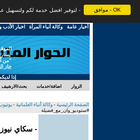
موافق - OK
لتوفير افضل خدمة لكم ولتسهيل عملي
أخبار عامة
-
وكالة أنباء المرأة
-
اخبار الأدب و
الموقع
يسارية
"من أج
حاز ال
إذا لديك
الزوار
اضافة/خدمات
بحث/الارشيف
الصفحة الرئيسية
-
وكالة أنباء العلمانية
-
يوتيوب
#ستوديو_وان_مع_فضيلة
- سكاي نيوز