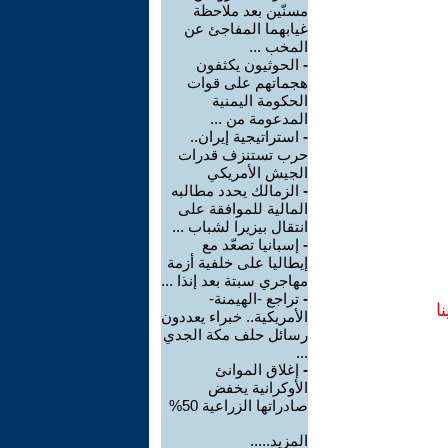
مسنّين بعد ملاحظة
غيابهما المفاجئ عن
المخب ...
-
الحوثيون يكثفون
هجماتهم على قوات
الحكومة اليمنية
المدعومة من ...
-
استراتيجية إيران..
حرب تستنزف قدرات
الجيش الأمريكي
-
الزمالك يحدد مطالبه
المالية للموافقة على
انتقال بيزيرا لشباب ...
-
إسبانيا تصعّد مع
إيطاليا على خلفية أزمة
مهاجري سبتة بعد إنذا ...
-
تراجع -الهيمنة-
ا
الأمريكية.. خبراء يعددون
رسائل حلف مكة الجدي
...
-
إغلاق الموانئ
الأوكرانية يخفض
صادراتها الزراعية 50%
المزيد.....