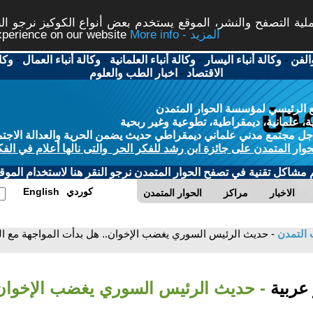
ة التصفح والنشر، الموقع يستخدم بعض أنواع الكوكيز نرجو النق
More info - المزيد
experience on our website
الفن
-
وكالة أنباء اليسار
-
وكالة أنباء العلمانية
-
وكالة أنباء العمال
-
وكا
الاقتصاد
-
اخبار الطب والعلوم
 الرئيسي لمؤسسة الحوار المتمدن
، علمانية، ديمقراطية، تطوعية وغير ربحية
ل مجتمع مدني علماني ديمقراطي حديث يضمن الحرية والعدالة الاجتم
حوار المتمدن على جائزة ابن رشد للفكر الحر والتى نالها أعلام في الفك
م مشاكل تقنية في تصفح الحوار المتمدن نرجو النقر هنا لاستخدام الموقع
كوردي
English
الاخبار
مراكز
الحوار المتمدن
 التمدن
- حديث الرئيس السوري يغضب الإخوان.. هل بدأت المواجهة مع ال
 عربية
- حديث الرئيس السوري يغضب الإخوان