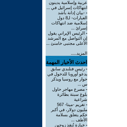
عربية وإسلامية يدينون
انتهاكات إسرائيل في ...
-
-بيان إدانة بأشد
العبارات- لـ8 دول
إسلامية ضد انتهاكات
إسرائ ...
-
الرئيس الإيراني يقول
إن التواصل مع المرشد
الأعلى مجتبى خامنئ ...
المزيد.....
احدث الأخبار المهمة
-
رئيس فنلندي سابق
يدعو أوروبا للدخول في
حوار مع روسيا ويذكر
س ...
-
مصرع مهاجر حاول
بلوغ سبتة بطائرة
شراعية
-
تغريم -ميتا- 567
مليون دولار، في أكبر
حكم يتعلق بسلامة
الأطف ...
-
خبازة تُنقذ زوجين