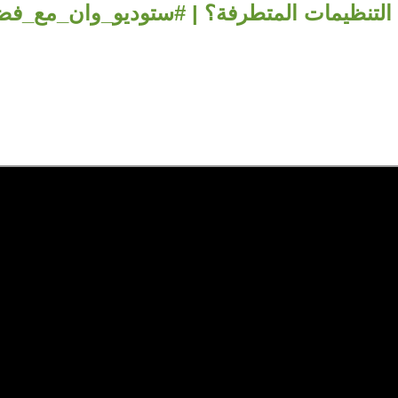
 التنظيمات المتطرفة؟ | #ستوديو_وان_مع_فض