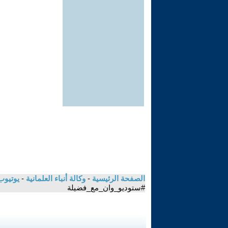
الصفحة الرئيسية
-
وكالة أنباء العلمانية
-
يوتيوب
#ستوديو_وان_مع_فضيلة