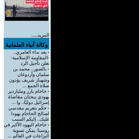
المزيد.....
وكالة أنباء العلمانية
-
بعد نداء العامري..
-المقاومة الإسلامية-
تعلن تأجيل الرد
-
بالصور.. محمد بن
سلمان وأردوغان
وشهباز شريف يؤدون
صلاة الجمع ...
-
حاخام بارز وملياردير
يهودي يبحثان مقاضاة
إسرائيل دوليًا.. وا ...
-
حكم بتغريم مقدسي
لصالح الحاخام يهودا
غليك.. إليكم السبب
-
حاخام اليهود الأكبر في
روسيا: يمكن تسوية
النزاعات في العالم ...