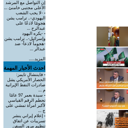
إن التواصل مع المرشد
الأعلى مجتبى خامنئ ...
-
-لا يحب الشعب
اليهودي-.. ترامب يشن
هجومًا لاذعًا على
عبدالرح ...
-
-يكره اليهود
وإسرائيل-.. ترامب يشن
-هجوماً لاذعاً- ضد
عبدالر ...
المزيد.....
احدث الأخبار المهمة
-
فايننشال تايمز:
الحصار الأمريكي يشل
صادرات النفط الإيرانية
م ...
-
سيدة بعمر 97 عامًا
تحطم الرقم القياسي
لأكبر امرأة تمشي على
ج ...
-
إعلام إيراني ينشر
تسريبات عن اتفاق
تنظيم مرور السفن