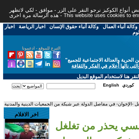
 أنواع الكوكيز نرجو النقر على الزر - موافق - لكي لاتظهر
This website uses cookies to ensure you ge
وكالة أنباء العمال
-
وكالة أنباء حقوق الإنسان
-
اخبار الرياضة
-
اخبار
لوم
التبرع للموقع - ادعمونا
حرية والعدالة الاجتماعية للجميع
"
تى نالها أعلام في الفكر والثقافة
قر هنا لاستخدام الموقع البديل
كوردي
English
ل -الإخوان- في مفاصل الدولة عبر شبكة من الجمعيات الدينية والمدنية
اخر الافلام
رنسي يحذر من تغلغل