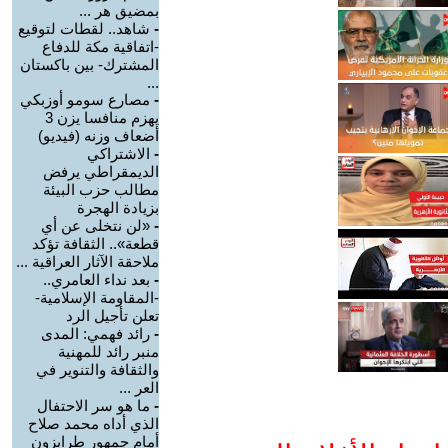
بمضيق هر ...
-
شاهد.. لقطات لتوقيع
-اتفاقية مكة للدفاع
المشترك- بين باكستان
...
-
مصارع سومو أوزبكي
يهزم منافسا يزن 3
أضعاف وزنه (فيديو)
-
الاشتراكي
الديمقراطي يرفض
مطالب حزب البيئة
بزيادة الهجرة
-
«لن نتخلى عن أي
قطعة».. الثقافة تؤكد
ملاحقة الآثار العراقية ...
-
بعد نداء العامري..
-المقاومة الإسلامية-
تعلن تأجيل الرد
-
رائد فهمي: المدى
منبر رائد للمهنية
والثقافة والتنوير في
العر ...
-
ما هو سر الاحتفال
الذي أداه محمد صلاح
أمام جمهور طرابزون