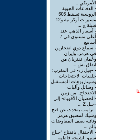
الأمريكي ...
-
الدفاعات الجوية
الروسية تسقط 605
مسيرات أوكرانية و12
قنبلة ج ...
-
أسعار الذهب عند
أعلى مستوى في 7
أسابيع
-
سماع دوي انفجارين
في هرمز، وإيران
وعُمان تقتربان من
اتفاق بش ...
-
-جيل زد- في المغرب:
خلفيات الاحتجاجات
وسيناريوهات المستقبل
-
وسائل وآليات
ا
الاحتجاج.. من زمن
-الخصيان الأقوياء- إلى
-جيل Z ...
-
ترامب يتحدث عن فتح
وشيك لمصيق هرمز
ونائبه يصف المفاوضات
بالم ...
-
الاحتفال بافتتاح “جناح
سمو الشيخة فاطمة