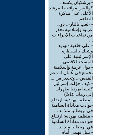
-
بزشكيان يكشف
كواليس موافقة المرشد
الأعلى على مذكرة
التفاهم
-
-لعب بالنار-.. دول
عربية وإسلامية تحذر
من تداعيات الإجراءات
...
-
على خلفية -تهديد
وشيك بالسيطرة
الإسرائيلية على
المسجد الأقصى ...
-
دول عربية وإسلامية
تجتمع في عّمان لـ-دعم
القدس-.. وتحذير من ...
-
كيف حوّلت إسرائيل
كنيسا يهوديا بطهران
إلى رماد...(2/1)
-
منظمة يهودية: ارتفاع
حوادث معاداة السامية
في بريطانيا منذ بد ...
-
منظمة يهودية: ارتفاع
حوادث معاداة السامية
في بريطانيا منذ بد ...
-
نبيل فهمي أمام