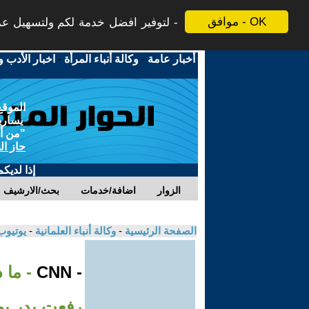
موافق - OK
لتوفير افضل خدمة لكم ولتسهيل عملي
أخبار عامة
-
وكالة أنباء المرأة
-
اخبار الأدب و
الموقع
يسارية
"من أج
حاز ال
إذا لديك
الزوار
اضافة/خدمات
بحث/الارشيف
الصفحة الرئيسية
-
وكالة أنباء العلمانية
-
يوتيوب
- CNN
- ما 
رفعت بدر يوضح