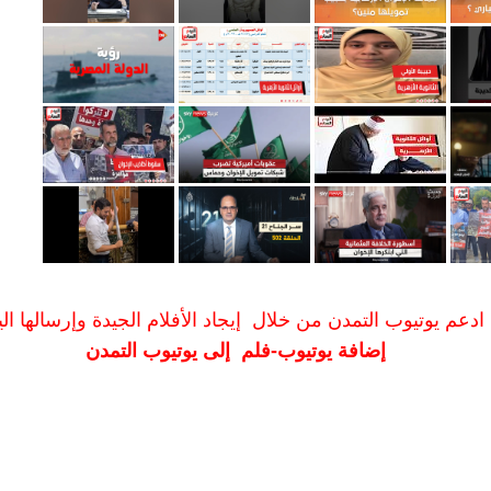
ادعم يوتيوب التمدن من خلال إيجاد الأفلام الجيدة وإرسالها الين
إضافة يوتيوب-فلم إلى يوتيوب التمدن