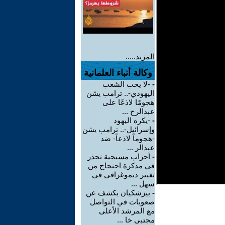
المزيد.....
وكالة أنباء العلمانية
-
-لا يحب الشعب
اليهودي-.. ترامب يشن
هجومًا لاذعًا على
عبدالرح ...
-
-يكره اليهود
وإسرائيل-.. ترامب يشن
-هجوماً لاذعاً- ضد
عبدالر ...
-
أحزاب مسيحية تحذر
في مذكرة احتجاج من
تغيير ديموغرافي في
سهل ...
-
بيزشكيان يكشف عن
صعوبات في التواصل
مع المرشد الأعلى
مجتبى خا ...