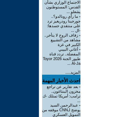
الاجتماع الوزاري بشأن
القدس: المستوطنون
يشعلو ...
-
ما رأي رونالدو؟..
جورجينا رودريغيز ترد
على منتقدي جسدها:
-ال ...
-
زفاف الروح لا يتأخر..
مشاهد من التشييع
الكبير في غزة
-
أغاني البيبي
المفضلة.. تردد قناة
طيور الجنة 2026 Toyor
Al-Ja ...
المزيد.....
احدث الأخبار المهمة
-
بعد تقارير عن تراجع
مخزون البنتاغون..
ترامب: أمريكا تمتلك -ك
...
-
عبدالرحمن السيد
يوضح لـCNN موقفه من
التمويل العسكري