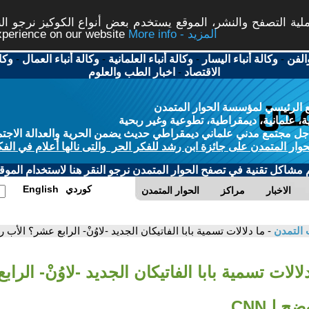
ة التصفح والنشر، الموقع يستخدم بعض أنواع الكوكيز نرجو النق
More info - المزيد
experience on our website
الفن
-
وكالة أنباء اليسار
-
وكالة أنباء العلمانية
-
وكالة أنباء العمال
-
وكا
الاقتصاد
-
اخبار الطب والعلوم
 الرئيسي لمؤسسة الحوار المتمدن
، علمانية، ديمقراطية، تطوعية وغير ربحية
ل مجتمع مدني علماني ديمقراطي حديث يضمن الحرية والعدالة الاجتم
حوار المتمدن على جائزة ابن رشد للفكر الحر والتى نالها أعلام في الفك
م مشاكل تقنية في تصفح الحوار المتمدن نرجو النقر هنا لاستخدام الموقع
كوردي
English
الاخبار
مراكز
الحوار المتمدن
 التمدن
- ما دلالات تسمية بابا الفاتيكان الجديد -لاوُنْ- الرابع عشر؟ الأب رف
دلالات تسمية بابا الفاتيكان الجديد -لاوُنْ- الرا
 لـCNN