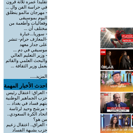
تقليدا عمره ثلاثة قرون
في حراسة الفن وال ...
-
مهرجان مالمو ينطلق
اليوم بموسيقى
وفعاليات وأطعمة من
مختلف أن ...
-
سوريا...عبارة
-المعازف حرام- تنشر
على جدار معهد
موسيقي في دم ...
-
وزير التعليم العالي
والبحث العلمي والقائم
بعمل وزير الثقافة ...
المزيد.....
احدث الأخبار المهمة
-
العراق: اعتقال رئيس
حزب الجماهير الوطنية
بتهم فساد في بغداد ...
-
مرشح وحيد لرئاسة
اتحاد الكرة السعودي..
من هو؟
-
العراق.. اعتقال زعيم
حزب بشبهة الفساد