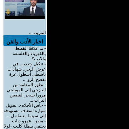
المزيد.....
اخبار الأدب والفن
-
ما علاقة القطط
بالكهرباء والفلسفة
والأدب؟
-
تنكيل وتعذيب في
عرض البحر.. شهادات
ناشطي أسطول غزة
تفضح الرو ...
-
تطور المقامة من
اليازجي إلى المويلحي
مرورا بسحر القصص
التراث ...
-
-باص الأحلام-.. تحويل
سيارة إسعاف مستهدفة
إلى سينما متنقلة ل ...
-
مصر.. عمرو دياب
يحتفي ببطلة كليب -لولا