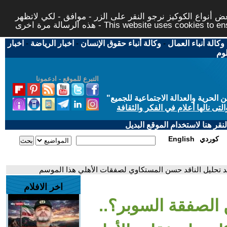
 أنواع الكوكيز نرجو النقر على الزر - موافق - لكي لاتظهر
This website uses cookies to ensure you ge
وكالة أنباء العمال
-
وكالة أنباء حقوق الإنسان
-
اخبار الرياضة
-
اخبار
لوم
التبرع للموقع - ادعمونا
حرية والعدالة الاجتماعية للجميع
"
تى نالها أعلام في الفكر والثقافة
قر هنا لاستخدام الموقع البديل
كوردي
English
هد تحليل الناقد حسن المستكاوي لصفقات الأهلي هذا الموسم
اخر الافلام
 الصفقة السوبر؟..