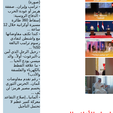
(صورة)
-
ترامب وإيران.. صفقة
هرمز أو عودة الحرب
-
الدفاع الروسية:
إسقاط 360 طائرة
مسيرة أوكرانية خلال 12
ساعة ...
-
كندا تكثف مفاوضاتها
مع واشنطن لتفادي
رسوم ترامب البالغة
50% ...
-
رحيل الرجل الذي آمن
بـ-البرغوث- أولاً.. والد
ميسي يودع الحيا ...
-
ما علاقة القطط
بالكهرباء والفلسفة
والأدب؟
-
رغم تقدم مفاوضات
عُمان.. الحرس الثوري
يحسم مصير هرمز: لن
يُف ...
-
ألمانيا ـ إصلاح التقاعد
معركة كسر عظم لا
تحتمل التأجيل