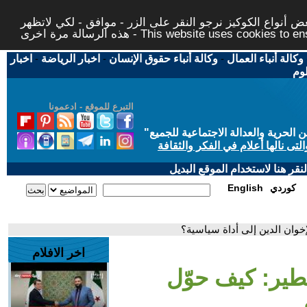
 أنواع الكوكيز نرجو النقر على الزر - موافق - لكي لاتظهر
This website uses cookies to ensure you ge
وكالة أنباء العمال
-
وكالة أنباء حقوق الإنسان
-
اخبار الرياضة
-
اخبار
لوم
التبرع للموقع - ادعمونا
حرية والعدالة الاجتماعية للجميع
"
تى نالها أعلام في الفكر والثقافة
قر هنا لاستخدام الموقع البديل
كوردي
English
خوان الدين إلى أداة سياسية؟
اخر الافلام
طير: كيف حوّل