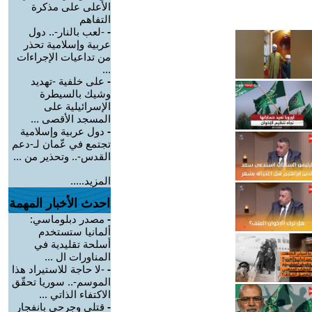
الأعلى على مذكرة
التفاهم
-
-لعب بالنار-.. دول
عربية وإسلامية تحذر
من تداعيات الإجراءات
...
-
على خلفية -تهديد
وشيك بالسيطرة
الإسرائيلية على
المسجد الأقصى ...
-
دول عربية وإسلامية
تجتمع في عّمان لـ-دعم
القدس-.. وتحذير من ...
المزيد.....
احدث الأخبار المهمة
-
مصدر دبلوماسي:
ألمانيا ستستخدم
أسلحة تقليدية في
المناورات ال ...
-
-لا حاجة للاستيراد هذا
الموسم-.. سوريا تحقّق
الاكتفاء الذاتي ...
-
قتلى وجرحى بانفجار