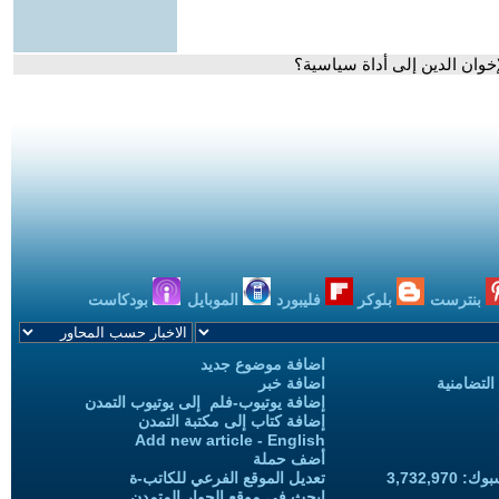
خوان الدين إلى أداة سياسية؟
بنترست
بلوكر
فليبورد
الموبايل
بودكاست
اضافة موضوع جديد
التضامنية
اضافة خبر
إضافة يوتيوب-فلم إلى يوتيوب التمدن
إضافة كتاب إلى مكتبة التمدن
Add new article - English
أضف حملة
3,732,97
تعديل الموقع الفرعي للكاتب-ة
ابحث في موقع الحوار المتمدن