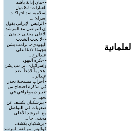
-
-بيان إدانة بأشد
العبارات- لـ8 دول
إسلامية ضد انتهاكات
إسرائ ...
-
الرئيس الإيراني يقول
إن التواصل مع المرشد
الأعلى مجتبى خامنئ ...
-
-لا يحب الشعب
اليهودي-.. ترامب يشن
علمانية
هجومًا لاذعًا على
عبدالرح ...
-
-يكره اليهود
وإسرائيل-.. ترامب يشن
-هجوماً لاذعاً- ضد
عبدالر ...
-
أحزاب مسيحية تحذر
في مذكرة احتجاج من
تغيير ديموغرافي في
سهل ...
-
بيزشكيان يكشف عن
صعوبات في التواصل
مع المرشد الأعلى
مجتبى خا ...
-
بزشكيان يكشف
كواليس موافقة المرشد