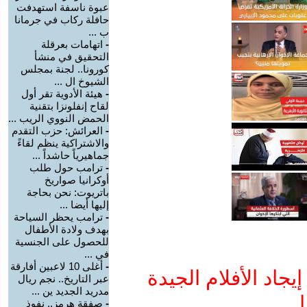
عبوة ناسفة استهدفت
حافلة ركاب في جرمانا
ب ...
-
اتهامات بعرقلة
التحقيق في منشأ
كورونا.. لجنة بمجلس
الشيوخ ال ...
-
هيئة الأدوية تقر أول
لقاح إنفلونزا بتقنية
الحمض النووي الريب ...
-
العرائش: حزب التقدم
والاشتراكية ينظم لقاءً
جماهيرياً حاشداً ...
-
ترامب حول طلب
أوكرانيا صواريخ
باتريوت: نحن بحاجة
إليها أيضا ...
-
ترامب يحظر السياحة
بهدف ولادة الأطفال
للحصول على الجنسية
في ...
-
أغلى 10 لاعبين أفارقة
جاد الأفلام الجيدة
عبر التاريخ.. نجم ريال
مدريد الجديد ين ...
ا
-
صفقة هرمز.. نفوذ