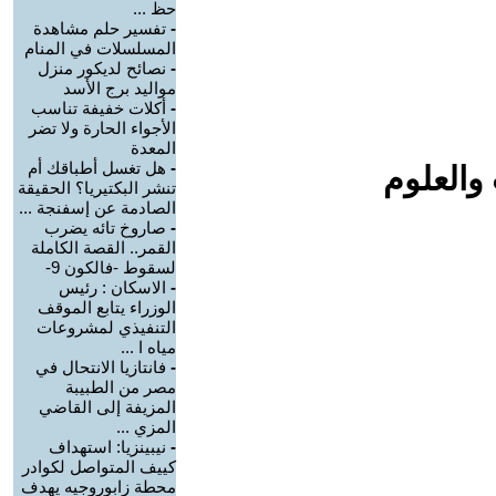
حظ ...
-
تفسير حلم مشاهدة
المسلسلات في المنام
-
نصائح لديكور منزل
مواليد برج الأسد‎
-
أكلات خفيفة تناسب
الأجواء الحارة ولا تضر
المعدة
-
هل تغسل أطباقك أم
والعلوم
تنشر البكتيريا؟ الحقيقة
الصادمة عن إسفنجة ...
-
صاروخ تائه يضرب
القمر.. القصة الكاملة
لسقوط -فالكون 9-
-
الاسكان : رئيس
الوزراء يتابع الموقف
التنفيذي لمشروعات
مياه ا ...
-
فانتازيا الانتحال في
مصر من الطبيبة
المزيفة إلى القاضي
المزي ...
-
نيبينزيا: استهداف
كييف المتواصل لكوادر
محطة زابوروجيه يهدف