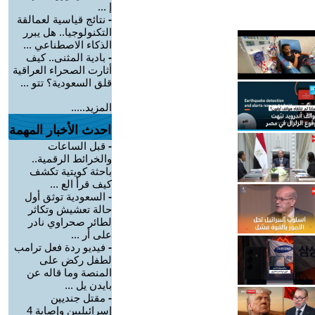
إ ...
-
نتائج قياسية لعمالقة
التكنولوجيا.. هل يبرر
الذكاء الاصطناعي ...
-
بادية المثنى.. كيف
أثارت الصحراء العراقية
قلق السعودية؟ تتو ...
المزيد.....
احدث الأخبار المهمة
-
قبل الساعات
والخرائط الرقمية..
باحثة كويتية تكشف
كيف قرأ الع ...
-
السعودية توثق أول
حالة تعشيش وتكاثر
لطائر صحراوي نادر
على أر ...
-
فيديو ردة فعل ترامب
لطفل ركض على
المنصة وما قاله عن
بايدن يل ...
-
مقتل جنديين
إسرائيليين وإصابة 4