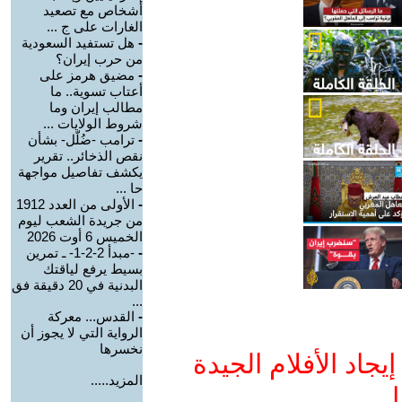
أشخاص مع تصعيد
الغارات على ج ...
-
هل تستفيد السعودية
من حرب إيران؟
-
مضيق هرمز على
أعتاب تسوية.. ما
مطالب إيران وما
شروط الولايات ...
-
ترامب -ضُلّل- بشأن
نقص الذخائر.. تقرير
يكشف تفاصيل مواجهة
حا ...
-
الأولى من العدد 1912
من جريدة الشعب ليوم
الخميس 6 أوت 2026
-
-مبدأ 2-2-1- ـ تمرين
بسيط يرفع لياقتك
البدنية في 20 دقيقة فق
...
-
القدس... معركة
الرواية التي لا يجوز أن
نخسرها
جاد الأفلام الجيدة
المزيد.....
ا