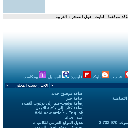
ؤكد موقفها -الثابت- حول الصحراء الغربية
بنترست
بلوكر
فليبورد
الموبايل
بودكاست
اضافة موضوع جديد
التضامنية
اضافة خبر
إضافة يوتيوب-فلم إلى يوتيوب التمدن
إضافة كتاب إلى مكتبة التمدن
Add new article - English
أضف حملة
3,732,97
تعديل الموقع الفرعي للكاتب-ة
ابحث في موقع الحوار المتمدن