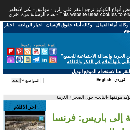
 أنواع الكوكيز نرجو النقر على الزر - موافق - لكي لاتظهر
This website uses cookies to ensure you ge
وكالة أنباء العمال
-
وكالة أنباء حقوق الإنسان
-
اخبار الرياضة
-
اخبار
لوم
التبرع للموقع - ادعمونا
حرية والعدالة الاجتماعية للجميع
"
تى نالها أعلام في الفكر والثقافة
قر هنا لاستخدام الموقع البديل
كوردي
English
ؤكد موقفها -الثابت- حول الصحراء الغربية
اخر الافلام
ة إلى باريس: فرنسا