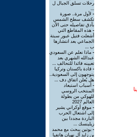
رحلات تسلق الجبال ل
...
-
لأول مرة.. صورة
تكشف سطح الشمس
بأدق تفاصيله حتى الآن
-
هذه المقاطع التي
أشعلت فتيل عبور سبتة
الجماعي بعد انتشارها
ب ...
-
ماذا نعلم عن السعودي
عبدالله الشهري بعد
تعيينه قائدا للتحالف ...
-
قادة باكستان وتركيا
يتوجهون إلى السعودية..
هل يُعلن اتفاق دف ...
-
أسباب استبعاد
ا
المنتخب الروسي
للهوكي من بطولة
العالم 2027
-
موقع أوكراني يشير
إلى اشتعال الحرب
الباردة مجددا بين
زيلينسك ...
-
بوتين يبحث مع محمد
بن زايد آل نهيان هاتفيا