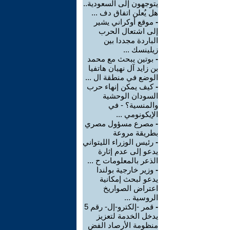
يتوجهون إلى السعودية..
هل يُعلن اتفاق دف ...
-
موقع أوكراني يشير
إلى اشتعال الحرب
الباردة مجددا بين
زيلينسك ...
-
بوتين يبحث مع محمد
بن زايد آل نهيان هاتفيا
الوضع في منطقة ال ...
-
كيف يمكن إنهاء حرب
السودان الوحشية
والمنسية؟ - في
الإيكونومي ...
-
مصرع مسؤول مصري
بطريقة مروعة
-
رئيس الوزراء الليتواني
يدعو إلى عدم إثارة
الذعر بالمعلومات ح ...
-
وزير خارجية بولندا
يدعو لبحث إمكانية
اعتراض الصواريخ
الروسية ...
-
قمر -إلكترو-إل- رقم 5
يدخل الخدمة لتعزيز
منظومة الأرصاد الفض