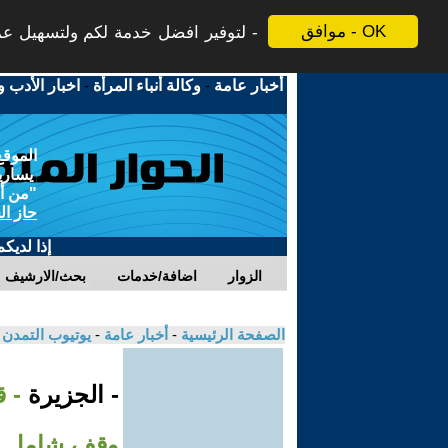
موافق - OK
لتوفير افضل خدمة لكم ولتسهيل عملي
أخبار عامة
-
وكالة أنباء المرأة
-
اخبار الأدب و
الموقع
يسارية
"من أج
حاز ال
إذا لديك
الزوار
اضافة/خدمات
بحث/الارشيف
الصفحة الرئيسية
-
أخبار عامة
-
يوتيوب التمدن
- الجزيرة
- 
وقف شامل لل