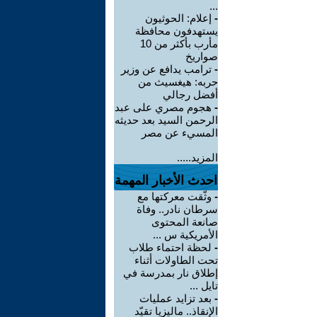
...
-
إعلام: الحوثيون
يستهدفون محافظة
مأرب بأكثر من 10
صواريخ
-
ترامب يدافع عن وزير
حربه: هيغسيث من
أفضل رجالي
-
هجوم مصري على عبد
الرحمن السيد بعد حديثه
المسيء عن مصر
المزيد.....
احدث الأخبار المهمة
-
وثّقت معركتها مع
سرطان نادر.. وفاة
صانعة المحتوى
الأمريكية س ...
-
لحظة احتماء طلاب
تحت الطاولات أثناء
إطلاق نار بمدرسة في
تايل ...
-
بعد تزايد عمليات
الإنقاذ.. ماليزيا تقيّد