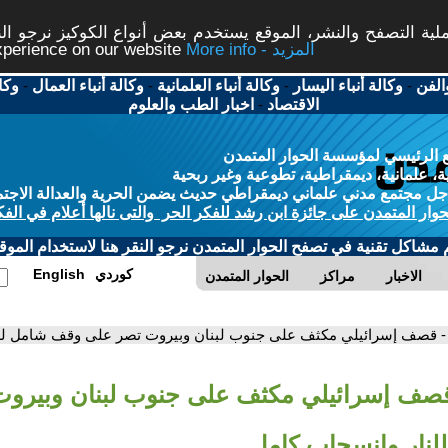
ة التصفح والنشر، الموقع يستخدم بعض أنواع الكوكيز نرجو النق
More info - المزيد
experience on our website
الفن
-
وكالة أنباء اليسار
-
وكالة أنباء العلمانية
-
وكالة أنباء العمال
-
وكا
الاقتصاد
-
اخبار الطب والعلوم
 الرئيسي لمؤسسة الحوار المتمدن
، علمانية، ديمقراطية، تطوعية وغير ربحية
ل مجتمع مدني علماني ديمقراطي حديث يضمن الحرية والعدالة الاجتم
حوار المتمدن على جائزة ابن رشد للفكر الحر والتى نالها أعلام في الفك
م مشاكل تقنية في تصفح الحوار المتمدن نرجو النقر هنا لاستخدام الموقع
كوردي
English
الاخبار
مراكز
الحوار المتمدن
- قصف إسرائيلي مكثف على جنوب لبنان وبيروت تصر على وقف شامل لل
قصف إسرائيلي مكثف على جنوب لبنان وبيرو
نار وانسحاب كامل