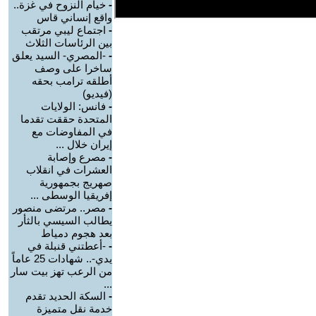
-
خيام النزوح في غزة..
واقع إنساني قاس
-
اجتماع ليبي مرتقب
بين الرئاسات الثلاث
-
-المصري- السيد يعلق
ساخرا على وصف
أطلقه ترامب بحقه
(فيديو)
-
فانس: الولايات
المتحدة حققت تقدما
في المفاوضات مع
إيران خلال ...
-
مصرع وإصابة
العشرات في انقلاب
صهريج بجمهورية
إفريقيا الوسطى ...
-
مصر.. مرتضى منصور
يطالب السيسي بالثأر
بعد هجوم دمياط
-
-أعطتني قنبلة في
يدي-.. شهادات 25 عاماً
من الرعب تهز بيت سار
...
-
السكة الحديد تقدم
خدمة نقل متميزة