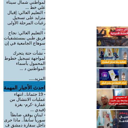
لمواطني شمال سيناء
علي خط ...
-
التعليم العالي: إقبال
متزايد على تسجيل
رغبات المرحلة الأولى
...
-
التعليم العالي: نجاح
فريق طبي بمستشفيات
سوهاج الجامعية في إن
...
-
نشأت حتة يتحرك
لمواجهة تسجيل خطوط
المحمول بأسماء
المواطنين د ...
المزيد.....
احدث الأخبار المهمة
-
19 جثمانا.. انتهاء
عمليات الانتشال من
عمارة -كرم- بغزة
(فيدي ...
-
لبنان يوقف ضابطاً
سورياً سابقاً.. ماذا جرى
داخل سفارة دمشق ف