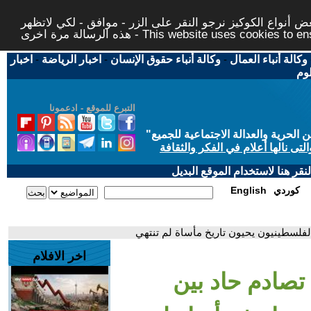
 أنواع الكوكيز نرجو النقر على الزر - موافق - لكي لاتظهر
This website uses cookies to ensure you ge
وكالة أنباء العمال
-
وكالة أنباء حقوق الإنسان
-
اخبار الرياضة
-
اخبار
لوم
التبرع للموقع - ادعمونا
حرية والعدالة الاجتماعية للجميع
"
تى نالها أعلام في الفكر والثقافة
قر هنا لاستخدام الموقع البديل
كوردي
English
والفلسطينيون يحيون تاريخ مأساة لم تنتهي
اخر الافلام
 تصادم حاد بين