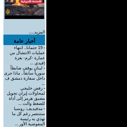
المزيد.....
أخبار عامة
-
19 جثمانا.. انتهاء
عمليات الانتشال من
عمارة -كرم- بغزة
(فيدي ...
-
لبنان يوقف ضابطاً
سورياً سابقاً.. ماذا جرى
داخل سفارة دمشق ف
...
-
رفض خليجي
لمحاولات إيران تحويل
مضيق هرمز إلى أداة
للضغط والت ...
-
مدفيديف: روسيا
ستنتصر رغم كل ما
تهذي به رئيسة
المفوضية الأور ...