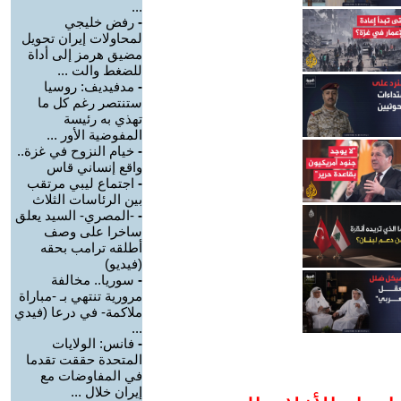
...
-
رفض خليجي
لمحاولات إيران تحويل
مضيق هرمز إلى أداة
للضغط والت ...
-
مدفيديف: روسيا
ستنتصر رغم كل ما
تهذي به رئيسة
المفوضية الأور ...
-
خيام النزوح في غزة..
واقع إنساني قاس
-
اجتماع ليبي مرتقب
بين الرئاسات الثلاث
-
-المصري- السيد يعلق
ساخرا على وصف
أطلقه ترامب بحقه
(فيديو)
-
سوريا.. مخالفة
مرورية تنتهي بـ -مباراة
ملاكمة- في درعا (فيدي
...
-
فانس: الولايات
المتحدة حققت تقدما
في المفاوضات مع
إيران خلال ...