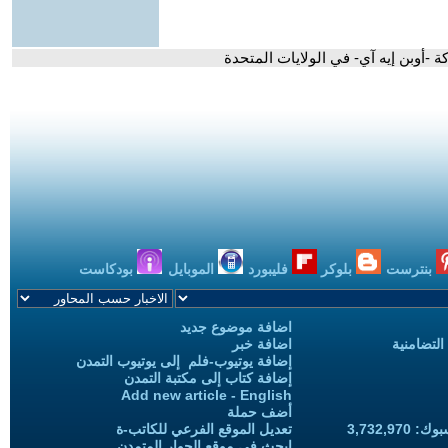
-أوبن إيه آي- في الولايات المتحدة
بنترست
بلوكر
فليبورد
الموبايل
بودكاست
اضافة موضوع جديد
التضامنية
اضافة خبر
إضافة يوتيوب-فلم إلى يوتيوب التمدن
إضافة كتاب إلى مكتبة التمدن
Add new article - English
أضف حملة
3,732,97
تعديل الموقع الفرعي للكاتب-ة
ابحث في موقع الحوار المتمدن