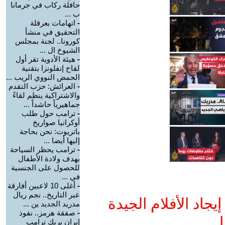
حافلة ركاب في جرمانا
ب ...
-
اتهامات بعرقلة
التحقيق في منشأ
كورونا.. لجنة بمجلس
الشيوخ ال ...
-
هيئة الأدوية تقر أول
لقاح إنفلونزا بتقنية
الحمض النووي الريب ...
-
العرائش: حزب التقدم
والاشتراكية ينظم لقاءً
جماهيرياً حاشداً ...
-
ترامب حول طلب
أوكرانيا صواريخ
باتريوت: نحن بحاجة
إليها أيضا ...
-
ترامب يحظر السياحة
بهدف ولادة الأطفال
للحصول على الجنسية
في ...
-
أغلى 10 لاعبين أفارقة
عبر التاريخ.. نجم ريال
جاد الأفلام الجيدة
مدريد الجديد ين ...
-
صفقة هرمز.. نفوذ
ا
إيران يربك ترامب