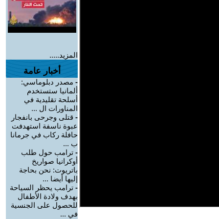
المزيد.....
أخبار عامة
-
مصدر دبلوماسي:
ألمانيا ستستخدم
أسلحة تقليدية في
المناورات ال ...
-
قتلى وجرحى بانفجار
عبوة ناسفة استهدفت
حافلة ركاب في جرمانا
ب ...
-
ترامب حول طلب
أوكرانيا صواريخ
باتريوت: نحن بحاجة
إليها أيضا ...
-
ترامب يحظر السياحة
بهدف ولادة الأطفال
للحصول على الجنسية
في ...