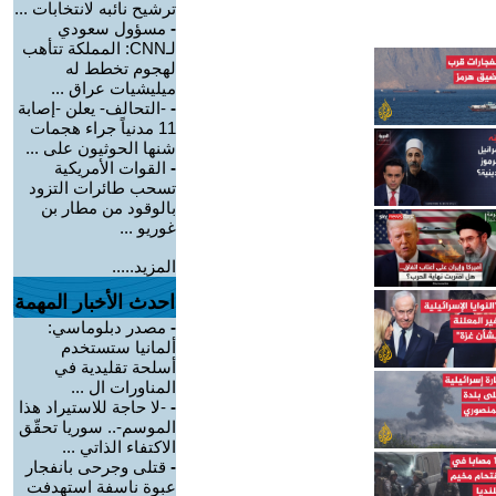
ترشيح نائبه لانتخابات ...
-
مسؤول سعودي
لـCNN: المملكة تتأهب
لهجوم تخطط له
ميليشيات عراق ...
-
-التحالف- يعلن -إصابة
11 مدنياً جراء هجمات
شنها الحوثيون على ...
-
القوات الأمريكية
تسحب طائرات التزود
بالوقود من مطار بن
غوريو ...
المزيد.....
احدث الأخبار المهمة
-
مصدر دبلوماسي:
ألمانيا ستستخدم
أسلحة تقليدية في
المناورات ال ...
-
-لا حاجة للاستيراد هذا
الموسم-.. سوريا تحقّق
الاكتفاء الذاتي ...
-
قتلى وجرحى بانفجار
عبوة ناسفة استهدفت