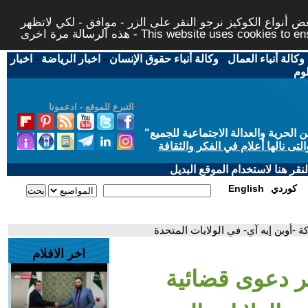
 أنواع الكوكيز نرجو النقر على الزر - موافق - لكي لاتظهر
This website uses cookies to ensure you ge
وكالة أنباء العمال
-
وكالة أنباء حقوق الإنسان
-
اخبار الرياضة
-
اخبار
لوم
التبرع للموقع - ادعمونا
حرية والعدالة الاجتماعية للجميع
"
تى نالها أعلام في الفكر والثقافة
قر هنا لاستخدام الموقع البديل
كوردي
English
-أوبن إيه آي- في الولايات المتحدة
اخر الافلام
ر دعوى قضائية