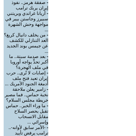
-
صفقة هرمز.. نفوذ
إيران يربك ترامب
-
أريانا غراندي وبريتني
سبيرز وجاستن بيبر في
مواجهة وحش الشهرة
...
-
من يخلف دانيال كريغ؟
العد التنازلي للكشف
عن جيمس بوند الجديد
...
-
بعد صدمة سبتة.. ما
أكبر تحدٍّ يواجه أوروبا
في ملف الهجرة؟
-
إصابات لا تُرى.. حرب
إيران تعيد فتح ملف
أدمغة الجنود الأمريك ...
-
زامير يعلن ملاحقة
نخبة حماس.. فما مصير
خريطة مجلس السلام؟
-
ما وراء الخبر.. حماس
تقبل بحصر السلاح
مقابل الانسحاب
وإسرائي ...
-
-الأمر سابق لأوانه-..
ترامب يرفض تأييد