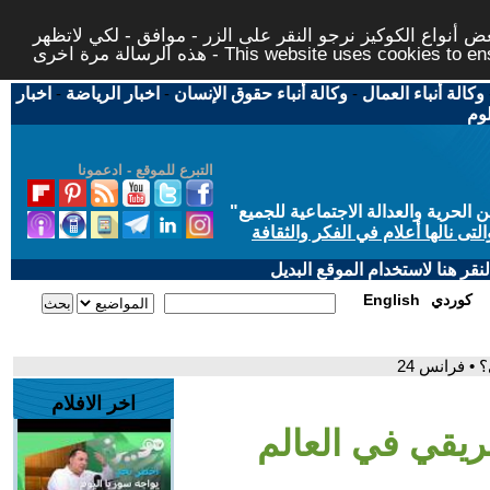
 أنواع الكوكيز نرجو النقر على الزر - موافق - لكي لاتظهر
This website uses cookies to ensure you ge
وكالة أنباء العمال
-
وكالة أنباء حقوق الإنسان
-
اخبار الرياضة
-
اخبار
لوم
التبرع للموقع - ادعمونا
حرية والعدالة الاجتماعية للجميع
"
تى نالها أعلام في الفكر والثقافة
قر هنا لاستخدام الموقع البديل
كوردي
English
 • فرانس 24
اخر الافلام
فريقي في العالم