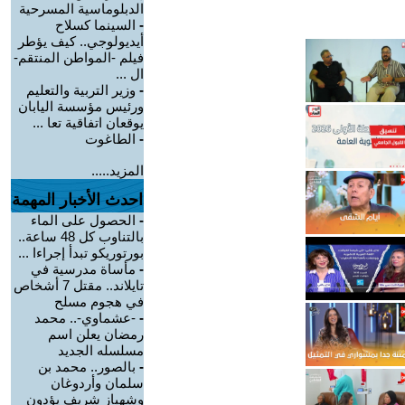
الدبلوماسية المسرحية
-
السينما كسلاح
أيديولوجي.. كيف يؤطر
فيلم -المواطن المنتقم-
ال ...
-
وزير التربية والتعليم
ورئيس مؤسسة اليابان
يوقعان اتفاقية تعا ...
-
الطاغوت
المزيد.....
احدث الأخبار المهمة
-
الحصول على الماء
بالتناوب كل 48 ساعة..
بورتوريكو تبدأ إجراءا ...
-
مأساة مدرسية في
تايلاند.. مقتل 7 أشخاص
في هجوم مسلح
-
-عشماوي-.. محمد
رمضان يعلن اسم
مسلسله الجديد
-
بالصور.. محمد بن
سلمان وأردوغان
وشهباز شريف يؤدون