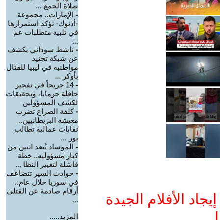
صلاة الجمع ...
-
الإمارات.. مجموعة
-أدنوك- تؤكد استمرارها
في تلبية متطلبات عم
...
-
ناشط سوداني يكشف
عن شبكة تجنيد
مواطنيه في ليبيا للقتال
بأوكر ...
-
14 جريحاً في تفجير
حافلة جرمانا، وتحقيقات
لكشف المسؤولين
-
كلفة الصراع تضرب
معيشة البريطانيين..
نقابات عمالية تطالب
بور ...
-
الموساد يُبعد اثنين من
كبار مسؤوليه.. خطة
فاشلة لتغيير النظا ...
-
حوادث السير تتضاعف
في سوريا خلال عام..
أرقام صادمة عن القتلى
جاد الأفلام الجيدة
...
ا
المزيد.....