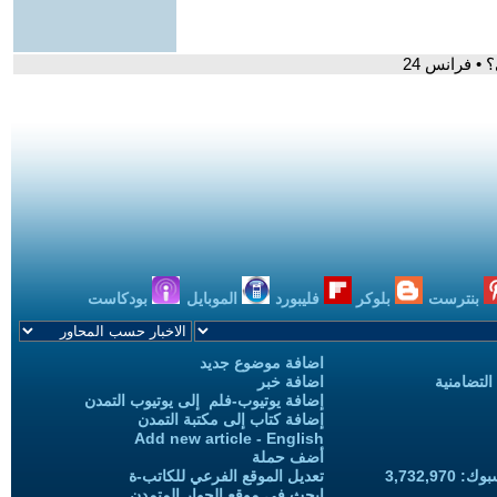
 • فرانس 24
بنترست
بلوكر
فليبورد
الموبايل
بودكاست
اضافة موضوع جديد
التضامنية
اضافة خبر
إضافة يوتيوب-فلم إلى يوتيوب التمدن
إضافة كتاب إلى مكتبة التمدن
Add new article - English
أضف حملة
3,732,97
تعديل الموقع الفرعي للكاتب-ة
ابحث في موقع الحوار المتمدن