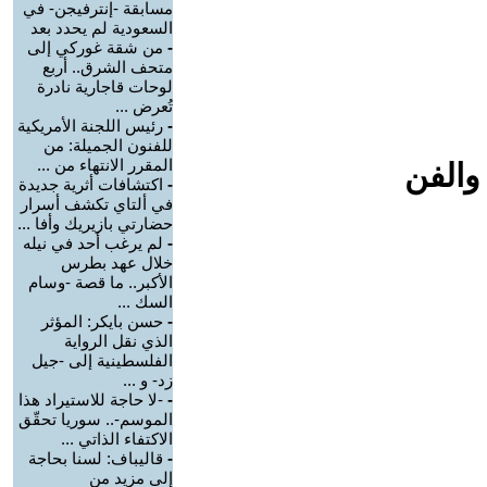
مسابقة -إنترفيجن- في
السعودية لم يحدد بعد
-
من شقة غوركي إلى
متحف الشرق.. أربع
لوحات قاجارية نادرة
تُعرض ...
-
رئيس اللجنة الأمريكية
للفنون الجميلة: من
المقرر الانتهاء من ...
والفن
-
اكتشافات أثرية جديدة
في ألتاي تكشف أسرار
حضارتي بازيريك وأفا ...
-
لم يرغب أحد في نيله
خلال عهد بطرس
الأكبر.. ما قصة -وسام
السك ...
-
حسن بايكر: المؤثر
الذي نقل الرواية
الفلسطينية إلى -جيل
زد- و ...
-
-لا حاجة للاستيراد هذا
الموسم-.. سوريا تحقّق
الاكتفاء الذاتي ...
-
قاليباف: لسنا بحاجة
إلى مزيد من