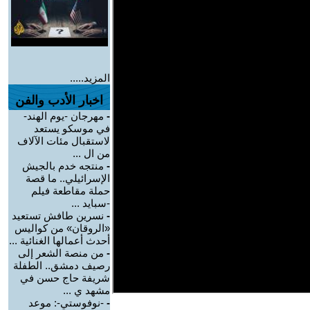
المزيد.....
اخبار الأدب والفن
-
مهرجان -يوم الهند-
في موسكو يستعد
لاستقبال مئات الآلاف
من ال ...
-
منتجه خدم بالجيش
الإسرائيلي.. ما قصة
حملة مقاطعة فيلم
-سبايد ...
-
نسرين طافش تستعيد
«الروقان» من كواليس
أحدث أعمالها الغنائية ...
-
من منصة الشعر إلى
رصيف دمشق.. الطفلة
شريفة حاج حسن في
مشهد ي ...
-
-نوفوستي-: موعد