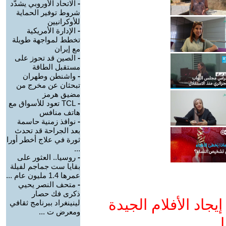
-
الاتحاد الأوروبي يشدّد
شروط توفير الحماية
للأوكرانيين
-
الإدارة الأمريكية
تخطط لمواجهة طويلة
مع إيران
-
الصين قد تحوز على
مستقبل الطاقة
-
واشنطن وطهران
تبحثان عن مخرج من
مضيق هرمز
-
TCL تعود للأسواق مع
هاتف منافس
-
نوافذ زمنية حاسمة
بعد الجراحة قد تحدث
ثورة في علاج أخطر أورا
...
-
روسيا.. العثور على
بقايا ست جماجم لفيلة
عمرها 1.4 مليون عام ...
-
متحف النصر يحيي
ذكرى فك حصار
جاد الأفلام الجيدة
لينينغراد ببرنامج ثقافي
ومعرض ت ...
ا