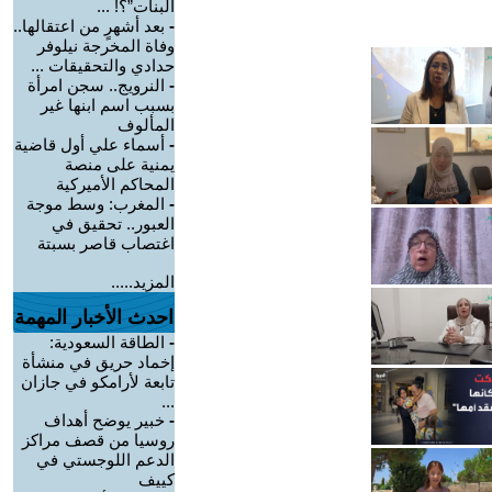
البنات”؟! ...
-
بعد أشهرٍ من اعتقالها..
وفاة المخرجة نيلوفر
حدادي والتحقيقات ...
-
النرويج.. سجن امرأة
بسبب اسم ابنها غير
المألوف
-
أسماء علي أول قاضية
يمنية على منصة
المحاكم الأميركية
-
المغرب: وسط موجة
العبور.. تحقيق في
اغتصاب قاصر بسبتة
المزيد.....
احدث الأخبار المهمة
-
الطاقة السعودية:
إخماد حريق في منشأة
تابعة لأرامكو في جازان
...
-
خبير يوضح أهداف
روسيا من قصف مراكز
الدعم اللوجستي في
كييف