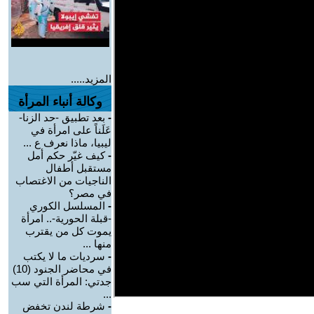
المزيد.....
وكالة أنباء المرأة
-
بعد تطبيق -حد الزنا-
عَلَناً على امرأة في
ليبيا، ماذا نعرف ع ...
-
كيف غيّر حكم أمل
مستقبل أطفال
الناجيات من الاغتصاب
في مصر؟
-
المسلسل الكوري
-قبلة الحورية-.. امرأة
يموت كل من يقترب
منها ...
-
سرديات ما لا يكتب
في محاضر الجنود (10)
جدتي: المرأة التي سب
...
-
شرطة لندن تخفض