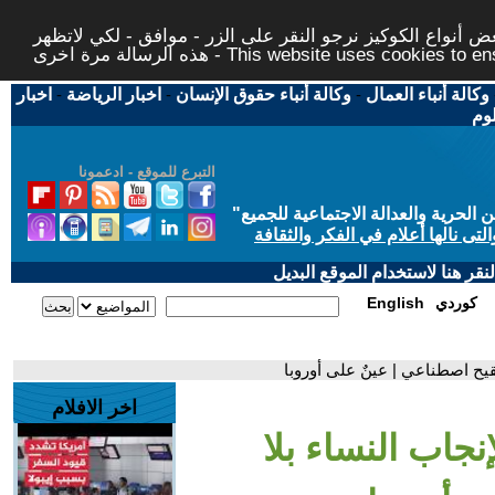
 أنواع الكوكيز نرجو النقر على الزر - موافق - لكي لاتظهر
This website uses cookies to ensure you ge
وكالة أنباء العمال
-
وكالة أنباء حقوق الإنسان
-
اخبار الرياضة
-
اخبار
لوم
التبرع للموقع - ادعمونا
حرية والعدالة الاجتماعية للجميع
"
تى نالها أعلام في الفكر والثقافة
قر هنا لاستخدام الموقع البديل
كوردي
English
لقيح اصطناعي | عينٌ على أوروبا
اخر الافلام
نجاب النساء بلا