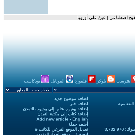
لقيح اصطناعي | عينٌ على أوروبا
بنترست
بلوكر
فليبورد
الموبايل
بودكاست
اضافة موضوع جديد
التضامنية
اضافة خبر
إضافة يوتيوب-فلم إلى يوتيوب التمدن
إضافة كتاب إلى مكتبة التمدن
Add new article - English
أضف حملة
3,732,97
تعديل الموقع الفرعي للكاتب-ة
ابحث في موقع الحوار المتمدن