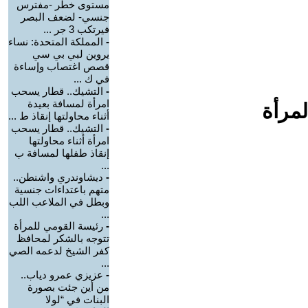
مستوى خطر -مفترس
جنسي- لضعف البصر
فيرتكب 3 جر ...
-
المملكة المتحدة: نساء
يروين لبي بي سي
قصص اغتصاب وإساءة
في ك ...
-
التشيك.. قطار يسحب
امرأة لمسافة بعيدة
لمرأة
أثناء محاولتها إنقاذ ط ...
-
التشيك.. قطار يسحب
امرأة أثناء محاولتها
إنقاذ طفلها لمسافة ب
...
-
ديشاوندري واشنطن..
متهم باعتداءات جنسية
وبطل في الملاعب اللب
...
-
رئيسة القومي للمرأة
تتوجه بالشكر لمحافظ
كفر الشيخ لدعمه الصي
...
-
عزيزي عمرو دياب..
من أين جئت بصورة
البنات في “لولا