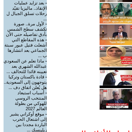
-
بعد تزايد عمليات
الإنقاذ.. ماليزيا تقيّد
رحلات تسلق الجبال ل
...
-
لأول مرة.. صورة
تكشف سطح الشمس
بأدق تفاصيله حتى الآن
-
هذه المقاطع التي
أشعلت فتيل عبور سبتة
الجماعي بعد انتشارها
ب ...
-
ماذا نعلم عن السعودي
عبدالله الشهري بعد
تعيينه قائدا للتحالف ...
-
قادة باكستان وتركيا
يتوجهون إلى السعودية..
هل يُعلن اتفاق دف ...
-
أسباب استبعاد
المنتخب الروسي
للهوكي من بطولة
العالم 2027
-
موقع أوكراني يشير
إلى اشتعال الحرب
الباردة مجددا بين
زيلينسك ...