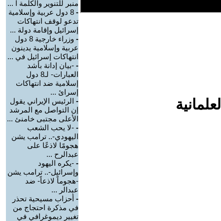
منبر للتنوير والكلمة ا ...
-
8 دول عربية وإسلامية
تدعو لوقف انتهاكات
إسرائيل وإقامة دولة ...
-
وزراء خارجية 8 دول
عربية وإسلامية يدينون
انتهاكات إسرائيل في ...
-
-بيان إدانة بأشد
العبارات- لـ8 دول
إسلامية ضد انتهاكات
إسرائ ...
علمانية
-
الرئيس الإيراني يقول
إن التواصل مع المرشد
الأعلى مجتبى خامنئ ...
-
-لا يحب الشعب
اليهودي-.. ترامب يشن
هجومًا لاذعًا على
عبدالرح ...
-
-يكره اليهود
وإسرائيل-.. ترامب يشن
-هجوماً لاذعاً- ضد
عبدالر ...
-
أحزاب مسيحية تحذر
في مذكرة احتجاج من
تغيير ديموغرافي في