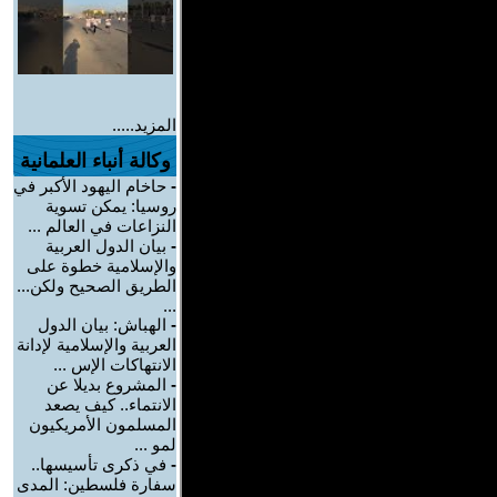
المزيد.....
وكالة أنباء العلمانية
-
حاخام اليهود الأكبر في
روسيا: يمكن تسوية
النزاعات في العالم ...
-
بيان الدول العربية
والإسلامية خطوة على
الطريق الصحيح ولكن...
...
-
الهباش: بيان الدول
العربية والإسلامية لإدانة
الانتهاكات الإس ...
-
المشروع بديلا عن
الانتماء.. كيف يصعد
المسلمون الأمريكيون
لمو ...
-
في ذكرى تأسيسها..
سفارة فلسطين: المدى