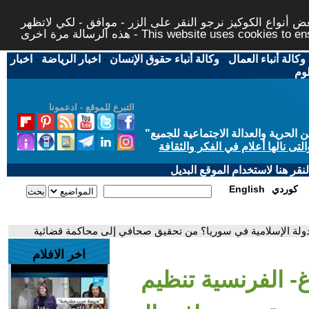
 أنواع الكوكيز نرجو النقر على الزر - موافق - لكي لاتظهر
This website uses cookies to ensure you ge
وكالة أنباء العمال
-
وكالة أنباء حقوق الإنسان
-
اخبار الرياضة
-
اخبار
لوم
التبرع للموقع - ادعمونا
حرية والعدالة الاجتماعية للجميع
"
تى نالها أعلام في الفكر والثقافة
قر هنا لاستخدام الموقع البديل
كوردي
English
لدولة الإسلامية في سوريا؟ من تحقيق صحافي إلى محاكمة قضائية
اخر الافلام
- الفرنسية تنظيم