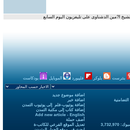
شيخ ا?مين الدشناوى على تليفزيون اليوم السابع
بنترست
بلوكر
فليبورد
الموبايل
بودكاست
اضافة موضوع جديد
التضامنية
اضافة خبر
إضافة يوتيوب-فلم إلى يوتيوب التمدن
إضافة كتاب إلى مكتبة التمدن
Add new article - English
أضف حملة
3,732,97
تعديل الموقع الفرعي للكاتب-ة
ابحث في موقع الحوار المتمدن