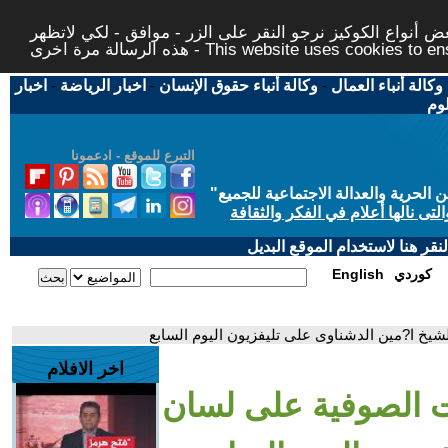
 أنواع الكوكيز نرجو النقر على الزر - موافق - لكي لاتظهر
This website uses cookies to ensure you ge
وكالة أنباء العمال
-
وكالة أنباء حقوق الإنسان
-
اخبار الرياضة
-
اخبار
لوم
التبرع للموقع - ادعمونا
حرية والعدالة الاجتماعية للجميع
"
تى نالها أعلام في الفكر والثقافة
قر هنا لاستخدام الموقع البديل
كوردي
English
شيخ ا?مين الدشناوى على تليفزيون اليوم السابع
اخر الافلام
ت الصوفية على لسان