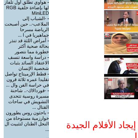
-
هواوي تطلق أول تلفاز
لها بإضاءة خلفية RGB
MiniLED
-
-الشباب إلى
الملاعب-.. حين أصبحت
الرياضة مسرحا
جماهيريا في ا ...
-
أمراض اللثة قد تنذر
بحالة صحية أكثر
خطورة مما نتصور
-
دراسة واسعة تنسف
الاعتقاد السائد بثبات
شخصية الإنسان
-
قطط الإرميتاج تواصل
تقليدا عمره ثلاثة قرون
في حراسة الفن وال ...
-
-فوردالاك-.. شاحنة
مسيرة روسية تتحدى
التشويش في ساحات
القتال ...
-
باحثون روس يطورون
خوارزمية مستوحاة من
جاد الأفلام الجيدة
النحل الطنان لتثبيت ال
...
ا