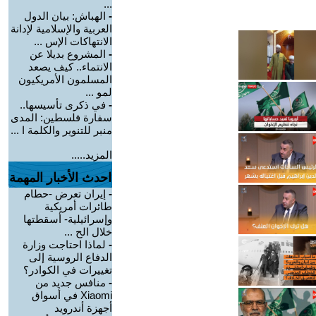
...
-
الهباش: بيان الدول
العربية والإسلامية لإدانة
الانتهاكات الإس ...
-
المشروع بديلا عن
الانتماء.. كيف يصعد
المسلمون الأمريكيون
لمو ...
-
في ذكرى تأسيسها..
سفارة فلسطين: المدى
منبر للتنوير والكلمة ا ...
المزيد.....
احدث الأخبار المهمة
-
إيران تعرض -حطام
طائرات أمريكية
وإسرائيلية- أسقطتها
خلال الح ...
-
لماذا احتاجت وزارة
الدفاع الروسية إلى
تغييرات في الكوادر؟
-
منافس جديد من
Xiaomi في أسواق
أجهزة أندرويد