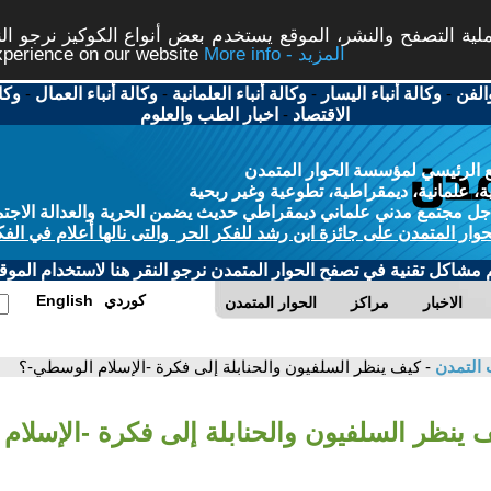
ة التصفح والنشر، الموقع يستخدم بعض أنواع الكوكيز نرجو النق
More info - المزيد
experience on our website
الفن
-
وكالة أنباء اليسار
-
وكالة أنباء العلمانية
-
وكالة أنباء العمال
-
وكا
الاقتصاد
-
اخبار الطب والعلوم
 الرئيسي لمؤسسة الحوار المتمدن
، علمانية، ديمقراطية، تطوعية وغير ربحية
ل مجتمع مدني علماني ديمقراطي حديث يضمن الحرية والعدالة الاجتم
حوار المتمدن على جائزة ابن رشد للفكر الحر والتى نالها أعلام في الفك
م مشاكل تقنية في تصفح الحوار المتمدن نرجو النقر هنا لاستخدام الموقع
كوردي
English
الاخبار
مراكز
الحوار المتمدن
 التمدن
- كيف ينظر السلفيون والحنابلة إلى فكرة -الإسلام الوسطي-؟
ف ينظر السلفيون والحنابلة إلى فكرة -الإسلا