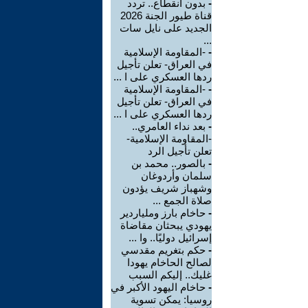
-
بدون انقطاع.. تردد
قناة طيور الجنة 2026
الجديد على نايل سات
...
-
-المقاومة الإسلامية
في العراق- تعلن تأجيل
ردها العسكري على ا ...
-
-المقاومة الإسلامية
في العراق- تعلن تأجيل
ردها العسكري على ا ...
-
بعد نداء العامري..
-المقاومة الإسلامية-
تعلن تأجيل الرد
-
بالصور.. محمد بن
سلمان وأردوغان
وشهباز شريف يؤدون
صلاة الجمع ...
-
حاخام بارز وملياردير
يهودي يبحثان مقاضاة
إسرائيل دوليًا.. وا ...
-
حكم بتغريم مقدسي
لصالح الحاخام يهودا
غليك.. إليكم السبب
-
حاخام اليهود الأكبر في
روسيا: يمكن تسوية