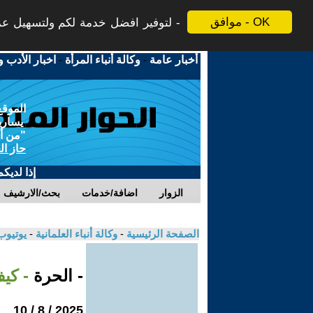
موافق - OK
لتوفير افضل خدمة لكم ولتسهيل عملي
أخبار عامة
-
وكالة أنباء المرأة
-
اخبار الأدب و
الموقع
يسارية
"من أج
حاز ال
إذا لديك
الزوار
اضافة/خدمات
بحث/الارشيف
الصفحة الرئيسية
-
وكالة أنباء العلمانية
-
يوتيوب
- الحرة
- كي
2025 / 8 / 10