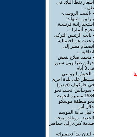
أسعار نفط البلاد في
ظل ...
-
-البيت الروسي-
ببرلين- شبهات
استخباراتية فرنسية
تحرج ألمانيا ...
-
نائب الرئيس التركي
يتحدث عن احتمالية
انضمام مصر إلى
اتفاقية ...
-
محمد صلاح ينعش
خزائن طرابزون سبور
في 3 أيام
ا
-
الجيش الروسي
يسيطر على بلدة أخرى
في خاركوف (فيديو)
-
سوبيانين: تحييد نحو
1984 مسيرة اتجهت
نحو منطقة موسكو
خلال أس ...
-
قبل بداية الموسم
الجديد.. رونالدو يوجه
صدمة كبرى إلى جماهير
...
-
لبنان يبدأ تحضيراته