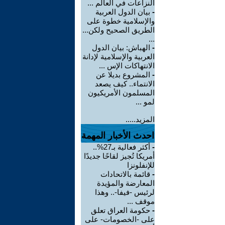
النزاعات في العالم ...
-
بيان الدول العربية
والإسلامية خطوة على
الطريق الصحيح ولكن...
...
-
الهباش: بيان الدول
العربية والإسلامية لإدانة
الانتهاكات الإس ...
-
المشروع بديلا عن
الانتماء.. كيف يصعد
المسلمون الأمريكيون
لمو ...
المزيد.....
احدث الأخبار المهمة
-
أكثر فعالية بـ27%..
أمريكا تُجيز لقاحًا جديدًا
للإنفلونزا
-
قائمة بالاتحادات
المعارضة والمؤيدة
لرئيس -فيفا-.. وهذا
موقف ...
-
حكومة العراق تعلق
على -الخصومات- على