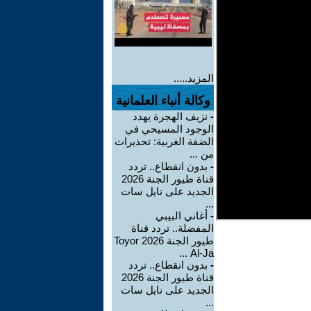
المزيد.....
وكالة أنباء العلمانية
-
نزيف الهجرة يهدد
الوجود المسيحي في
الضفة الغربية: تحذيرات
من ...
-
بدون انقطاع.. تردد
قناة طيور الجنة 2026
الجديد على نايل سات
...
-
أغاني البيبي
المفضلة.. تردد قناة
طيور الجنة 2026 Toyor
Al-Ja ...
-
بدون انقطاع.. تردد
قناة طيور الجنة 2026
الجديد على نايل سات
...