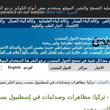
ة التصفح والنشر، الموقع يستخدم بعض أنواع الكوكيز نرجو النق
More info - المزيد
experience on our website
الفن
-
وكالة أنباء اليسار
-
وكالة أنباء العلمانية
-
وكالة أنباء العمال
-
وكا
الاقتصاد
-
اخبار الطب والعلوم
 الرئيسي لمؤسسة الحوار المتمدن
، علمانية، ديمقراطية، تطوعية وغير ربحية
ل مجتمع مدني علماني ديمقراطي حديث يضمن الحرية والعدالة الاجتم
حوار المتمدن على جائزة ابن رشد للفكر الحر والتى نالها أعلام في الفك
م مشاكل تقنية في تصفح الحوار المتمدن نرجو النقر هنا لاستخدام الموقع
كوردي
English
الاخبار
مراكز
الحوار المتمدن
 التمدن
- تركيا: مظاهرات وصدامات في إسطنبول بسبب رسم اعتُبر مسيئ
- تركيا: مظاهرات وصدامات في إسطنبول ب
 للنبي محمد