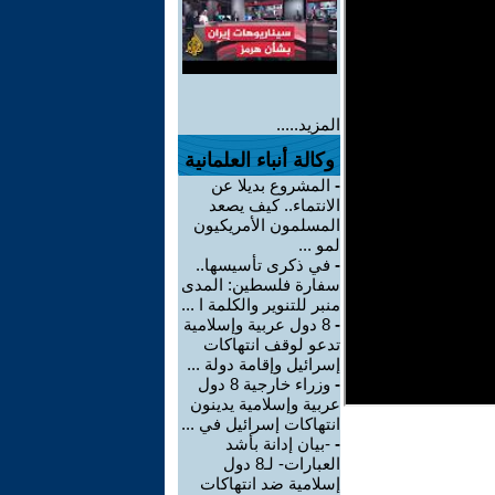
المزيد.....
وكالة أنباء العلمانية
-
المشروع بديلا عن
الانتماء.. كيف يصعد
المسلمون الأمريكيون
لمو ...
-
في ذكرى تأسيسها..
سفارة فلسطين: المدى
منبر للتنوير والكلمة ا ...
-
8 دول عربية وإسلامية
تدعو لوقف انتهاكات
إسرائيل وإقامة دولة ...
-
وزراء خارجية 8 دول
عربية وإسلامية يدينون
انتهاكات إسرائيل في ...
-
-بيان إدانة بأشد
العبارات- لـ8 دول
إسلامية ضد انتهاكات