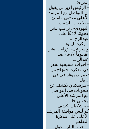
إسرائ ...
-
الرئيس الإيراني يقول
إن التواصل مع المرشد
الأعلى مجتبى خامنئ ...
-
-لا يحب الشعب
اليهودي-.. ترامب يشن
هجومًا لاذعًا على
عبدالرح ...
-
-يكره اليهود
وإسرائيل-.. ترامب يشن
-هجوماً لاذعاً- ضد
عبدالر ...
-
أحزاب مسيحية تحذر
في مذكرة احتجاج من
تغيير ديموغرافي في
سهل ...
-
بيزشكيان يكشف عن
صعوبات في التواصل
مع المرشد الأعلى
مجتبى خا ...
-
بزشكيان يكشف
كواليس موافقة المرشد
الأعلى على مذكرة
التفاهم
-
-لعب بالنار-.. دول