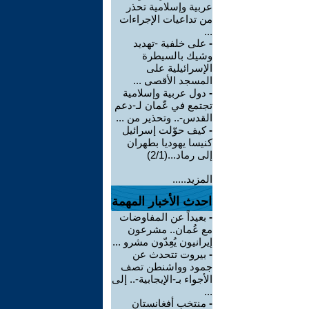
عربية وإسلامية تحذر
من تداعيات الإجراءات
...
-
على خلفية -تهديد
وشيك بالسيطرة
الإسرائيلية على
المسجد الأقصى ...
-
دول عربية وإسلامية
تجتمع في عّمان لـ-دعم
القدس-.. وتحذير من ...
-
كيف حوّلت إسرائيل
كنيسا يهوديا بطهران
إلى رماد...(2/1)
المزيد.....
احدث الأخبار المهمة
-
بعيداً عن المفاوضات
مع عُمان.. مشرعون
إيرانيون يُعِدّون مشرو ...
-
بيروت تتحدث عن
جمود وواشنطن تصف
الأجواء بـ-الإيجابية-.. إلى
...
-
منتخب أفغانستان