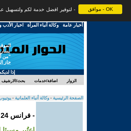
موافق - OK
لتوفير افضل خدمة لكم ولتسهيل عملي
أخبار عامة
-
وكالة أنباء المرأة
-
اخبار الأدب و
الموقع
يسارية
"من أج
حاز ال
إذا لديك
الزوار
اضافة/خدمات
بحث/الارشيف
الصفحة الرئيسية
-
وكالة أنباء العلمانية
-
يوتيوب
- فرانس 24
اعتُبر مسيئا