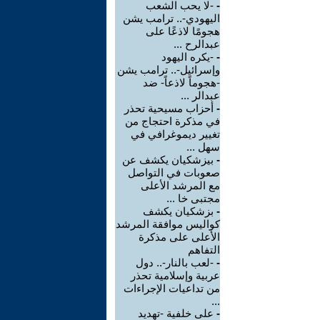
-
-لا يحب الشعب
اليهودي-.. ترامب يشن
هجومًا لاذعًا على
عبدالرح ...
-
-يكره اليهود
وإسرائيل-.. ترامب يشن
-هجوماً لاذعاً- ضد
عبدالر ...
-
أحزاب مسيحية تحذر
في مذكرة احتجاج من
تغيير ديموغرافي في
سهل ...
-
بيزشكيان يكشف عن
صعوبات في التواصل
مع المرشد الأعلى
مجتبى خا ...
-
بزشكيان يكشف
كواليس موافقة المرشد
الأعلى على مذكرة
التفاهم
-
-لعب بالنار-.. دول
عربية وإسلامية تحذر
من تداعيات الإجراءات
...
-
على خلفية -تهديد