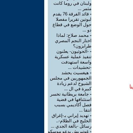
ولبنان في روما كانت
مثمر ...
-
قائد الفرقة 76 يقدم
لبوتين تقريرا مفصلا
حول الوضع في قطاع
دو ...
-
محمد صلاح: لماذا
اختار النجم المصري
طرابزون؟
-
-الحوثيون- يعلنون
تنفيذ عملية عسكرية
واسعة استهدفت
-تحشيدات ...
-
هيغسيث يحشد
الجمهوريين في مجلس
الشيوخ لدعم زيادة
ا
كبيرة في ال ...
-
جامعة بريطانية تخسر
استئنافها في قضية
فصل أكاديمي بسبب
انتقا ...
-
تهديد إيراني بـ-إغراق
الخليج في الظلام-..
رسائل -بالغة الجدي ...
-
غوتيريش يدعو موسكو