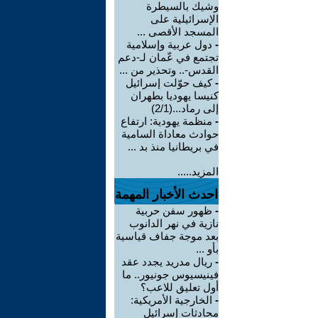
وشيك بالسيطرة
الإسرائيلية على
المسجد الأقصى ...
-
دول عربية وإسلامية
تجتمع في عّمان لـ-دعم
القدس-.. وتحذير من ...
-
كيف حوّلت إسرائيل
كنيسا يهوديا بطهران
إلى رماد...(2/1)
-
منظمة يهودية: ارتفاع
حوادث معاداة السامية
في بريطانيا منذ بد ...
المزيد.....
احدث الأخبار المهمة
-
ظهور سفن حربية
نازية في نهر الدانوب
بعد موجة جفاف قياسية
بأو ...
-
ريال مدريد يجدد عقد
فينيسيوس جونيور.. ما
أول تعليق للاعب؟
-
الخارجية الأمريكية:
محادثات إسرائيل