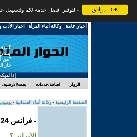
موافق - OK
لتوفير افضل خدمة لكم ولتسهيل عملي
أخبار عامة
-
وكالة أنباء المرأة
-
اخبار الأدب و
الموقع
يسارية
"من أج
حاز ال
إذا لديك
الزوار
اضافة/خدمات
بحث/الارشيف
الصفحة الرئيسية
-
وكالة أنباء العلمانية
-
يوتيوب
- فرانس 24
الايراني؟