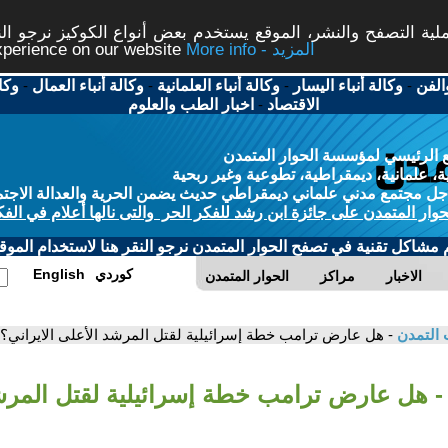
ة التصفح والنشر، الموقع يستخدم بعض أنواع الكوكيز نرجو النق
More info - المزيد
experience on our website
الفن
-
وكالة أنباء اليسار
-
وكالة أنباء العلمانية
-
وكالة أنباء العمال
-
وكا
الاقتصاد
-
اخبار الطب والعلوم
 الرئيسي لمؤسسة الحوار المتمدن
، علمانية، ديمقراطية، تطوعية وغير ربحية
ل مجتمع مدني علماني ديمقراطي حديث يضمن الحرية والعدالة الاجتم
حوار المتمدن على جائزة ابن رشد للفكر الحر والتى نالها أعلام في الفك
م مشاكل تقنية في تصفح الحوار المتمدن نرجو النقر هنا لاستخدام الموقع
كوردي
English
الاخبار
مراكز
الحوار المتمدن
 التمدن
- هل عارض ترامب خطة إسرائيلية لقتل المرشد الأعلى الايراني؟
- هل عارض ترامب خطة إسرائيلية لقتل المرش