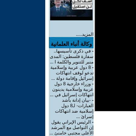
المزيد.....
وكالة أنباء العلمانية
-
في ذكرى تأسيسها..
سفارة فلسطين: المدى
منبر للتنوير والكلمة ا ...
-
8 دول عربية وإسلامية
تدعو لوقف انتهاكات
إسرائيل وإقامة دولة ...
-
وزراء خارجية 8 دول
عربية وإسلامية يدينون
انتهاكات إسرائيل في ...
-
-بيان إدانة بأشد
العبارات- لـ8 دول
إسلامية ضد انتهاكات
إسرائ ...
-
الرئيس الإيراني يقول
إن التواصل مع المرشد
الأعلى مجتبى خامنئ ...