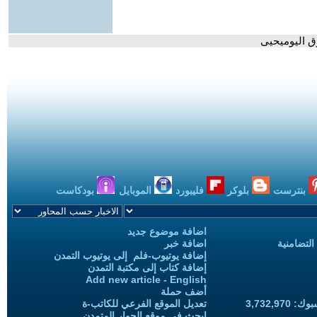
وق اليوميحيى
بنترست
بلوكر
فليبورد
الموبايل
بودكاست
اضافة موضوع جديد
التضامنية
اضافة خبر
إضافة يوتيوب-فلم إلى يوتيوب التمدن
إضافة كتاب إلى مكتبة التمدن
Add new article - English
أضف حملة
3,732,97
تعديل الموقع الفرعي للكاتب-ة
ابحث في موقع الحوار المتمدن