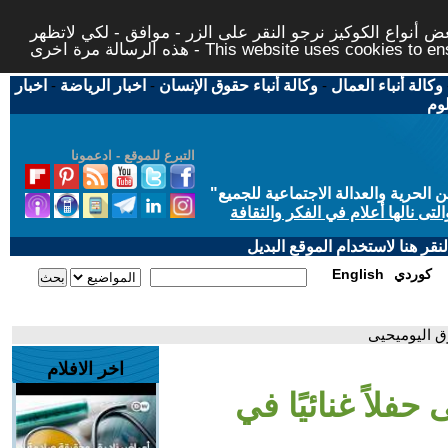
 أنواع الكوكيز نرجو النقر على الزر - موافق - لكي لاتظهر
This website uses cookies to ensure you ge
وكالة أنباء العمال
-
وكالة أنباء حقوق الإنسان
-
اخبار الرياضة
-
اخبار
لوم
التبرع للموقع - ادعمونا
حرية والعدالة الاجتماعية للجميع
"
تى نالها أعلام في الفكر والثقافة
قر هنا لاستخدام الموقع البديل
كوردي
English
وق اليوميحيى
اخر الافلام
فلاً غنائيًا في