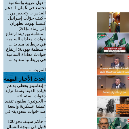
-
دول عربية وإسلامية
تجتمع في عّمان لـ-دعم
القدس-.. وتحذير من ...
-
كيف حوّلت إسرائيل
كنيسا يهوديا بطهران
إلى رماد...(2/1)
-
منظمة يهودية: ارتفاع
حوادث معاداة السامية
في بريطانيا منذ بد ...
-
منظمة يهودية: ارتفاع
حوادث معاداة السامية
في بريطانيا منذ بد ...
المزيد.....
احدث الأخبار المهمة
-
إنفانتينو يحظى بدعم
قيادة الفيفا وسط تزايد
دعوات استقالته
-
الحوثيون يعلنون تنفيذ
عملية عسكرية واسعة
ضد -قوات سعودية- في
...
-
حاكم سبتة: نحو 100
قتيل في موجة التسلل