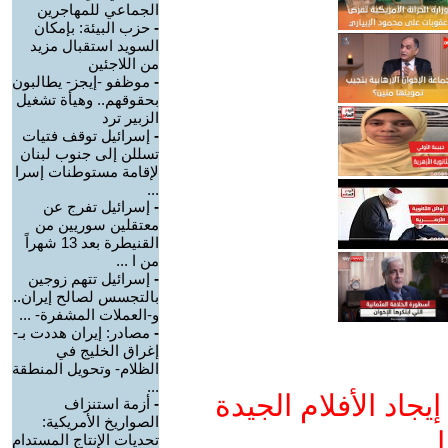
الجماعي للمهاجرين
-
حزب البيئة: بإمكان
السويد استقبال مزيد
من اللاجئين
-
موظفو -إيجز- يطالبون
بحقوقهم.. وهيأة تشغيل
الزبير ترد
-
إسرائيل توقف فتيات
تسللن إلى جنوب لبنان
لإقامة مستوطنات إسرا
...
-
إسرائيل تفرج عن
معتقلين سوريين من
القنيطرة بعد 13 شهراً
من ا ...
-
إسرائيل تتهم زوجين
بالتجسس لصالح إيران..
و-العملات المشفرة- ...
-
مصادر: إيران هددت بـ-
إغراق الخليج في
الظلام- وتحويل المنطقة
...
جاد الأفلام الجيدة
-
أزمة استنزاف
الصواريخ الأمريكية:
ا
تحديات الإنتاج المستدام