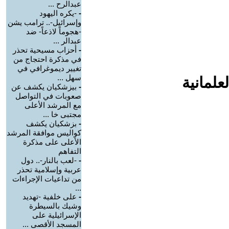
عبدالرح ...
-
-يكره اليهود
وإسرائيل-.. ترامب يشن
-هجوماً لاذعاً- ضد
عبدالر ...
-
أحزاب مسيحية تحذر
في مذكرة احتجاج من
تغيير ديموغرافي في
سهل ...
علمانية
-
بيزشكيان يكشف عن
صعوبات في التواصل
مع المرشد الأعلى
مجتبى خا ...
-
بزشكيان يكشف
كواليس موافقة المرشد
الأعلى على مذكرة
التفاهم
-
-لعب بالنار-.. دول
عربية وإسلامية تحذر
من تداعيات الإجراءات
...
-
على خلفية -تهديد
وشيك بالسيطرة
الإسرائيلية على
المسجد الأقصى ...