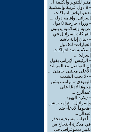
منبر للتنوير والكلمة ا ...
-
8 دول عربية وإسلامية
تدعو لوقف انتهاكات
إسرائيل وإقامة دولة ...
-
وزراء خارجية 8 دول
عربية وإسلامية يدينون
انتهاكات إسرائيل في ...
-
-بيان إدانة بأشد
العبارات- لـ8 دول
إسلامية ضد انتهاكات
إسرائ ...
-
الرئيس الإيراني يقول
إن التواصل مع المرشد
الأعلى مجتبى خامنئ ...
-
-لا يحب الشعب
اليهودي-.. ترامب يشن
هجومًا لاذعًا على
عبدالرح ...
-
-يكره اليهود
وإسرائيل-.. ترامب يشن
-هجوماً لاذعاً- ضد
عبدالر ...
-
أحزاب مسيحية تحذر
في مذكرة احتجاج من
تغيير ديموغرافي في