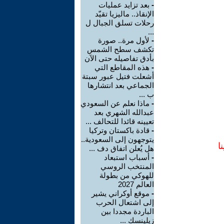
-
بعد تزايد عمليات
الإنقاذ.. ماليزيا تقيّد
رحلات تسلق الجبال ل
...
-
لأول مرة.. صورة
تكشف سطح الشمس
بأدق تفاصيله حتى الآن
-
هذه المقاطع التي
أشعلت فتيل عبور سبتة
الجماعي بعد انتشارها
ب ...
-
ماذا نعلم عن السعودي
عبدالله الشهري بعد
تعيينه قائدا للتحالف ...
-
قادة باكستان وتركيا
يتوجهون إلى السعودية..
ا
هل يُعلن اتفاق دف ...
-
أسباب استبعاد
المنتخب الروسي
للهوكي من بطولة
العالم 2027
-
موقع أوكراني يشير
إلى اشتعال الحرب
الباردة مجددا بين
زيلينسك ...