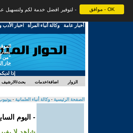
موافق - OK
لتوفير افضل خدمة لكم ولتسهيل عملي
أخبار عامة
-
وكالة أنباء المرأة
-
اخبار الأدب و
الموقع
يسارية
"من أج
حاز ال
إذا لديك
الزوار
اضافة/خدمات
بحث/الارشيف
الصفحة الرئيسية
-
وكالة أنباء العلمانية
-
يوتيوب
- اليوم السا
شاهد لا يغي