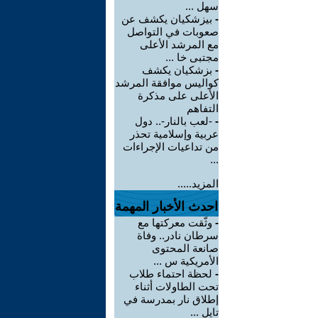
سهل ...
-
بيزشكيان يكشف عن
صعوبات في التواصل
مع المرشد الأعلى
مجتبى خا ...
-
بزشكيان يكشف
كواليس موافقة المرشد
الأعلى على مذكرة
التفاهم
-
-لعب بالنار-.. دول
عربية وإسلامية تحذر
من تداعيات الإجراءات
...
المزيد.....
احدث الأخبار المهمة
-
وثّقت معركتها مع
سرطان نادر.. وفاة
صانعة المحتوى
الأمريكية س ...
-
لحظة احتماء طلاب
تحت الطاولات أثناء
إطلاق نار بمدرسة في
تايل ...