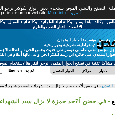
ة التصفح والنشر، الموقع يستخدم بعض أنواع الكوكيز نرجو النق
More info - المزيد
experience on our website
الفن
-
وكالة أنباء اليسار
-
وكالة أنباء العلمانية
-
وكالة أنباء العمال
-
وكا
الاقتصاد
-
اخبار الطب والعلوم
 الرئيسي لمؤسسة الحوار المتمدن
، علمانية، ديمقراطية، تطوعية وغير ربحية
ل مجتمع مدني علماني ديمقراطي حديث يضمن الحرية والعدالة الاجتم
حوار المتمدن على جائزة ابن رشد للفكر الحر والتى نالها أعلام في الفك
م مشاكل تقنية في تصفح الحوار المتمدن نرجو النقر هنا لاستخدام الموقع
كوردي
English
الاخبار
مراكز
الحوار المتمدن
 التمدن
- في حضن اُ?حد حمزة لا يزال سيد الشهداء والمسجد شاهد لا يغ
بع
- في حضن اُ?حد حمزة لا يزال سيد الشهداء
ب