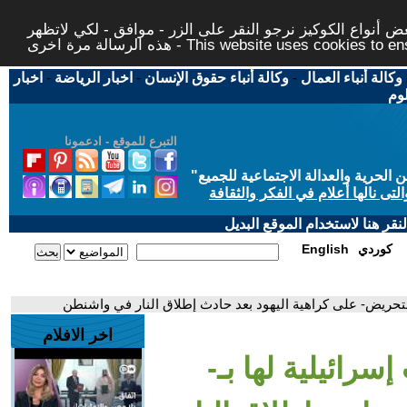
 أنواع الكوكيز نرجو النقر على الزر - موافق - لكي لاتظهر
This website uses cookies to ensure you ge
وكالة أنباء العمال
-
وكالة أنباء حقوق الإنسان
-
اخبار الرياضة
-
اخبار
لوم
التبرع للموقع - ادعمونا
حرية والعدالة الاجتماعية للجميع
"
تى نالها أعلام في الفكر والثقافة
قر هنا لاستخدام الموقع البديل
كوردي
English
التحريض- على كراهية اليهود بعد حادث إطلاق النار في واشنطن
اخر الافلام
سرائيلية لها بـ-