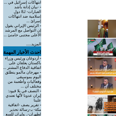
انتهاكات إسرائيل في ...
-
-بيان إدانة بأشد
العبارات- لـ8 دول
إسلامية ضد انتهاكات
إسرائ ...
-
الرئيس الإيراني يقول
إن التواصل مع المرشد
الأعلى مجتبى خامنئ ...
المزيد.....
احدث الأخبار المهمة
-
أردوغان ورئيس وزراء
باكستان يعلقان على
اتفاقية الدفاع المشتر ...
-
مهرجان مالمو ينطلق
اليوم بموسيقى
وفعاليات وأطعمة من
مختلف أن ...
-
النصف في بلا قيود:
إيران عدونا لأنّها تعتدي
علينا
-
تقرير يصف -اتفاقية
مكة- بـ-رسالة تحذير
لطهران-.. وإيران للسع