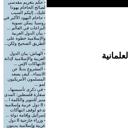
-
حكم بتغريم مقدسي
لصالح الحاخام يهودا
غليك.. إليكم السبب
-
حاخام اليهود الأكبر في
روسيا: يمكن تسوية
النزاعات في العالم ...
-
بيان الدول العربية
والإسلامية خطوة على
الطريق الصحيح ولكن...
...
علمانية
-
الهباش: بيان الدول
العربية والإسلامية لإدانة
الانتهاكات الإس ...
-
المشروع بديلا عن
الانتماء.. كيف يصعد
المسلمون الأمريكيون
لمو ...
-
في ذكرى تأسيسها..
سفارة فلسطين: المدى
منبر للتنوير والكلمة ا ...
-
8 دول عربية وإسلامية
تدعو لوقف انتهاكات
إسرائيل وإقامة دولة ...
-
وزراء خارجية 8 دول
عربية وإسلامية يدينون