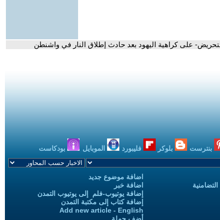
التحريض- على كراهية اليهود بعد حادث إطلاق النار في واشنطن
بنترست
بلوكر
فليبورد
الموبايل
بودكاست
اضافة موضوع جديد
التضامنية
اضافة خبر
إضافة يوتيوب-فلم إلى يوتيوب التمدن
إضافة كتاب إلى مكتبة التمدن
Add new article - English
أضف حملة