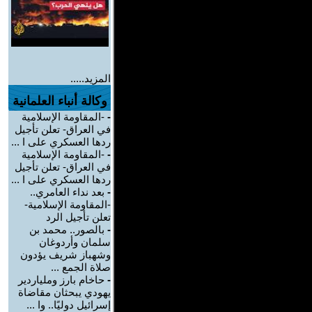
المزيد.....
وكالة أنباء العلمانية
-
-المقاومة الإسلامية
في العراق- تعلن تأجيل
ردها العسكري على ا ...
-
-المقاومة الإسلامية
في العراق- تعلن تأجيل
ردها العسكري على ا ...
-
بعد نداء العامري..
-المقاومة الإسلامية-
تعلن تأجيل الرد
-
بالصور.. محمد بن
سلمان وأردوغان
وشهباز شريف يؤدون
صلاة الجمع ...
-
حاخام بارز وملياردير
يهودي يبحثان مقاضاة
إسرائيل دوليًا.. وا ...