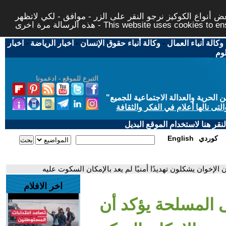
 أنواع الكوكيز نرجو النقر على الزر - موافق - لكي لاتظهر
This website uses cookies to ensure you ge
وكالة أنباء العمال
-
وكالة أنباء حقوق الإنسان
-
اخبار الرياضة
-
اخبار
لوم
التبرع للموقع - ادعمونا
حرية والعدالة الاجتماعية للجميع
"
تى نالها أعلام في الفكر والثقافة
قر هنا لاستخدام الموقع البديل
كوردي
English
لإخوان يشكلون تهديدًا أمنيًا لم يعد بالإمكان السكوت عليه
اخر الافلام
 المسلحة يؤكد أن