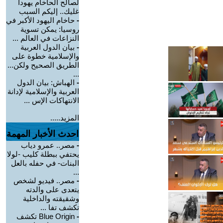
لصالح الحاخام يهودا
غليك.. إليكم السبب
-
حاخام اليهود الأكبر في
روسيا: يمكن تسوية
النزاعات في العالم ...
-
بيان الدول العربية
والإسلامية خطوة على
الطريق الصحيح ولكن...
...
-
الهباش: بيان الدول
العربية والإسلامية لإدانة
الانتهاكات الإس ...
المزيد.....
احدث الأخبار المهمة
-
مصر.. عمرو دياب
يحتفي ببطلة كليب -لولا
البنات- في حفله بالعل
...
-
مصر.. فيديو لشخص
يتعدى على والدته
وشقيقته والداخلية
تكشف تفا ...
-
Blue Origin تكشف