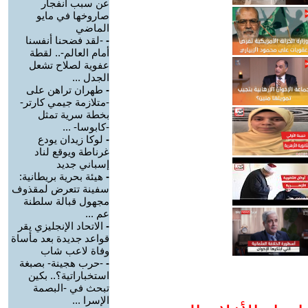
عن سبب انفجار
صاروخها في مايو
الماضي
-
-لقد فضحنا أنفسنا
أمام العالم-.. لقطة
عفوية لصلاح تشعل
الجدل ...
-
طهران تراهن على
-متلازمة جيمي كارتر-
بخطة سرية تمثل
-كابوسا- ...
-
لوكا زيدان يودع
غرناطة ويوقع لناد
إسباني جديد
-
هيئة بحرية بريطانية:
سفينة تتعرض لمقذوف
مجهول قبالة سلطنة
عم ...
-
الاتحاد الإنجليزي يقر
قواعد جديدة بعد مأساة
وفاة لاعب شاب
-
-حرب هجينة- بصبغة
استخباراتية؟.. بكين
تبحث في -البصمة
الإسرا ...