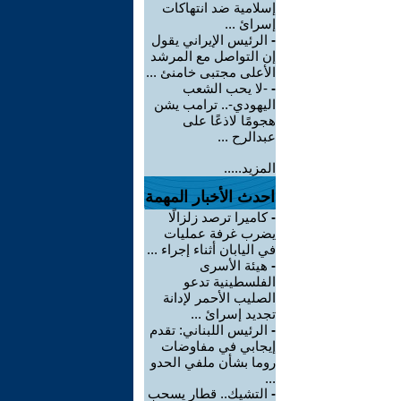
إسلامية ضد انتهاكات
إسرائ ...
-
الرئيس الإيراني يقول
إن التواصل مع المرشد
الأعلى مجتبى خامنئ ...
-
-لا يحب الشعب
اليهودي-.. ترامب يشن
هجومًا لاذعًا على
عبدالرح ...
المزيد.....
احدث الأخبار المهمة
-
كاميرا ترصد زلزالًا
يضرب غرفة عمليات
في اليابان أثناء إجراء ...
-
هيئة الأسرى
الفلسطينية تدعو
الصليب الأحمر لإدانة
تجديد إسرائ ...
-
الرئيس اللبناني: تقدم
إيجابي في مفاوضات
روما بشأن ملفي الحدو
...
-
التشيك.. قطار يسحب