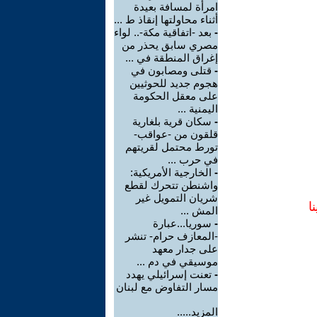
امرأة لمسافة بعيدة
أثناء محاولتها إنقاذ ط ...
-
بعد -اتفاقية مكة-.. لواء
مصري سابق يحذر من
إغراق المنطقة في ...
-
قتلى ومصابون في
هجوم جديد للحوثيين
على معقل الحكومة
اليمنية ...
-
سكان قرية بلغارية
قلقون من -عواقب-
تورط محتمل لقريتهم
في حرب ...
-
الخارجية الأمريكية:
واشنطن تتحرك لقطع
شريان التمويل غير
ا
المش ...
-
سوريا...عبارة
-المعازف حرام- تنشر
على جدار معهد
موسيقي في دم ...
-
تعنت إسرائيلي يهدد
مسار التفاوض مع لبنان
المزيد.....