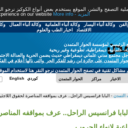
ة التصفح والنشر، الموقع يستخدم بعض أنواع الكوكيز نرجو النق
More info - المزيد
experience on our website
الفن
-
وكالة أنباء اليسار
-
وكالة أنباء العلمانية
-
وكالة أنباء العمال
-
وكا
الاقتصاد
-
اخبار الطب والعلوم
 الرئيسي لمؤسسة الحوار المتمدن
، علمانية، ديمقراطية، تطوعية وغير ربحية
ل مجتمع مدني علماني ديمقراطي حديث يضمن الحرية والعدالة الاجتم
حوار المتمدن على جائزة ابن رشد للفكر الحر والتى نالها أعلام في الفك
م مشاكل تقنية في تصفح الحوار المتمدن نرجو النقر هنا لاستخدام الموقع
كوردي
English
الاخبار
مراكز
الحوار المتمدن
 التمدن
- البابا فرانسيس الراحل.. عرف بمواقفه المناصرة لحقوق اللاجئين
البابا فرانسيس الراحل.. عرف بمواقفه المناص
اعية لإنهاء الحروب