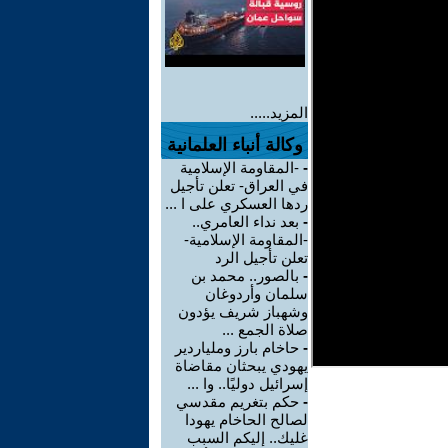
المزيد.....
وكالة أنباء العلمانية
-
-المقاومة الإسلامية
في العراق- تعلن تأجيل
ردها العسكري على ا ...
-
بعد نداء العامري..
-المقاومة الإسلامية-
تعلن تأجيل الرد
-
بالصور.. محمد بن
سلمان وأردوغان
وشهباز شريف يؤدون
صلاة الجمع ...
-
حاخام بارز وملياردير
يهودي يبحثان مقاضاة
إسرائيل دوليًا.. وا ...
-
حكم بتغريم مقدسي
لصالح الحاخام يهودا
غليك.. إليكم السبب