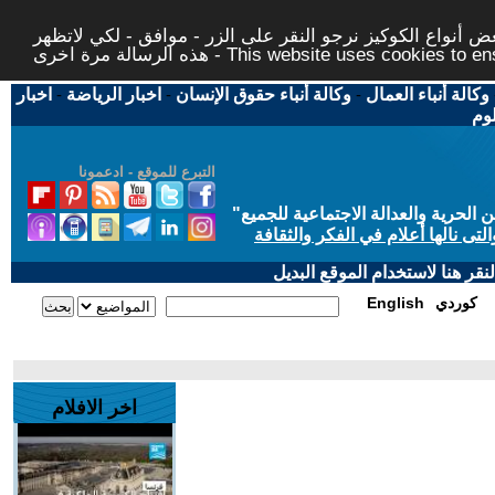
 أنواع الكوكيز نرجو النقر على الزر - موافق - لكي لاتظهر
This website uses cookies to ensure you ge
وكالة أنباء العمال
-
وكالة أنباء حقوق الإنسان
-
اخبار الرياضة
-
اخبار
لوم
التبرع للموقع - ادعمونا
حرية والعدالة الاجتماعية للجميع
"
تى نالها أعلام في الفكر والثقافة
قر هنا لاستخدام الموقع البديل
كوردي
English
اخر الافلام