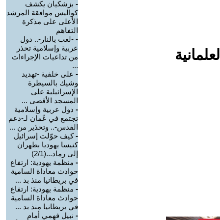
-
بزشكيان يكشف
كواليس موافقة المرشد
الأعلى على مذكرة
التفاهم
-
-لعب بالنار-.. دول
عربية وإسلامية تحذر
علمانية
من تداعيات الإجراءات
...
-
على خلفية -تهديد
وشيك بالسيطرة
الإسرائيلية على
المسجد الأقصى ...
-
دول عربية وإسلامية
تجتمع في عّمان لـ-دعم
القدس-.. وتحذير من ...
-
كيف حوّلت إسرائيل
كنيسا يهوديا بطهران
إلى رماد...(2/1)
-
منظمة يهودية: ارتفاع
حوادث معاداة السامية
في بريطانيا منذ بد ...
-
منظمة يهودية: ارتفاع
حوادث معاداة السامية
في بريطانيا منذ بد ...
-
نبيل فهمي أمام