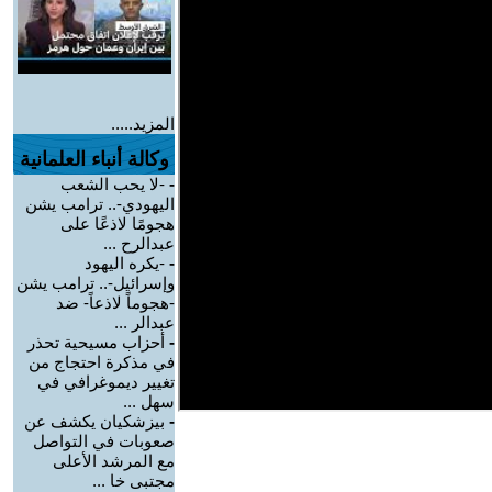
المزيد.....
وكالة أنباء العلمانية
-
-لا يحب الشعب
اليهودي-.. ترامب يشن
هجومًا لاذعًا على
عبدالرح ...
-
-يكره اليهود
وإسرائيل-.. ترامب يشن
-هجوماً لاذعاً- ضد
عبدالر ...
-
أحزاب مسيحية تحذر
في مذكرة احتجاج من
تغيير ديموغرافي في
سهل ...
-
بيزشكيان يكشف عن
صعوبات في التواصل
مع المرشد الأعلى
مجتبى خا ...