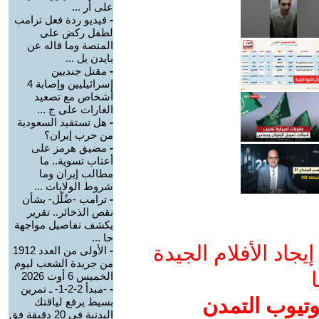
على أر ...
-
فيديو ردة فعل ترامب
لطفل ركض على
المنصة وما قاله عن
بايدن يل ...
-
مقتل جنديين
إسرائيليين وإصابة 4
أشخاص مع تصعيد
الغارات على ج ...
-
هل تستفيد السعودية
من حرب إيران؟
-
مضيق هرمز على
أعتاب تسوية.. ما
مطالب إيران وما
شروط الولايات ...
-
ترامب -ضُلّل- بشأن
نقص الذخائر.. تقرير
يكشف تفاصيل مواجهة
حا ...
جاد الأفلام الجيدة
-
الأولى من العدد 1912
من جريدة الشعب ليوم
ا
الخميس 6 أوت 2026
-
-مبدأ 2-2-1- ـ تمرين
وتيوب التمدن
بسيط يرفع لياقتك
البدنية في 20 دقيقة فق