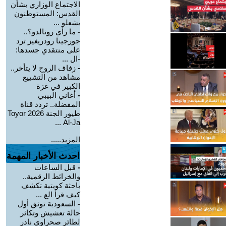
الاجتماع الوزاري بشأن
القدس: المستوطنون
يشعلو ...
-
ما رأي رونالدو؟..
جورجينا رودريغيز ترد
على منتقدي جسدها:
-ال ...
-
زفاف الروح لا يتأخر..
مشاهد من التشييع
الكبير في غزة
-
أغاني البيبي
المفضلة.. تردد قناة
طيور الجنة 2026 Toyor
Al-Ja ...
المزيد.....
احدث الأخبار المهمة
-
قبل الساعات
والخرائط الرقمية..
باحثة كويتية تكشف
كيف قرأ الع ...
-
السعودية توثق أول
حالة تعشيش وتكاثر
لطائر صحراوي نادر