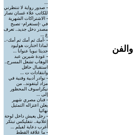
...
-
صدور رواية لا تنتظرني
للكاتب علاء غسان نصار
-
الاشتراكات الشهرية
في -إنستغرام- تصبح
مصدر دخل جديد.. تعرف
ع ...
-
-أمك ثم أمك ثم أمك-..
لماذا اختارت هوليود
والفن
حديثا نبويا عنوانا ...
-
عودة شيرين عبد
الوهاب تشعل المسرح..
استقبال حافل
وانتقادات ت ...
-
نوادر أدبية وفنية في
مزاد ليتفوند.. من
نيكراسوف المحظور
إلى ...
-
فنان مصري شهير
يعلن اعتزاله التمثيل
نهائيا
-
رجل يعيش داخل لوحة
إعلانية.. نتفليكس تبتكر
أغرب دعاية لفيلم ...
-
ما علاقة القطط