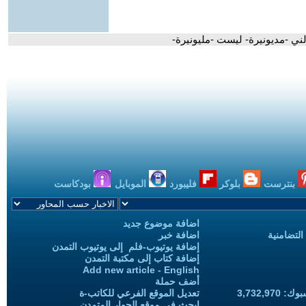
ني -مديونيرة- ليست -مليونيرة-
بنترست
بلوكر
فليبورد
الموبايل
بودكاست
اضافة موضوع جديد
التضامنية
اضافة خبر
إضافة يوتيوب-فلم إلى يوتيوب التمدن
إضافة كتاب إلى مكتبة التمدن
Add new article - English
أضف حملة
3,732,97
تعديل الموقع الفرعي للكاتب-ة
ابحث في موقع الحوار المتمدن