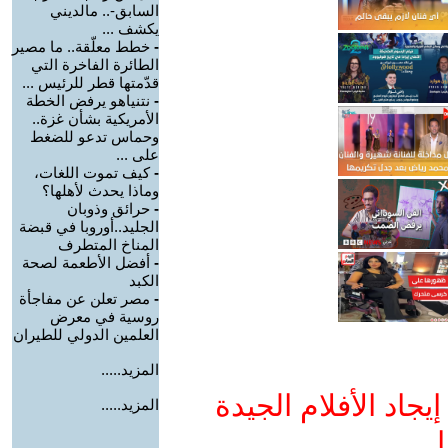
السابق-.. مالديني
يكشف ...
-
خطط معلّقة.. ما مصير
الطائرة الفاخرة التي
قدّمتها قطر للرئيس ...
-
نتنياهو يرفض الخطة
الأمريكية بشأن غزة..
وحماس تدعو للضغط
على ...
-
كيف تموت اللغات،
وماذا يحدث لأهلها؟
-
حرائق وذوبان
الجليد..أوروبا في قبضة
المناخ المتطرف
-
أفضل الأطعمة لصحة
الكبد
-
مصر تعلن عن مفاجأة
روسية في معرض
العلمين الدولي للطيران
المزيد.....
جاد الأفلام الجيدة
المزيد.....
ا