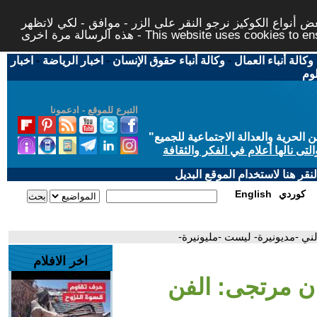
 أنواع الكوكيز نرجو النقر على الزر - موافق - لكي لاتظهر
This website uses cookies to ensure you ge
وكالة أنباء العمال
-
وكالة أنباء حقوق الإنسان
-
اخبار الرياضة
-
اخبار
لوم
التبرع للموقع - ادعمونا
حرية والعدالة الاجتماعية للجميع
"
تى نالها أعلام في الفكر والثقافة
قر هنا لاستخدام الموقع البديل
كوردي
English
ني -مديونيرة- ليست -مليونيرة-
اخر الافلام
ان مرتجى: الفن