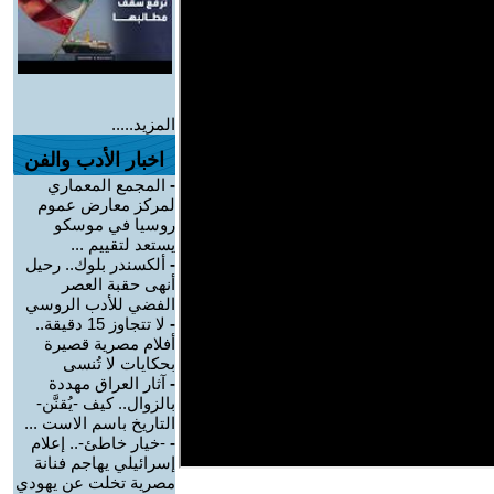
المزيد.....
اخبار الأدب والفن
-
المجمع المعماري
لمركز معارض عموم
روسيا في موسكو
يستعد لتقييم ...
-
ألكسندر بلوك.. رحيل
أنهى حقبة العصر
الفضي للأدب الروسي
-
لا تتجاوز 15 دقيقة..
أفلام مصرية قصيرة
بحكايات لا تُنسى
-
آثار العراق مهددة
بالزوال.. كيف -يُقنَّن-
التاريخ باسم الاست ...
-
-خيار خاطئ-.. إعلام
إسرائيلي يهاجم فنانة
مصرية تخلت عن يهودي