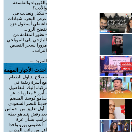
بالكهرباء والفلسفة
والأدب؟
-
تنكيل وتعذيب في
عرض البحر.. شهادات
ناشطي أسطول غزة
تفضح الرو ...
-
تطور المقامة من
اليازجي إلى المويلحي
مرورا بسحر القصص
التراث ...
المزيد.....
احدث الأخبار المهمة
-
صلاح يتناول الطعام
مع أسرة ريفية في
تركيا.. إليك التفاصيل
-
أبرز 5 معلومات عن
سامو كوستا المنضم
حديثاً للنصر السعودي
-
أول تعليق من -حماس-
بعد رفض نتنياهو خطة
ترامب بشأن غزة
-
-أعطوني يورو واحدا
أقل من راتب المدرب