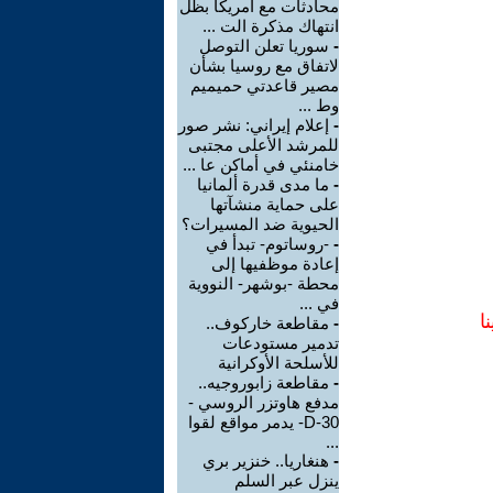
محادثات مع أمريكا بظل
انتهاك مذكرة الت ...
-
سوريا تعلن التوصل
لاتفاق مع روسيا بشأن
مصير قاعدتي حميميم
وط ...
-
إعلام إيراني: نشر صور
للمرشد الأعلى مجتبى
خامنئي في أماكن عا ...
-
ما مدى قدرة ألمانيا
على حماية منشآتها
الحيوية ضد المسيرات؟
-
-روساتوم- تبدأ في
إعادة موظفيها إلى
محطة -بوشهر- النووية
في ...
ا
-
مقاطعة خاركوف..
تدمير مستودعات
للأسلحة الأوكرانية
-
مقاطعة زابوروجيه..
مدفع هاوتزر الروسي -
D-30- يدمر مواقع لقوا
...
-
هنغاريا.. خنزير بري
ينزل عبر السلم