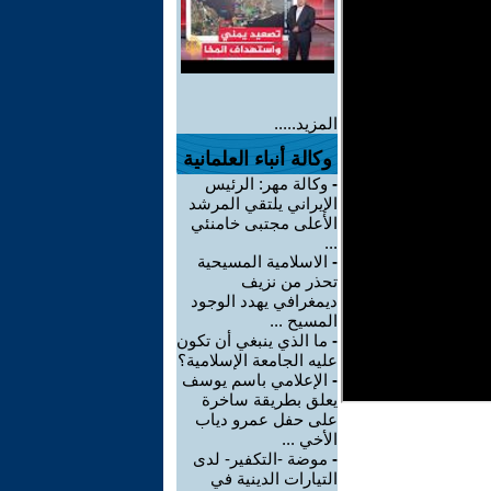
المزيد.....
وكالة أنباء العلمانية
-
وكالة مهر: الرئيس
الإيراني يلتقي المرشد
الأعلى مجتبى خامنئي
...
-
الاسلامية المسيحية
تحذر من نزيف
ديمغرافي يهدد الوجود
المسيح ...
-
ما الذي ينبغي أن تكون
عليه الجامعة الإسلامية؟
-
الإعلامي باسم يوسف
يعلق بطريقة ساخرة
على حفل عمرو دياب
الأخي ...
-
موضة -التكفير- لدى
التيارات الدينية في