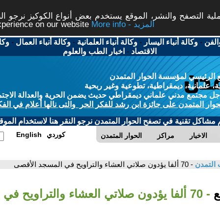
ة التصفح والنشر، الموقع يستخدم بعض أنواع الكوكيز نرجو النق
More info - المزيد
experience on our website
الفن
-
وكالة أنباء اليسار
-
وكالة أنباء العلمانية
-
وكالة أنباء العمال
-
وكا
الاقتصاد
-
اخبار الطب والعلوم
 الرئيسي لمؤسسة الحوار المتمدن
، علمانية، ديمقراطية، تطوعية وغير ربحية
ل مجتمع مدني علماني ديمقراطي حديث يضمن الحرية والعدالة الاجتم
حوار المتمدن على جائزة ابن رشد للفكر الحر والتى نالها أعلام في الفك
م مشاكل تقنية في تصفح الحوار المتمدن نرجو النقر هنا لاستخدام الموقع
كوردي
English
الاخبار
مراكز
الحوار المتمدن
 التمدن
- 70 ألفا يؤدون صلاتي العشاء والتراويح في المسجد الأقصى
بع
- 70 ألفا يؤدون صلاتي العشاء والتراويح ف