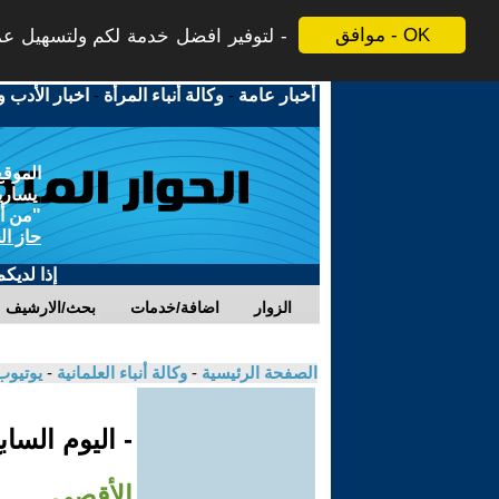
موافق - OK
لتوفير افضل خدمة لكم ولتسهيل عملي
أخبار عامة
-
وكالة أنباء المرأة
-
اخبار الأدب و
الموقع
يسارية
"من أج
حاز ال
إذا لديك
الزوار
اضافة/خدمات
بحث/الارشيف
الصفحة الرئيسية
-
وكالة أنباء العلمانية
-
يوتيوب
- اليوم السا
الأقصى