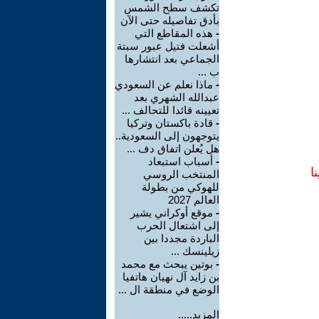
تكشف سطح الشمس
بأدق تفاصيله حتى الآن
-
هذه المقاطع التي
أشعلت فتيل عبور سبتة
الجماعي بعد انتشارها
ب ...
-
ماذا نعلم عن السعودي
عبدالله الشهري بعد
تعيينه قائدا للتحالف ...
-
قادة باكستان وتركيا
يتوجهون إلى السعودية..
هل يُعلن اتفاق دف ...
-
أسباب استبعاد
ا
المنتخب الروسي
للهوكي من بطولة
العالم 2027
-
موقع أوكراني يشير
إلى اشتعال الحرب
الباردة مجددا بين
زيلينسك ...
-
بوتين يبحث مع محمد
بن زايد آل نهيان هاتفيا
الوضع في منطقة ال ...
المزيد.....