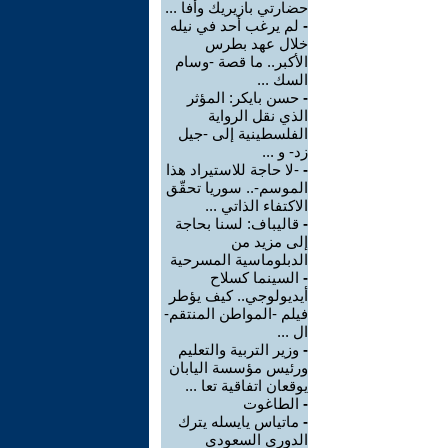
حضارتي بازيريك وأفا ...
-
لم يرغب أحد في نيله
خلال عهد بطرس
الأكبر.. ما قصة -وسام
السك ...
-
حسن بايكر: المؤثر
الذي نقل الرواية
الفلسطينية إلى -جيل
زد- و ...
-
-لا حاجة للاستيراد هذا
الموسم-.. سوريا تحقّق
الاكتفاء الذاتي ...
-
قاليباف: لسنا بحاجة
إلى مزيد من
الدبلوماسية المسرحية
-
السينما كسلاح
أيديولوجي.. كيف يؤطر
فيلم -المواطن المنتقم-
ال ...
-
وزير التربية والتعليم
ورئيس مؤسسة اليابان
يوقعان اتفاقية تعا ...
-
الطاغوت
-
ماتياس يايسله يترك
الدوري السعودي