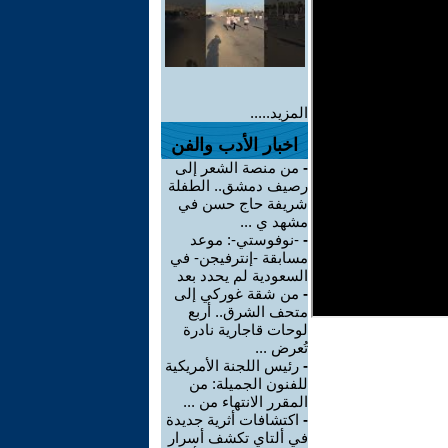
المزيد.....
اخبار الأدب والفن
-
من منصة الشعر إلى
رصيف دمشق.. الطفلة
شريفة حاج حسن في
مشهد ي ...
-
-نوفوستي-: موعد
مسابقة -إنترفيجن- في
السعودية لم يحدد بعد
-
من شقة غوركي إلى
متحف الشرق.. أربع
لوحات قاجارية نادرة
تُعرض ...
-
رئيس اللجنة الأمريكية
للفنون الجميلة: من
المقرر الانتهاء من ...
-
اكتشافات أثرية جديدة
في ألتاي تكشف أسرار