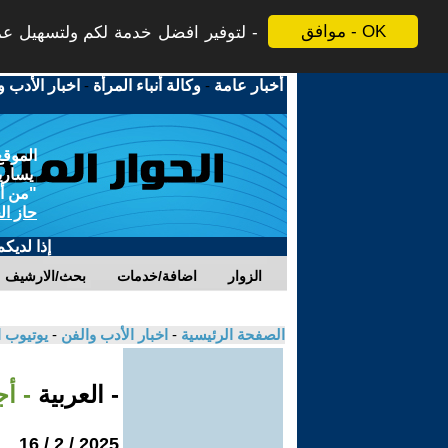
موافق - OK
لتوفير افضل خدمة لكم ولتسهيل عملي
أخبار عامة
-
وكالة أنباء المرأة
-
اخبار الأدب و
الموقع
يسارية
"من أج
حاز ال
إذا لديك
الزوار
اضافة/خدمات
بحث/الارشيف
الصفحة الرئيسية
-
اخبار الأدب والفن
-
يوتيوب 
- العربية
- أ
2025 / 2 / 16