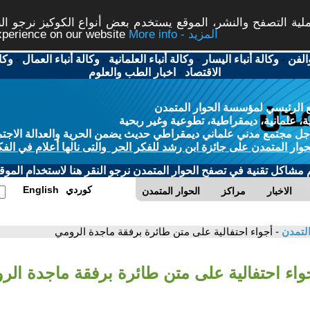
ة التصفح والنشر، الموقع يستخدم بعض أنواع الكوكيز نرجو النق
More info - المزيد
experience on our website
الفن
-
وكالة أنباء اليسار
-
وكالة أنباء العلمانية
-
وكالة أنباء العمال
-
وكا
الاقتصاد
-
اخبار الطب والعلوم
 الرئيسي لمؤسسة الحوار المتمدن
، علمانية، ديمقراطية، تطوعية وغير ربحية
ل مجتمع مدني علماني ديمقراطي حديث يضمن الحرية والعدالة الاجتم
حوار المتمدن على جائزة ابن رشد للفكر الحر والتى نالها أعلام في الفك
م مشاكل تقنية في تصفح الحوار المتمدن نرجو النقر هنا لاستخدام الموقع
كوردي
English
الاخبار
مراكز
الحوار المتمدن
التمدن
- أجواء احتفالية على متن طائرة برفقة ماجدة الرومي
جواء احتفالية على متن طائرة برفقة ماجدة الر