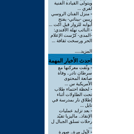
ويتولى القيادة الفنية
لفري ...
-
منزل الفنان الروسي
ريبين -بيناتي- يفتح
أبوابه للزوار قبل اكت ...
-
النائب نهلة الأفندي:
-المدى- كرّست الإعلام
الحر ورسخت ثقافة ...
المزيد.....
احدث الأخبار المهمة
-
وثّقت معركتها مع
سرطان نادر.. وفاة
صانعة المحتوى
الأمريكية س ...
-
لحظة احتماء طلاب
تحت الطاولات أثناء
إطلاق نار بمدرسة في
تايل ...
-
بعد تزايد عمليات
الإنقاذ.. ماليزيا تقيّد
رحلات تسلق الجبال ل
...
-
لأول مرة.. صورة