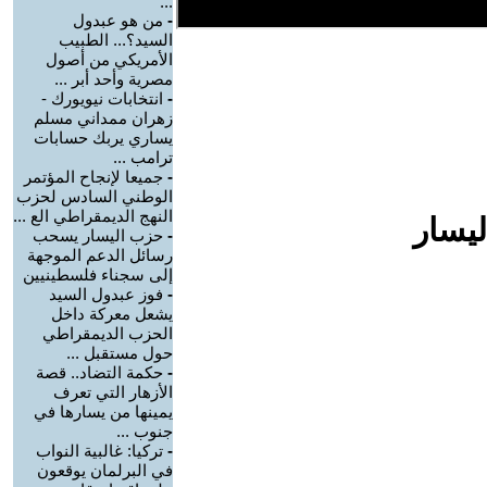
...
-
من هو عبدول
السيد؟... الطبيب
الأمريكي من أصول
مصرية وأحد أبر ...
-
انتخابات نيويورك -
زهران ممداني مسلم
يساري يربك حسابات
ترامب ...
-
جميعا لإنجاح المؤتمر
الوطني السادس لحزب
النهج الديمقراطي الع ...
ليسار
-
حزب اليسار يسحب
رسائل الدعم الموجهة
إلى سجناء فلسطينيين
-
فوز عبدول السيد
يشعل معركة داخل
الحزب الديمقراطي
حول مستقبل ...
-
حكمة التضاد.. قصة
الأزهار التي تعرف
يمينها من يسارها في
جنوب ...
-
تركيا: غالبية النواب
في البرلمان يوقعون