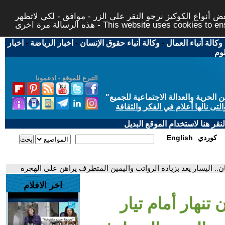
 أنواع الكوكيز نرجو النقر على الزر - موافق - لكي لاتظهر
This website uses cookies to ensure you ge
وكالة أنباء العمال
-
وكالة أنباء حقوق الإنسان
-
اخبار الرياضة
-
اخبار
لوم
التبرع للموقع - ادعمونا
حرية والعدالة الاجتماعية للجميع
"
تى نالها أعلام في الفكر والثقافة
قر هنا لاستخدام الموقع البديل
كوردي
English
ن.. اليسار يعد بزيادة الرواتب واليمين المتطرف يراهن على الهجرة
اخر الافلام
نهار أمام تيار