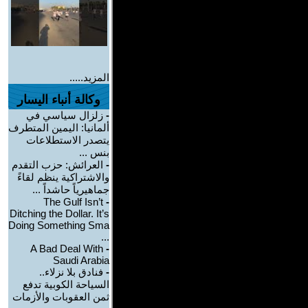
المزيد.....
وكالة أنباء اليسار
-
زلزال سياسي في
ألمانيا: اليمين المتطرف
يتصدر الاستطلاعات
بنس ...
-
العرائش: حزب التقدم
والاشتراكية ينظم لقاءً
جماهيرياً حاشداً ...
The Gulf Isn’t
-
Ditching the Dollar. It’s
Doing Something Sma
...
A Bad Deal With
-
Saudi Arabia
-
فنادق بلا نزلاء..
السياحة الكوبية تدفع
ثمن العقوبات والأزمات