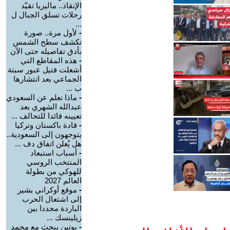
الإنقاذ.. ماليزيا تقيّد
رحلات تسلق الجبال ل
...
-
لأول مرة.. صورة
تكشف سطح الشمس
بأدق تفاصيله حتى الآن
-
هذه المقاطع التي
أشعلت فتيل عبور سبتة
الجماعي بعد انتشارها
ب ...
-
ماذا نعلم عن السعودي
عبدالله الشهري بعد
تعيينه قائدا للتحالف ...
-
قادة باكستان وتركيا
يتوجهون إلى السعودية..
هل يُعلن اتفاق دف ...
-
أسباب استبعاد
المنتخب الروسي
للهوكي من بطولة
العالم 2027
-
موقع أوكراني يشير
إلى اشتعال الحرب
الباردة مجددا بين
زيلينسك ...
-
بوتين يبحث مع محمد