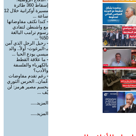
إسقاط 360 طائرة
مسيرة أوكرانية خلال 12
ساعة ...
-
كندا تكثف مفاوضاتها
مع واشنطن لتفادي
رسوم ترامب البالغة
50% ...
-
رحيل الرجل الذي آمن
بـ-البرغوث- أولاً.. والد
ميسي يودع الحيا ...
-
ما علاقة القطط
بالكهرباء والفلسفة
والأدب؟
-
رغم تقدم مفاوضات
عُمان.. الحرس الثوري
يحسم مصير هرمز: لن
يُف ...
المزيد.....
المزيد.....