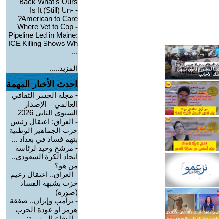
Back What’s Ours
Is It (Still) Un-
-
American to Care?
Where Vet to Cop
-
Pipeline Led in Maine:
ICE Killing Shows Wh
...
المزيد.....
احدث الأخبار المهمة
-
مجلة الجسر الثقافي
العالمي _ الإصدار
السنوي الثاني 2026
-
العراق: اعتقال رئيس
حزب الجماهير الوطنية
بتهم فساد في بغداد ...
-
مرشح وحيد لرئاسة
اتحاد الكرة السعودي..
من هو؟
-
العراق.. اعتقال زعيم
حزب بشبهة الفساد
(صورة)
-
ترامب وإيران.. صفقة
هرمز أو عودة الحرب
-
الدفاع الروسية: