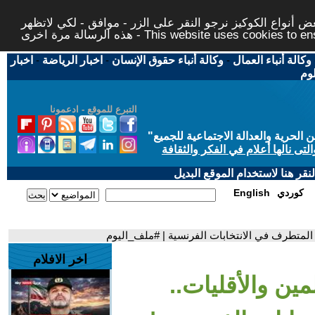
 أنواع الكوكيز نرجو النقر على الزر - موافق - لكي لاتظهر
This website uses cookies to ensure you ge
وكالة أنباء العمال
-
وكالة أنباء حقوق الإنسان
-
اخبار الرياضة
-
اخبار
لوم
التبرع للموقع - ادعمونا
حرية والعدالة الاجتماعية للجميع
"
تى نالها أعلام في الفكر والثقافة
قر هنا لاستخدام الموقع البديل
كوردي
English
المتطرف في الانتخابات الفرنسية | #ملف_اليوم
اخر الافلام
ين والأقليات..