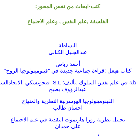
كتب-ابحاث من نفس المحور:
الفلسفة ,علم النفس , وعلم الاجتماع
البساطة
عبدالجليل الكناني
أحمد رباص
كتاب هيغل :قراءة جماعية جديدة في "فينومينولوجيا الروح"
نفس السلوك .تأليف: S.L. فيجوتسكي .الاتحادالسوفييتى1925.
عبدالرؤوف بطيخ
الفينومينولوجيا الهوسرلية النظرية والمنهاج
احسان طالب
تحليل نظرية روزا هارتموت النقدية في علم الاجتماع
علي حمدان