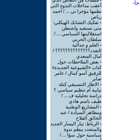
جا-
أعقب مداخلات الندوة التي
نظمها مؤخرا تي ... / أحمد
رباص
-
تفكيك التشابك الهيكلي:
متى تستعيد واشنطن
استقلاليتها السياسي ... /
سلطان الحربي
-
العلم و جدالية
التعدد؟؟؟؟؟؟؟؟؟؟؟؟؟؟ /
أمال السعدي
-
بعض الملاحظات حول
كتاب «الشيوعية الجديدة»
للرفيق آسو كمال / عامر
صابر
-
الاطار التنسيقي كتلة
نيابية أم تنظيم سياسي ؟
دراسة تحليلية ف ... /
طيف باسم هادي
-
المشاريع الوطنية
ومظاهر السيادة / عبد
الخالق الفلاح
-
الرباط: تيار اليسار الجديد
والمتجدد ينظم ندوة
سياسية حول سؤا ... /