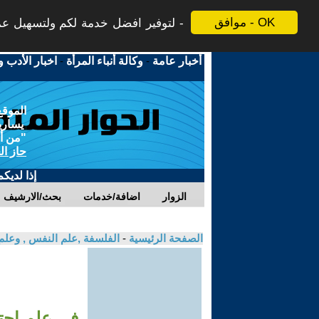
موافق - OK
لتوفير افضل خدمة لكم ولتسهيل عملي
أخبار عامة
-
وكالة أنباء المرأة
-
اخبار الأدب و
الموقع
يسارية
"من أج
حاز ال
إذا لديك
الزوار
اضافة/خدمات
بحث/الارشيف
الصفحة الرئيسية
-
الفلسفة ,علم النفس , وعلم
في علم اجتم