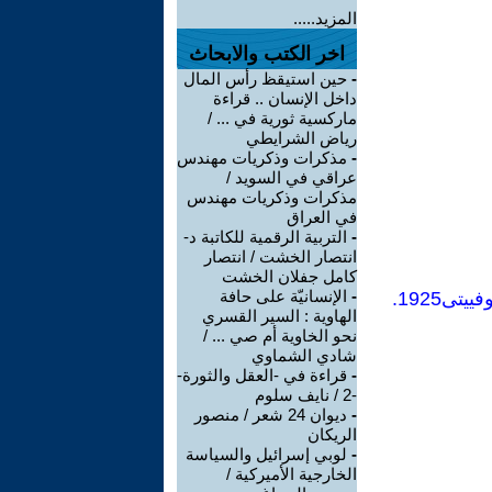
المزيد.....
اخر الكتب والابحاث
-
حين استيقظ رأس المال
داخل الإنسان .. قراءة
ماركسية ثورية في ... /
رياض الشرايطي
-
مذكرات وذكريات مهندس
عراقي في السويد /
مذكرات وذكريات مهندس
في العراق
-
التربية الرقمية للكاتبة د-
انتصار الخشت / انتصار
كامل جفلان الخشت
-
الإنسانيّة على حافة
الهاوية : السير القسري
نحو الخاوية أم صي ... /
شادي الشماوي
-
قراءة في -العقل والثورة-
-2 / نايف سلوم
-
ديوان 24 شعر / منصور
الريكان
-
لوبي إسرائيل والسياسة
الخارجية الأميركية /