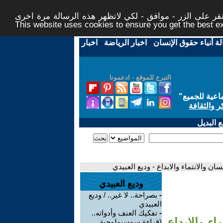
ر على الزر - موافق - لكي لاتظهر هذه الرسالة مرة اخرى -
This website uses cookies to ensure you get the best 
لة أنباء حقوق الإنسان
-
اخبار الرياضة
-
اخبار
التبرع للموقع - ادعمونا
اعية للجميع
"
ر والثقافة
 البديل
 والانتماء والابداع - وديع العبيدي
وديع العبيدي
-
بصراحة.. لا غير.. / وديع
العبيدي
-
تفكيك العنف وأدواته..
ء والابداع
(قراءة سوسيولوجية