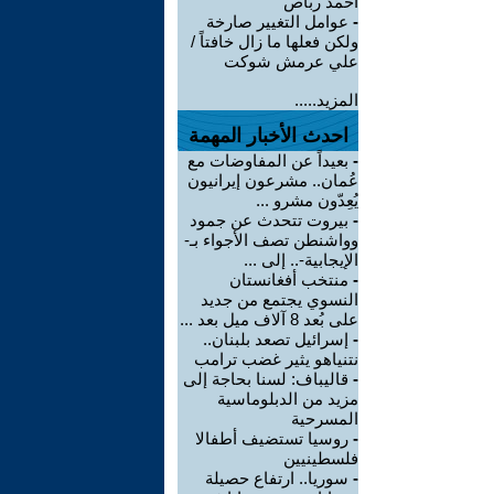
أحمد رباص
-
عوامل التغيير صارخة
ولكن فعلها ما زال خافتاً /
علي عرمش شوكت
المزيد.....
احدث الأخبار المهمة
-
بعيداً عن المفاوضات مع
عُمان.. مشرعون إيرانيون
يُعِدّون مشرو ...
-
بيروت تتحدث عن جمود
وواشنطن تصف الأجواء بـ-
الإيجابية-.. إلى ...
-
منتخب أفغانستان
النسوي يجتمع من جديد
على بُعد 8 آلاف ميل بعد ...
-
إسرائيل تصعد بلبنان..
نتنياهو يثير غضب ترامب
-
قاليباف: لسنا بحاجة إلى
مزيد من الدبلوماسية
المسرحية
-
روسيا تستضيف أطفالا
فلسطينيين
-
سوريا.. ارتفاع حصيلة