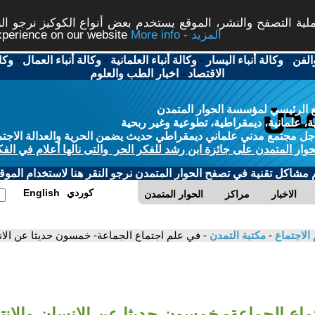
ة التصفح والنشر، الموقع يستخدم بعض أنواع الكوكيز نرجو النق
More info - المزيد
experience on our website
الفن
-
وكالة أنباء اليسار
-
وكالة أنباء العلمانية
-
وكالة أنباء العمال
-
وكا
الاقتصاد
-
اخبار الطب والعلوم
 الرئيسي لمؤسسة الحوار المتمدن
، علمانية، ديمقراطية، تطوعية وغير ربحية
ل مجتمع مدني علماني ديمقراطي حديث يضمن الحرية والعدالة الاجتم
حوار المتمدن على جائزة ابن رشد للفكر الحر والتى نالها أعلام في الفك
م مشاكل تقنية في تصفح الحوار المتمدن نرجو النقر هنا لاستخدام الموقع
كوردي
English
الاخبار
مراكز
الحوار المتمدن
 الاجتماع
-
مكتبة التمدن
- في علم اجتماع الجماعة- خمسون حديثا عن الانسان
اع الجماعة- خمسون حديثا عن الانسان والانتما