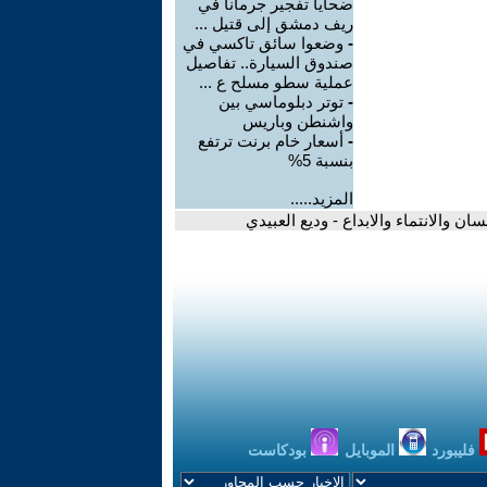
ضحايا تفجير جرمانا في
ريف دمشق إلى قتيل ...
-
وضعوا سائق تاكسي في
صندوق السيارة.. تفاصيل
عملية سطو مسلح ع ...
-
توتر دبلوماسي بين
واشنطن وباريس
-
أسعار خام برنت ترتفع
بنسبة 5%
المزيد.....
 والانتماء والابداع - وديع العبيدي
فليبورد
الموبايل
بودكاست