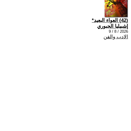
(42) العواء البعيد*
إشبيليا الجبوري
2026 / 8 / 9
الادب والفن