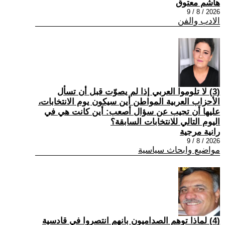
هاشم معتوق
2026 / 8 / 9
الادب والفن
(3) لا تلوموا العربي إذا لم يصوّت قبل أن تسأل
الأحزاب العربية المواطن أين سيكون يوم الانتخابات،
عليها أن تجيب عن سؤال أصعب: أين كانت هي في
اليوم التالي للانتخابات السابقة؟
رانية مرجية
2026 / 8 / 9
مواضيع وابحاث سياسية
(4) ‏لماذا توهم الصداميون بانهم انتصروا في قادسية