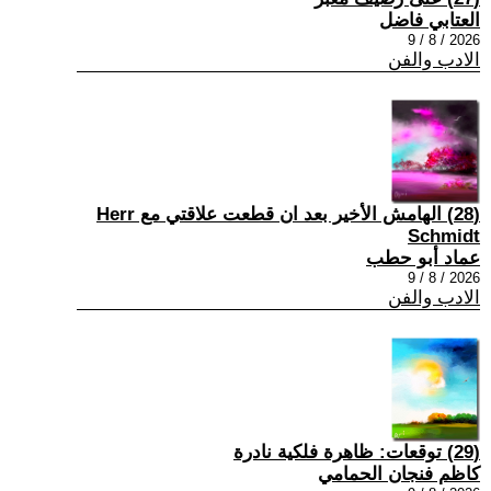
العتابي فاضل
2026 / 8 / 9
الادب والفن
(28) الهامش الأخير بعد ان قطعت علاقتي مع Herr
Schmidt
عماد أبو حطب
2026 / 8 / 9
الادب والفن
(29) توقعات: ظاهرة فلكية نادرة
كاظم فنجان الحمامي