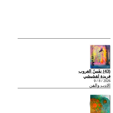
(43) نفَسُ الغروب
فريدة لقشيشي
2026 / 8 / 9
الادب والفن