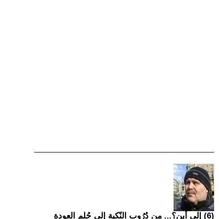
(6) إِلى أين؟... من دُرُوبِ النّكبة إِلى حُلمِ العودة