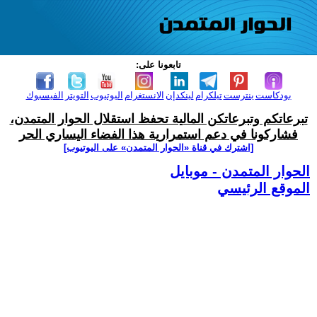
تابعونا على:
بودكاست
بنترست
تيلكرام
لينكدإن
الانستغرام
اليوتيوب
التويتر
الفيسبوك
تبرعاتكم وتبرعاتكن المالية تحفظ استقلال الحوار المتمدن،
فشاركونا في دعم استمرارية هذا الفضاء اليساري الحر
[اشترك في قناة ‫«الحوار المتمدن» على اليوتيوب]
الحوار المتمدن - موبايل
الموقع الرئيسي