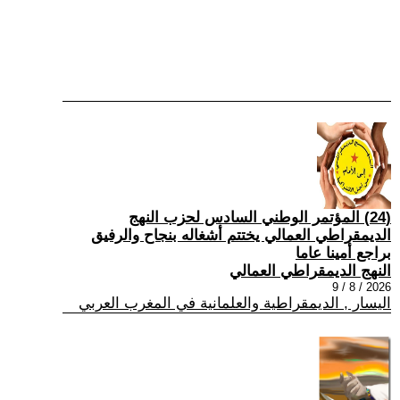
(24) المؤتمر الوطني السادس لحزب النهج
الديمقراطي العمالي يختتم أشغاله بنجاح والرفيق
براجع أمينا عاما
النهج الديمقراطي العمالي
2026 / 8 / 9
اليسار , الديمقراطية والعلمانية في المغرب العربي