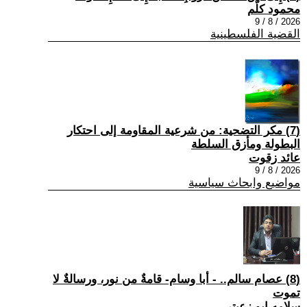
محمود كلّم
2026 / 8 / 9
القضية الفلسطينية
(7) مكر التضحية: من شرعية المقاومة إلى احتكار
البطولة ومأزق السلطة
عائد زقوت
2026 / 8 / 9
مواضيع وابحاث سياسية
(8) عصام سالم.. - أبا وسام- قامةٌ من نور، ورسالةٌ لا
تموت
سلامه ابو زعيتر