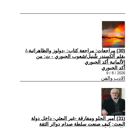
(30) مراجعات: مراجعة كتاب: -دولوز والظاهراتية-/
بقلم ألكسندر شْنيل/شعوب الجبوري - ت: من
الألمانية أكد الجبوري
أكد الجبوري
2026 / 8 / 9
الادب والفن
(31) أمير الحلو ومفارقة -غير البعثي- داخل دولة
البعث: كيف صنعت سلطة صدام دوائر الثقة