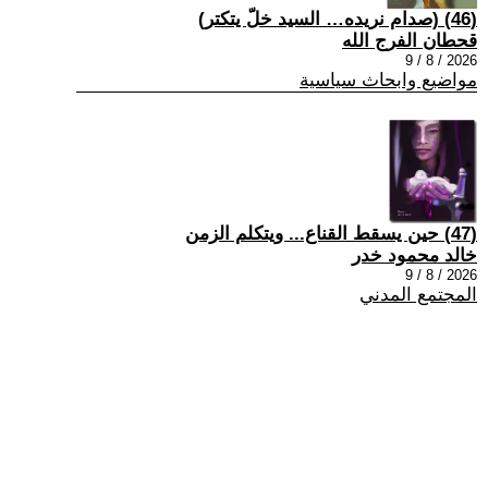
(46) (صدام نريده… السيد خلّ يتكتر)
قحطان الفرج الله
2026 / 8 / 9
مواضيع وابحاث سياسية
(47) حين يسقط القناع... ويتكلم الزمن
خالد محمود خدر
2026 / 8 / 9
المجتمع المدني