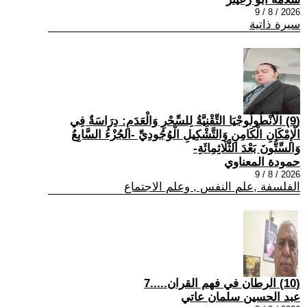
2026 / 8 / 9
سيرة ذاتية
(9) الْأَنْطُولُوجْيَا التِّقْنِيَّةُ لِلسِّحْرِ وَالْعَدَمِ: دِرَاسَةٌ فِي
الْإِمْكَانِ الْكَامِنِ وَالتَّشْكِيلِ الْوُجُودِيِّ -الجُزْءُ السَّابِعُ
وَالسِّتُّونَ بَعْدَ الثَّلَاثِمِائَةِ-
حمودة المعناوي
2026 / 8 / 9
الفلسفة ,علم النفس , وعلم الاجتماع
(10) الرطان في فهم القران.....7
عبد الحسين سلمان عاتي