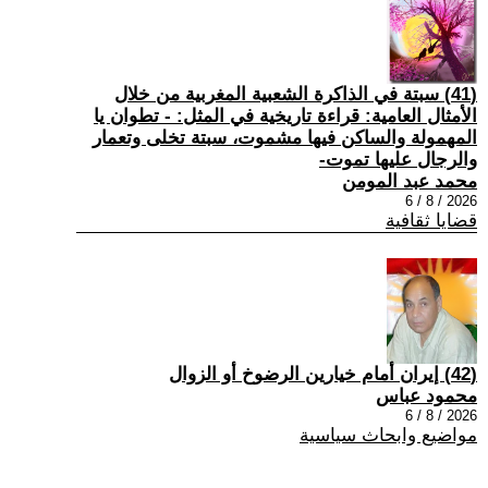
(41) سبتة في الذاكرة الشعبية المغربية من خلال
الأمثال العامية: قراءة تاريخية في المثل: - تطوان يا
المهمولة والساكن فيها مشموت، سبتة تخلى وتعمار
والرجال عليها تموت-
محمد عبد المومن
2026 / 8 / 6
قضايا ثقافية
(42) إيران أمام خيارين الرضوخ أو الزوال
محمود عباس
2026 / 8 / 6
مواضيع وابحاث سياسية