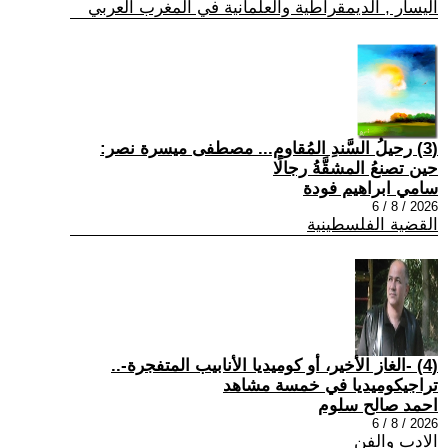
اليسار , الديمقراطية والعلمانية في المغرب العربي
(3) رحيلُ السَّندِ المُقاوم... مصطفى ميسرة نصر:
حين تصنعُ المشقَّةُ رجالًا
سامي ابراهيم فودة
2026 / 8 / 6
القضية الفلسطينية
(4) -الغاز الأخير، أو كوميديا الأنابيب المتفجرة-..
تراجيكوميديا في خمسة مشاهد
احمد صالح سلوم
2026 / 8 / 6
الادب والفن