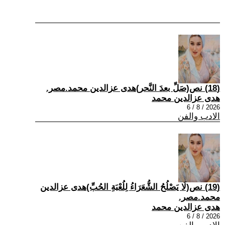
(18) نص(صَلِّ بعدَ النَّحر)هدى عزالدين محمد.مصر.
هدى عزالدين محمد
2026 / 8 / 6
الادب والفن
(19) نص(لَا يَصْلُحُ الشُّعَرَاءُ لِلُعْبَةِ الحُبِّ)هدى عزالدين
محمد.مصر.
هدى عزالدين محمد
2026 / 8 / 6