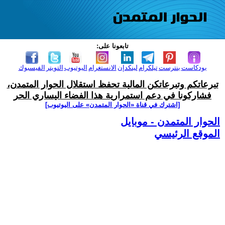
تابعونا على:
بودكاست
بنترست
تيلكرام
لينكدإن
الانستغرام
اليوتيوب
التويتر
الفيسبوك
تبرعاتكم وتبرعاتكن المالية تحفظ استقلال الحوار المتمدن،
فشاركونا في دعم استمرارية هذا الفضاء اليساري الحر
[اشترك في قناة ‫«الحوار المتمدن» على اليوتيوب]
الحوار المتمدن - موبايل
الموقع الرئيسي