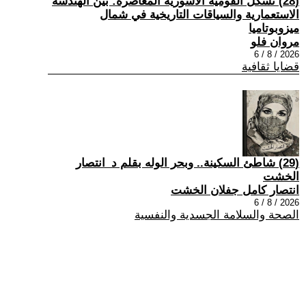
(28) تشكُّل القومية الآشورية المعاصرة: بين الهندسة
الاستعمارية والسياقات التاريخية في شمال
ميزوبوتاميا
مروان فلو
2026 / 8 / 6
قضايا ثقافية
(29) شاطئ السكينة.. وبحر الوله بقلم د_انتصار
الخشت
انتصار كامل جفلان الخشت
2026 / 8 / 6
الصحة والسلامة الجسدية والنفسية