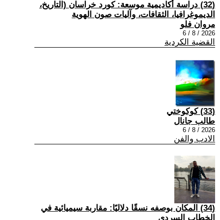
(32) دراسة أكاديمية موسعة: كورد خراسان (التاريخ،
الديموغرافيا، الثقافات، وآليات صون الهوية
مروان فلو
2026 / 8 / 6
القضية الكردية
(33) كوكوختي
طالب جانال
2026 / 8 / 6
الادب والفن
(34) المكان بوصفه نسقًا دلاليًا: مقاربة سيميائية في
الخطاب السردي