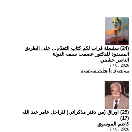
(24) سلسلة قرات لكم كتاب التقدّم… على الطريق
المسدود للدكتور عصمت سيف الدولة
الناصر خشيني
2026 / 8 / 7
مواضيع وابحاث سياسية
(25) اوراق (من دفتر مذكراتي) للراحل عامر عبد الله
(17)
كاظم الموسوي
2026 / 8 / 7