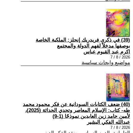
(39) في ذكرى فريدريك إنجلز: الملكية الخاصة
بوصفها مدخلاً لفهم الدولة والمجتمع
اكرم عبد القيوم عباس
2026 / 8 / 7
مواضيع وابحاث سياسية
(40) ضعف الكتابات السودانية عن فكر محمود محمد
طه- كتاب: الإسلام المعاصر وتحدي الحداثة (2025)،
لأمين حامد زين العابدين نموذجًا (1-9)
عبدالله الفكي البشير
2026 / 8 / 7
العلمانية، الدين السياسي ونقد الفكر الديني