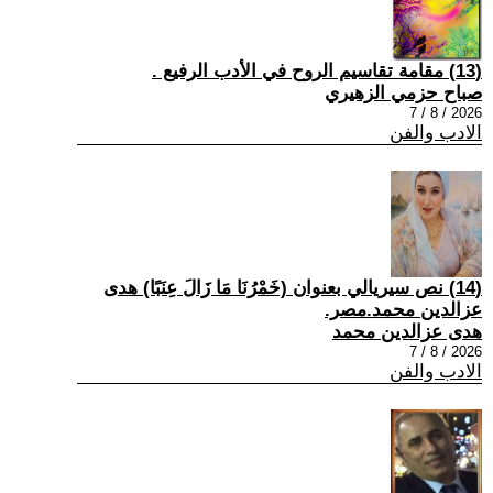
(13) مقامة تقاسيم الروح في الأدب الرفيع .
صباح حزمي الزهيري
2026 / 8 / 7
الادب والفن
(14) نص سيريالي بعنوان (خَمْرُنَا مَا زَالَ عِنَبًا) هدى
عزالدين محمد.مصر.
هدى عزالدين محمد
2026 / 8 / 7
الادب والفن