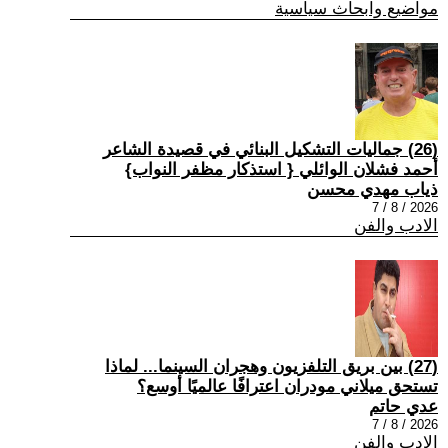
مواضيع وابحاث سياسية
(26) جماليات التشكيل البنائي في قصيدة الشاعر
أحمد فشلان الوائلي { استذكار مظفر النواب}
ذياب مهدي محسن
2026 / 8 / 7
الادب والفن
(27) بين بريق التلفزيون وهجران السينما... لماذا
تستحق ميلاني مودران اعترافًا عالميًا أوسع؟
عدي حاتم
2026 / 8 / 7
الادب والفن