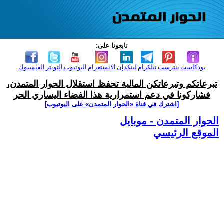
تابعونا على:
بودكاست
بنترست
تيلكرام
لينكدإن
الانستغرام
اليوتيوب
التويتر
الفيسبوك
تبرعاتكم وتبرعاتكن المالية تحفظ استقلال الحوار المتمدن،
فشاركونا في دعم استمرارية هذا الفضاء اليساري الحر
[اشترك في قناة ‫«الحوار المتمدن» على اليوتيوب]
الحوار المتمدن - موبايل
الموقع الرئيسي