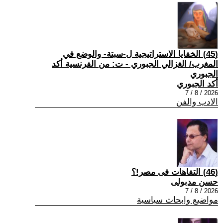
(45) الخفايا الاستراتيجية ل-سبتة- والوضع في
المغرب/ الغزالي الجبوري - ت: من الفرنسية أكد
الجبوري
أكد الجبوري
2026 / 8 / 7
الادب والفن
(46) التفاهات فى مصر!؟
حسن مدبولى
2026 / 8 / 7
مواضيع وابحاث سياسية