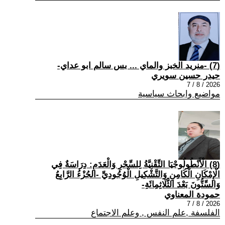
(7) -منريد الخبز والماي ... بس سالم ابو عداي-
حيدر حسين سويري
2026 / 8 / 7
مواضيع وابحاث سياسية
(8) الْأَنْطُولُوجْيَا التِّقْنِيَّةُ لِلسِّحْرِ وَالْعَدَمِ: دِرَاسَةٌ فِي
الْإِمْكَانِ الْكَامِنِ وَالتَّشْكِيلِ الْوُجُودِيِّ -الجُزْءُ الرَّابِعُ
وَالسِّتُّونَ بَعْدَ الثَّلَاثِمِائَةِ-
حمودة المعناوي
2026 / 8 / 7
الفلسفة ,علم النفس , وعلم الاجتماع