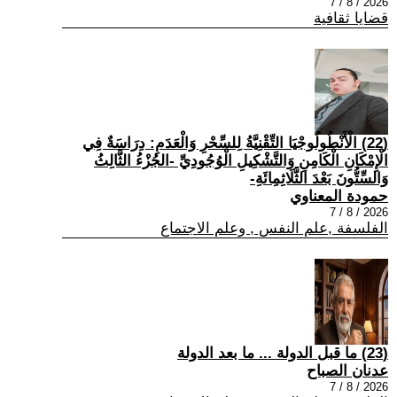
2026 / 8 / 7
قضايا ثقافية
(22) الْأَنْطُولُوجْيَا التِّقْنِيَّةُ لِلسِّحْرِ وَالْعَدَمِ: دِرَاسَةٌ فِي
الْإِمْكَانِ الْكَامِنِ وَالتَّشْكِيلِ الْوُجُودِيِّ -الجُزْءُ الثَّالِثُ
وَالسِّتُّونَ بَعْدَ الثَّلَاثِمِائَةِ-
حمودة المعناوي
2026 / 8 / 7
الفلسفة ,علم النفس , وعلم الاجتماع
(23) ما قبل الدولة ... ما بعد الدولة
عدنان الصباح
2026 / 8 / 7