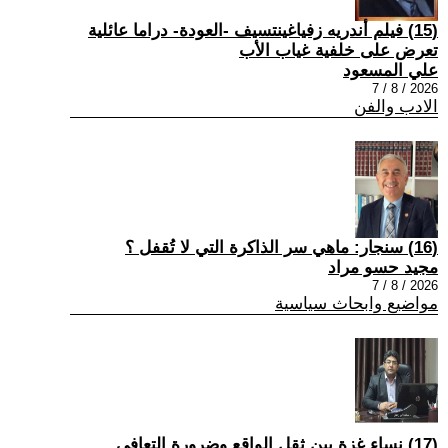
(15) فيلم أندريه زفياغينتسيف -العودة- دراما عائلية
تعرض على خلفية غياب الأب
علي المسعود
2026 / 8 / 7
الادب والفن
(16) سنجار: ماهي سر الذاكرة التي لا تُقفل ؟
مجيد حسو مراد
2026 / 8 / 7
مواضيع وابحاث سياسية
(17) نساء غزة بين ثقل الواقع وضرورة التعافي