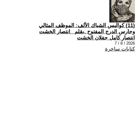
(11) كواليس الشباك الألف: الموظف المثالي
وحارس الدرج المفتوح .بقلم _انتصار الخشت
انتصار كامل جفلان الخشت
2026 / 8 / 7
كتابات ساخرة