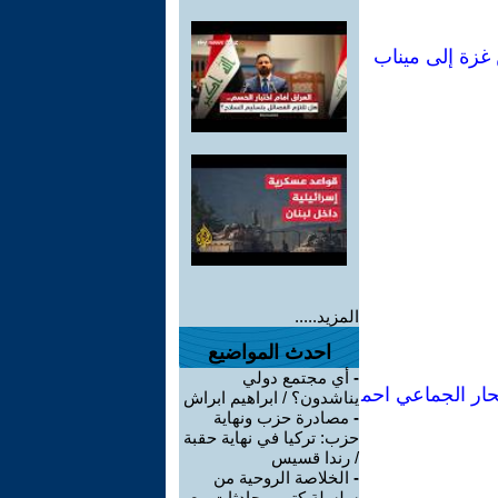
 غزة إلى ميناب
المزيد.....
احدث المواضيع
-
أي مجتمع دولي
تحار الجماعي احم
يناشدون؟ / ابراهيم ابراش
-
مصادرة حزب ونهاية
حزب: تركيا في نهاية حقبة
/ رندا قسيس
-
الخلاصة الروحية من
سلسلة كتب محادثات مع