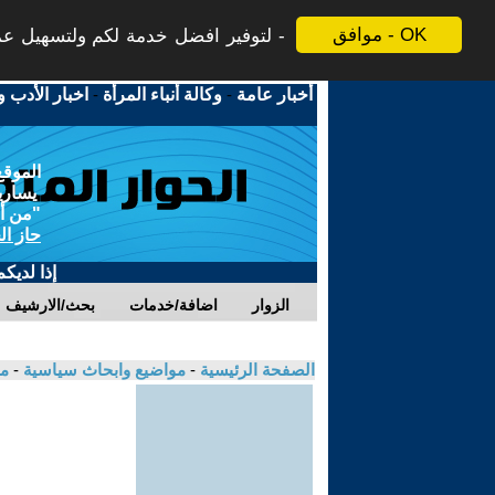
موافق - OK
لتوفير افضل خدمة لكم ولتسهيل عملي
أخبار عامة
-
وكالة أنباء المرأة
-
اخبار الأدب و
الموقع
يسارية
"من أج
حاز ال
إذا لديك
الزوار
اضافة/خدمات
بحث/الارشيف
الصفحة الرئيسية
-
مواضيع وابحاث سياسية
-
مك