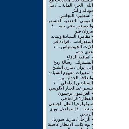
الله | الجزء المائة ... / نيل
دونالد والش
-
أسطورة التجانس
القومي: التعددية الفلسفية
والدستورية في بنية ... /
مروان فلو
-
مقامرة السيادة وتبديد
المقدرات..... قراءة في
الإرث الجيوسياس ... /
عدي حاتم
-
اتفاقية الدفاع
المشترك... رسالة ردع
إلى إيران / مازن الشيخ
-
متغيرات مفهوم السيادة
والعلاقة الجدلية بين
السيادتين الداخلي ... /
تيسير عبدالجبار الآلوسي
-
العراقيون يرجمون
القطار؟ قراءة في
سيكولوجيا الظل الجمعي
بمنظ ... / إسماعيل نوري
الربيعي
-
الراحل / مارينا سوريال
-
يوم كانت الامطار غاضبة