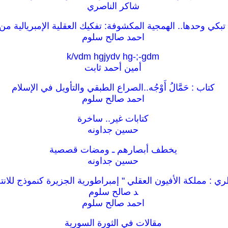
شاكر الناصري
 تبكي وحدها.. الهمجية المكشوفة: تفكيك العقلية الإمبريالية من
احمد صالح سلوم
k/vdm hgjydv hg-;-gdm
أمين أحمد ثابت
كتاب : حَمَّالُ أَوْجُه..الصراع الطبقي والتأويل في الإسلام
احمد صالح سلوم
كتابات غير.. ساخرة
حسين جداونه
يخطف أبصارهم ـ ومضات قصصية
حسين جداونه
ري : مملكة الأفيون العقلي " إمبراطورية الجزيرة كنموذج للان
د صالح سلوم
احمد صالح سلوم
مقالات في الثورة السورية