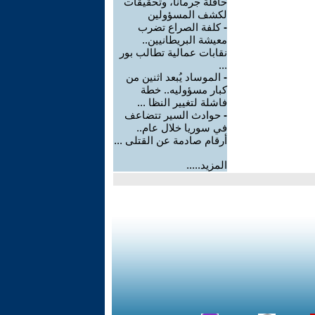
حافلة جرمانا، وتحقيقات
لكشف المسؤولين
-
كلفة الصراع تضرب
معيشة البريطانيين..
نقابات عمالية تطالب بور
...
-
الموساد يُبعد اثنين من
كبار مسؤوليه.. خطة
فاشلة لتغيير النظا ...
-
حوادث السير تتضاعف
في سوريا خلال عام..
أرقام صادمة عن القتلى ...
المزيد.....