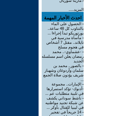
/ مارينا سوريال
المزيد.....
احدث الأخبار المهمة
-
الحصول على الماء
بالتناوب كل 48 ساعة..
بورتوريكو تبدأ إجراءا ...
-
مأساة مدرسية في
تايلاند.. مقتل 7 أشخاص
في هجوم مسلح
-
-عشماوي-.. محمد
رمضان يعلن اسم مسلسله
الجديد
-
بالصور.. محمد بن
سلمان وأردوغان وشهباز
شريف يؤدون صلاة الجمع
...
-
الإمارات.. مجموعة
-أدنوك- تؤكد استمرارها
في تلبية متطلبات عم ...
-
ناشط سوداني يكشف
عن شبكة تجنيد مواطنيه
في ليبيا للقتال بأوكر ...
-
14 جريحاً في تفجير