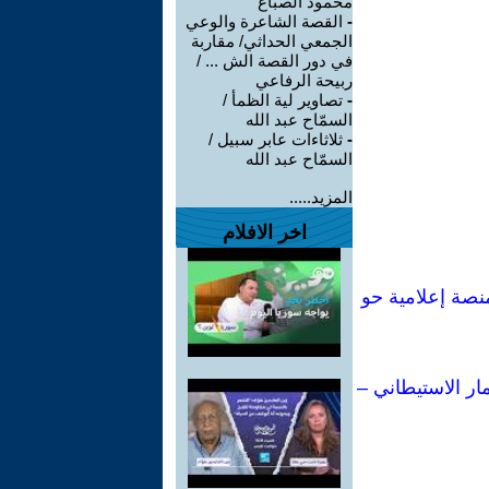
محمود الصباغ
-
القصة الشاعرة والوعي
الجمعي الحداثي/ مقاربة
في دور القصة الش ... /
ربيحة الرفاعي
-
تصاوير لية الظمأ /
السمّاح عبد الله
-
ثلاثاءات عابر سبيل /
السمّاح عبد الله
المزيد.....
اخر الافلام
ي لكتاباتي: من إحدى أبرز مفكرات اليسار الإيطالي إلى أكثر من 80 منصة إعلامية حو
ار الاستيطاني –