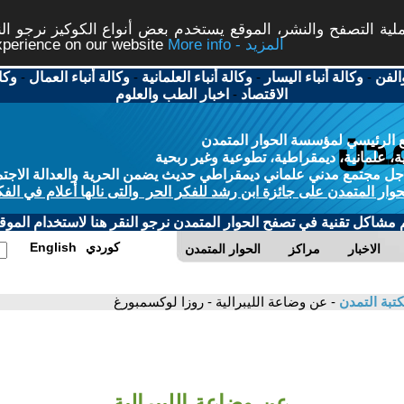
ة التصفح والنشر، الموقع يستخدم بعض أنواع الكوكيز نرجو النق
More info - المزيد
experience on our website
الفن
-
وكالة أنباء اليسار
-
وكالة أنباء العلمانية
-
وكالة أنباء العمال
-
وكا
الاقتصاد
-
اخبار الطب والعلوم
 الرئيسي لمؤسسة الحوار المتمدن
، علمانية، ديمقراطية، تطوعية وغير ربحية
ل مجتمع مدني علماني ديمقراطي حديث يضمن الحرية والعدالة الاجتم
حوار المتمدن على جائزة ابن رشد للفكر الحر والتى نالها أعلام في الفك
م مشاكل تقنية في تصفح الحوار المتمدن نرجو النقر هنا لاستخدام الموقع
كوردي
English
الاخبار
مراكز
الحوار المتمدن
تبة التمدن
- عن وضاعة الليبرالية - روزا لوكسمبورغ
عن وضاعة الليبرالية