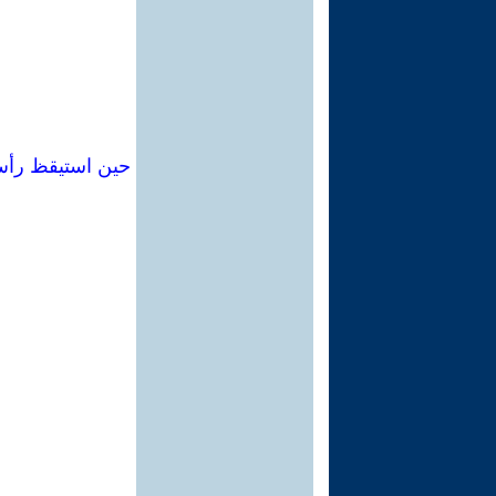
حين استيقظ رأس 