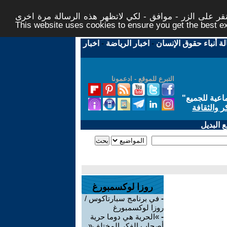
ر على الزر - موافق - لكي لاتظهر هذه الرسالة مرة اخرى -
This website uses cookies to ensure you get the best 
لة أنباء حقوق الإنسان
-
اخبار الرياضة
-
اخبار
التبرع للموقع - ادعمونا
اعية للجميع
"
ر والثقافة
 البديل
روزا لوكسمبورغ
-
في برنامج سبارتاكوس /
روزا لوكسمبورغ
-
»الحرية هي دوما حرية
أصحاب الفكر المختلف«