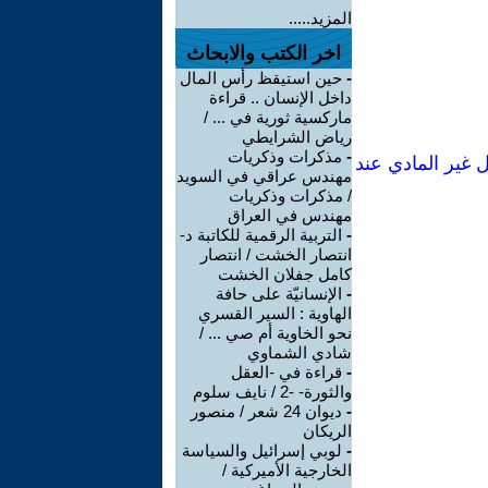
المزيد.....
اخر الكتب والابحاث
-
حين استيقظ رأس المال
داخل الإنسان .. قراءة
ماركسية ثورية في ... /
رياض الشرايطي
-
مذكرات وذكريات
 غير المادي عند
مهندس عراقي في السويد
/ مذكرات وذكريات
مهندس في العراق
-
التربية الرقمية للكاتبة د-
انتصار الخشت / انتصار
كامل جفلان الخشت
-
الإنسانيّة على حافة
الهاوية : السير القسري
نحو الخاوية أم صي ... /
شادي الشماوي
-
قراءة في -العقل
والثورة- -2 / نايف سلوم
-
ديوان 24 شعر / منصور
الريكان
-
لوبي إسرائيل والسياسة
الخارجية الأميركية /