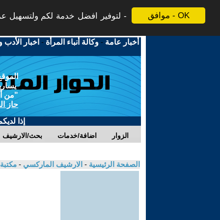
موافق - OK
لتوفير افضل خدمة لكم ولتسهيل عملي
أخبار عامة
-
وكالة أنباء المرأة
-
اخبار الأدب و
الموقع
يسارية
"من أج
حاز ال
إذا لديك
الزوار
اضافة/خدمات
بحث/الارشيف
الصفحة الرئيسية
-
الارشيف الماركسي
-
مكتبة