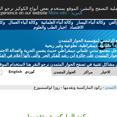
ة التصفح والنشر، الموقع يستخدم بعض أنواع الكوكيز نرجو النق
More info - المزيد
experience on our website
الفن
-
وكالة أنباء اليسار
-
وكالة أنباء العلمانية
-
وكالة أنباء العمال
-
وكا
الاقتصاد
-
اخبار الطب والعلوم
 الرئيسي لمؤسسة الحوار المتمدن
، علمانية، ديمقراطية، تطوعية وغير ربحية
ل مجتمع مدني علماني ديمقراطي حديث يضمن الحرية والعدالة الاجتم
حوار المتمدن على جائزة ابن رشد للفكر الحر والتى نالها أعلام في الفك
م مشاكل تقنية في تصفح الحوار المتمدن نرجو النقر هنا لاستخدام الموقع
كوردي
English
الاخبار
مراكز
الحوار المتمدن
 التمدن
- ركود الماركسية وتقدمها - روزا لوكسمبورغ
ركود الماركسية وتقدمها