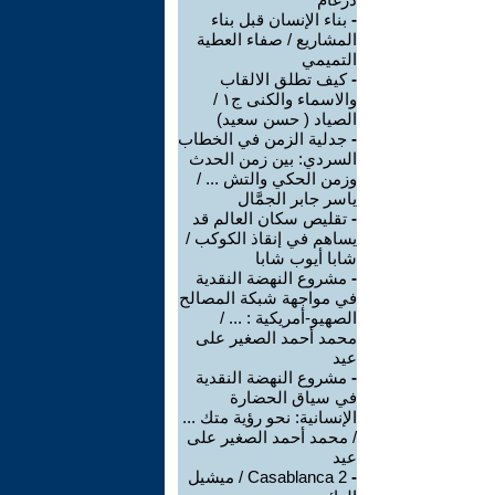
-
بناء الإنسان قبل بناء
المشاريع / صفاء العطية
التميمي
-
كيف تطلق الالقاب
والاسماء والكنى ج١ /
الصياد ‏( حسن سعيد‏)
-
جدلية الزمن في الخطاب
السردي: بين زمن الحدث
وزمن الحكي والتش ... /
ياسر جابر الجمَّال
-
تقليص سكان العالم قد
يساهم في إنقاذ الكوكب /
شابا أيوب شابا
-
مشروع النهضة النقدية
في مواجهة شبكة المصالح
الصهيو-أمريكية : ... /
محمد أحمد الصغير على
عيد
-
مشروع النهضة النقدية
في سياق الحضارة
الإنسانية: نحو رؤية متك ...
/ محمد أحمد الصغير على
عيد
-
Casablanca 2 / ميشيل