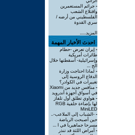
الرائي
-
جرائم المستعمرين
واقتلاع الشعب
الفلسطيني من أرضه /
سري القدوة
المزيد.....
احدث الأخبار المهمة
-
إيران تعرض -حطام
طائرات أمريكية
وإسرائيلية- أسقطتها خلال
الح ...
-
لماذا احتاجت وزارة
الدفاع الروسية إلى
تغييرات في الكوادر؟
-
منافس جديد من Xiaomi
في أسواق أجهزة أندرويد
-
هواوي تطلق أول تلفاز
لها بإضاءة خلفية RGB
MiniLED
-
-الشباب إلى الملاعب-..
حين أصبحت الرياضة
مسرحا جماهيريا في ا ...
-
أمراض اللثة قد تنذر