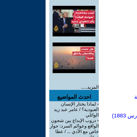
المزيد.....
ة
احدث المواضيع
-
لماذا يختار الإنسان
العبودية؟ / عامر عبد زيد
الوائلي
-
دروب الإبداع بين شجون
الواقع وعوالم السرد: حوار
خاص مع الأدي ... / عطا
درغام