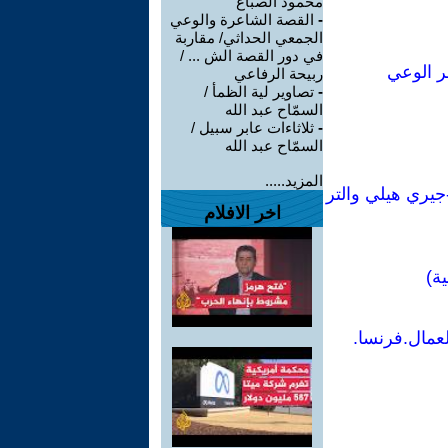
محمود الصباغ
-
القصة الشاعرة والوعي
الجمعي الحداثي/ مقاربة
في دور القصة الش ... /
ر الوعي
ربيحة الرفاعي
-
تصاوير لية الظمأ /
السمّاح عبد الله
-
ثلاثاءات عابر سبيل /
السمّاح عبد الله
المزيد.....
جيري هيلي والتر
اخر الافلام
ة)
عمال.فرنسا.