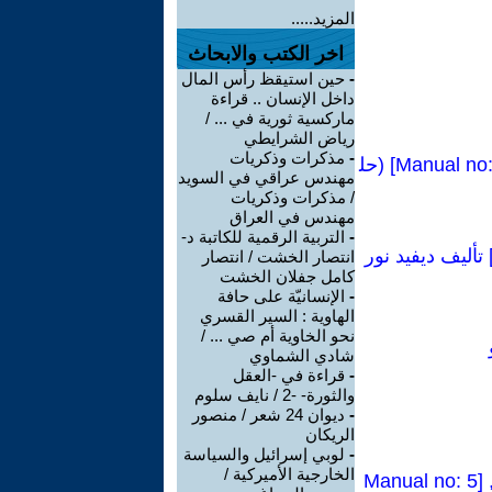
المزيد.....
اخر الكتب والابحاث
-
حين استيقظ رأس المال
داخل الإنسان .. قراءة
ماركسية ثورية في ... /
رياض الشرايطي
-
مذكرات وذكريات
كراسات شيوعية:مشاكل الحزب العالمي للثورة وإعادة بناء الأممية الرابعة [Manual no: 65] (حل
مهندس عراقي في السويد
/ مذكرات وذكريات
مهندس في العراق
-
التربية الرقمية للكاتبة د-
 محاضرة(نحوإعادة النظرفي مكانةتروتسكي في تاريخ القرن العشرين) [1] تأليف ديفيد نور
انتصار الخشت / انتصار
كامل جفلان الخشت
-
الإنسانيّة على حافة
الهاوية : السير القسري
نحو الخاوية أم صي ... /
شادي الشماوي
-
قراءة في -العقل
والثورة- -2 / نايف سلوم
-
ديوان 24 شعر / منصور
الريكان
-
لوبي إسرائيل والسياسة
الخارجية الأميركية /
كراسات شيوعية(الأممية الرابعة والموقف من الحرب ) ليون تروتسكي(1934), [Manual no: 5