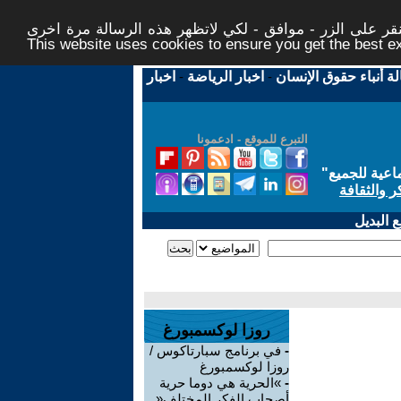
ر على الزر - موافق - لكي لاتظهر هذه الرسالة مرة اخرى -
This website uses cookies to ensure you get the best 
لة أنباء حقوق الإنسان
-
اخبار الرياضة
-
اخبار
التبرع للموقع - ادعمونا
اعية للجميع
"
ر والثقافة
 البديل
روزا لوكسمبورغ
-
في برنامج سبارتاكوس /
روزا لوكسمبورغ
-
»الحرية هي دوما حرية
أصحاب الفكر المختلف«