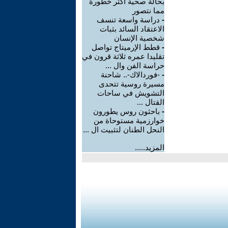
بحالة صحية أكثر خطورة
مما نتصور
-
دراسة واسعة تنسف
الاعتقاد السائد بثبات
شخصية الإنسان
-
قطط الإرميتاج تواصل
تقليدا عمره ثلاثة قرون في
حراسة الفن وال ...
-
-فوردالاك-.. شاحنة
مسيرة روسية تتحدى
التشويش في ساحات
القتال ...
-
باحثون روس يطورون
خوارزمية مستوحاة من
النحل الطنان لتثبيت ال ...
المزيد.....