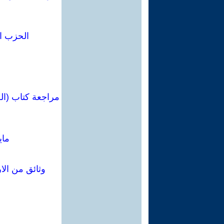
الحزب ا
مراجعة كتاب (ال
ماي
وثائق من الا