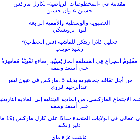
مقدمة في -المخطوطات الرياضية- لكارل ماركس
حسين علوان حسين
العصبوية والوسطية والأممية الرابعة
ليون تروتسكي
تحليل كلارا زيتكن للفاشية (نص الخطاب)*
رشيد غويلب
مَفْهُومُ الصِراعِ فِي الفسلفة المارْكِسِيَّةِ: إِضاءَةِ نَقْدِيَّةٌ مُعاصِرَةٌ
علي أسعد وطفة
من أجل ثقافة جماهيرية بديلة 5 :ماركس في عيون لينين
عبدالرحيم قروي
لم الاجتماع الماركسي: من المادية الجدلية إلى المادية التاريخي
علي أسعد وطفة
 عمالي في الولايات المتحدة حدادًا على كارل ماركس (19 مارس 1883)
دلير زنكنة
عاشت غرّة ماي