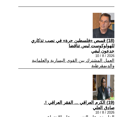
(18) قميص «فلسطين حرة» في نصب تذكاري
للهولوكوست ليس تناقضا
جدعون ليفي
2026 / 8 / 10
العمل المشترك بين القوى اليسارية والعلمانية
والديمقرطية
(19) الكرم العراقي ... الفقر العراقي !.
صادق العلي
2026 / 8 / 10