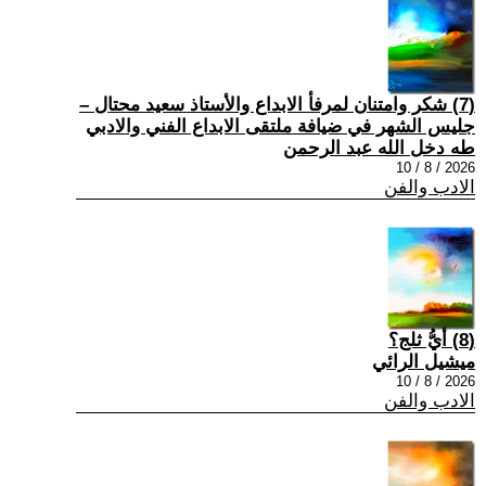
(7) شكر وامتنان لمرفأ الابداع والأستاذ سعيد محتال –
جليس الشهر في ضيافة ملتقى الابداع الفني والادبي
طه دخل الله عبد الرحمن
2026 / 8 / 10
الادب والفن
(8) أيُّ ثلج؟
ميشيل الرائي
2026 / 8 / 10
الادب والفن