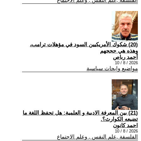
الفلسفة ,علم النفس , وعلم الاجتماع
(20) شكوك الأمريكيين السود في مؤهلات ترامب،
وهذه هي حججهم
أحمد رباص
2026 / 8 / 10
مواضيع وابحاث سياسية
(21) بين المعرفة الادبية و العلمية: هل تحفظ اللغة ما
تضيعه الكوارث؟.
احمد كانون
2026 / 8 / 10
الفلسفة ,علم النفس , وعلم الاجتماع