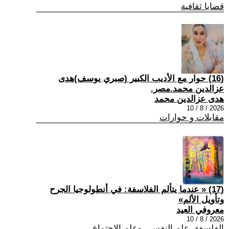
قضايا ثقافية
(16) حوار مع الأديب الكبير (صبري يوسف)هدى
عزالدين محمد.مصر.
هدى عزالدين محمد
2026 / 8 / 10
مقابلات و حوارات
(17) « عندما يتألم الفلاسفة: في أنطولوجيا الجرح
وتأويل الألم»
معروفي العيد
2026 / 8 / 10
الفلسفة ,علم النفس , وعلم الاجتماع