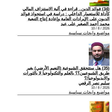
(34) فوائد الدين.. قراءة في آلية الاستنزاف المالي
كأداة للاستعمار الداخلي : دراسة في استحواذ فوائد
الديون على الإيرادات العامة وإعادة إنتاج التبعية
محمد أحمد الصغير على عيد
2026 / 8 / 10
مواضيع وابحاث سياسية
(35) هل ستتحقق الشيوعية (النعيم الأرضي) بغير
طريق الشيوعيين؟؟ بالعلم والتكنولوجيا لا بالثورات
والايديولوجيا!؟
سليم نصر الرقعي
2026 / 8 / 10
مواضيع وابحاث سياسية