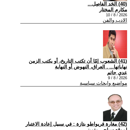
(40) الحَد الفاصِل...
مكارم المختار
2026 / 8 / 10
الادب والفن
(41) الشعوب إمّا أن تكتب التاريخ، أو يكتب الزمن
نهاياتها... . العراق، النهوض أو النهاية
عدي حاتم
2026 / 8 / 9
مواضيع وابحاث سياسية
(42) مغارة فريواطو بتازة : في سبيل إعادة الاعتبار
لموقع سياحي متميز .