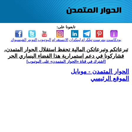
تابعونا على:
بودكاست
بنترست
تيلكرام
لينكدإن
الانستغرام
اليوتيوب
التويتر
الفيسبوك
تبرعاتكم وتبرعاتكن المالية تحفظ استقلال الحوار المتمدن،
فشاركونا في دعم استمرارية هذا الفضاء اليساري الحر
[اشترك في قناة ‫«الحوار المتمدن» على اليوتيوب]
الحوار المتمدن - موبايل
الموقع الرئيسي