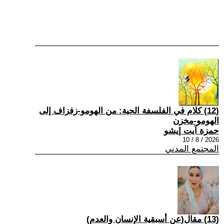
(12) كلام في الفلسفة الحية: من الهومو-زفزاف إلى
الهومو-مخزن
حمزة آيت إيشو
2026 / 8 / 10
المجتمع المدني
(13) مقال(عن أسبقية الإنسان والعدم)