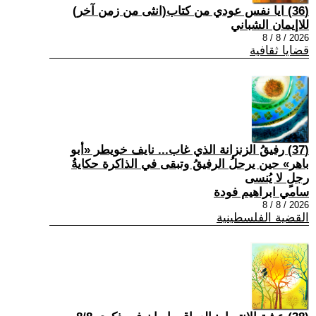
(36) ايا نفس عودي من كتاب(انثى من زمن آخر)
للاإيمان الشباني
2026 / 8 / 8
قضايا ثقافية
(37) رفيقُ الزنزانة الذي غاب... نايف خويطر «أبو
باهر» حين يرحلُ الرفيقُ وتبقى في الذاكرة حكايةُ
رجلٍ لا يُنسى
سامي ابراهيم فودة
2026 / 8 / 8
القضية الفلسطينية