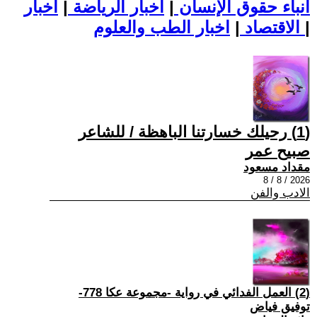
أنباء حقوق الإنسان
|
اخبار الرياضة
|
اخبار
|
اخبار الطب والعلوم
الاقتصاد
|
(1) رحيلك خسارتنا الباهظة / للشاعر
صبيح عمر
مقداد مسعود
2026 / 8 / 8
الادب والفن
(2) العمل الفدائي في رواية -مجموعة عكا 778-
توفيق فياض