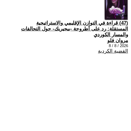
(47) قراءة في التوازن الإقليمي والاستراتيجية
المستقلة: رد على أطروحة -بيجيريك- حول التحالفات
والمسار الكوردي
مروان فلو
2026 / 8 / 8
القضية الكردية