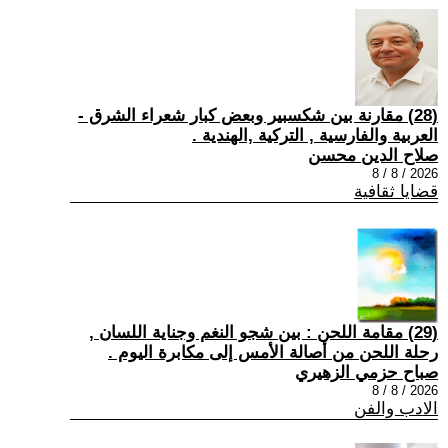
(28) مقارنة بين شكسبير وبعض كبار شعراء الشرق -
العربية والفارسية , التركية ,الهندية .
صلاح الدين محسن
2026 / 8 / 8
قضايا ثقافية
(29) مقامة اللحن : بين شجو النغم وجناية اللسان ,
رحلة اللحن من أصالة الأمس إلى مكابرة اليوم .
صباح حزمي الزهيري
2026 / 8 / 8
الادب والفن