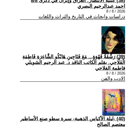
(38) عبثية الانتصار: العراق وإيران في ذكرى 8/8
احمد عبدالرحيم البصري
2026 / 8 / 8
دراسات وابحاث في التاريخ والتراث واللغات
(39) رَشْفَةُ قَهْوَةٍ... مَعَ فَنَاجِينِ هَايْكُو الشَّاعِرَةِ فَاطِمَةِ
الْفَلَّاحِي. بقلم الكاتب الناقد د. عبد الرحيم الشويلي
فاطمة الفلاحي
2026 / 8 / 8
الادب والفن
(40) -ليلة الأكياس الذهبية- سيرة سطو صنع الأساطير
معتصم الصالح