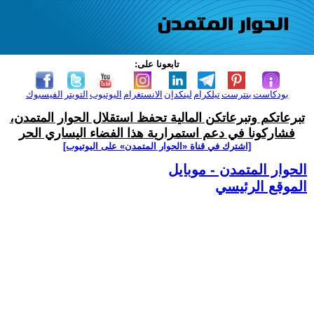
تابعونا على:
بودكاست
بنترست
تيلكرام
لينكدإن
الانستغرام
اليوتيوب
التويتر
الفيسبوك
تبرعاتكم وتبرعاتكن المالية تحفظ استقلال الحوار المتمدن،
فشاركونا في دعم استمرارية هذا الفضاء اليساري الحر
[اشترك في قناة ‫«الحوار المتمدن» على اليوتيوب]
الحوار المتمدن - موبايل
الموقع الرئيسي