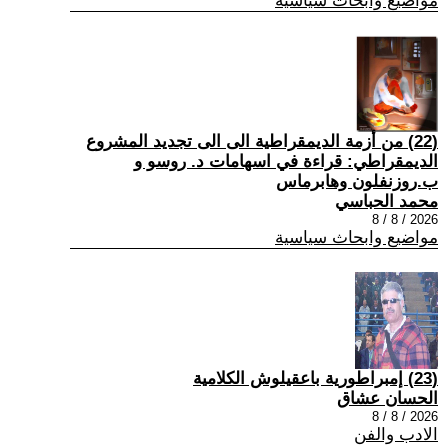
مواضيع وابحاث سياسية
(22) من أزمة الديمقراطية الى الى تجديد المشروع
الديمقراطي: قراءة في اسهامات د. روسو و
ب.روزنفلون وهابرماس
محمد الحباسي
2026 / 8 / 8
مواضيع وابحاث سياسية
(23) إمبراطورية باعقيلوش الكلامية
الحسان عشاق
2026 / 8 / 8
الادب والفن