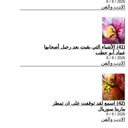
2026 / 8 / 8
الادب والفن
(41) الأشياء التي بقيت بعد رحيل أصحابها
عماد أبو حطب
2026 / 8 / 8
الادب والفن
(42) اسمع لقد توقفت على ان تمطر
مارينا سوريال
2026 / 8 / 8
الادب والفن