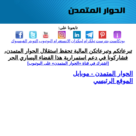
تابعونا على:
بودكاست
بنترست
تيلكرام
لينكدإن
الانستغرام
اليوتيوب
التويتر
الفيسبوك
تبرعاتكم وتبرعاتكن المالية تحفظ استقلال الحوار المتمدن،
فشاركونا في دعم استمرارية هذا الفضاء اليساري الحر
[اشترك في قناة ‫«الحوار المتمدن» على اليوتيوب]
الحوار المتمدن - موبايل
الموقع الرئيسي