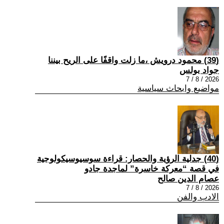
(39) محمود درويش ،ما زلت واقفًا على الريح بيننا
جواد بولس
2026 / 8 / 7
مواضيع وابحاث سياسية
(40) جدلية الرؤية والحصار: قراءة سوسيوسيكولوجية
في قصة “معركة خاسرة” لماجدة جادو
عصام الدين صالح
2026 / 8 / 7
الادب والفن