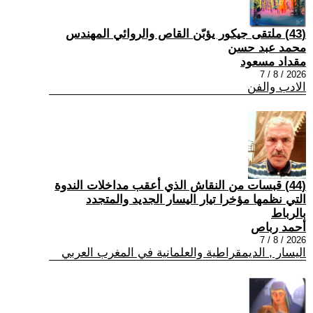
(43) ملتقى جيكور يؤبّن القاص والروائي المهندس
محمد عبد حسن
مقداد مسعود
2026 / 8 / 7
الادب والفن
(44) قبسات من النقاش الذي أعقب مداخلات الندوة
التي نظمها مؤخرا تيار اليسار الجديد والمتجدد
بالرباط
أحمد رباص
2026 / 8 / 7
اليسار , الديمقراطية والعلمانية في المغرب العربي