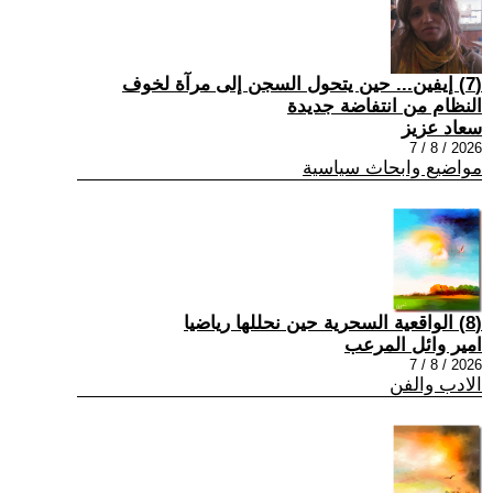
(7) إيفين... حين يتحول السجن إلى مرآة لخوف
النظام من انتفاضة جديدة
سعاد عزيز
2026 / 8 / 7
مواضيع وابحاث سياسية
(8) الواقعية السحرية حين نحللها رياضيا
امير وائل المرعب
2026 / 8 / 7
الادب والفن