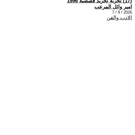
(17) تجربة تجريد قصصية 1996
امير وائل المرعب
2026 / 8 / 7
الادب والفن