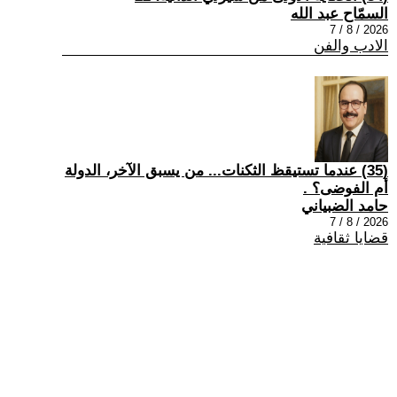
السمّاح عبد الله
2026 / 8 / 7
الادب والفن
(35) عندما تستيقظ الثكنات... من يسبق الآخر، الدولة
أم الفوضى؟ .
حامد الضبياني
2026 / 8 / 7
قضايا ثقافية