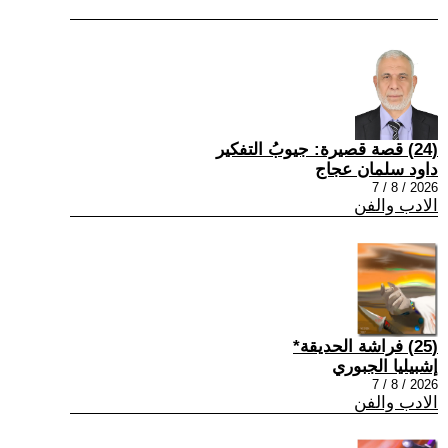
(24) قصة قصيرة: جيوبُ التفكير
داود سلمان عجاج
2026 / 8 / 7
الادب والفن
(25) فراشة الحديقة*
إشبيليا الجبوري
2026 / 8 / 7
الادب والفن