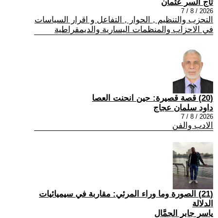
تاج السر عثمان
2026 / 8 / 7
التحزب والتنظيم , الحوار , التفاعل و اقرار السياسات
في الاحزاب والمنظمات اليسارية والديمقراطية
(20) قصة قصيرة: حين انحنت العصا
داود سلمان عجاج
2026 / 8 / 7
الادب والفن
(21) الصورة وما وراء المرئي: مقاربة في سيميائيات
الدلالة
ياسر جابر الجمَّال