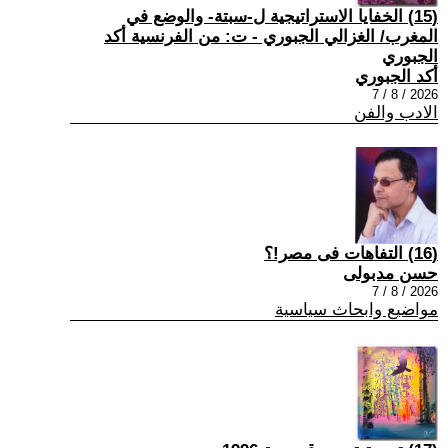
(15) الخفايا الاستراتيجية ل-سبتة- والوضع في
المغرب/ الغزالي الجبوري - ت: من الفرنسية أكد
الجبوري
أكد الجبوري
2026 / 8 / 7
الادب والفن
(16) التفاهات فى مصر!؟
حسن مدبولى
2026 / 8 / 7
مواضيع وابحاث سياسية