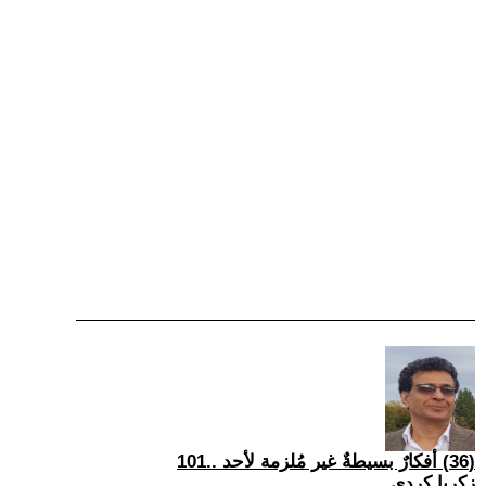
(36) أفكارٌ بسيطةٌ غير مُلزمة لأحد ..101
زكريا كردي