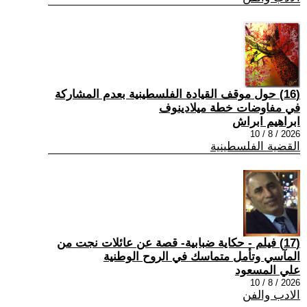
(16) حول موقف القيادة الفلسطينية بعدم المشاركة
في مفاوضات خطة ميلادينوف
ابراهيم ابراش
2026 / 8 / 10
القضية الفلسطينية
(17) فيلم - حكاية ضبابية- قصة عن عائلات نجت من
المآسي وتأمل متماسك في الروح الوطنية
علي المسعود
2026 / 8 / 10
الادب والفن