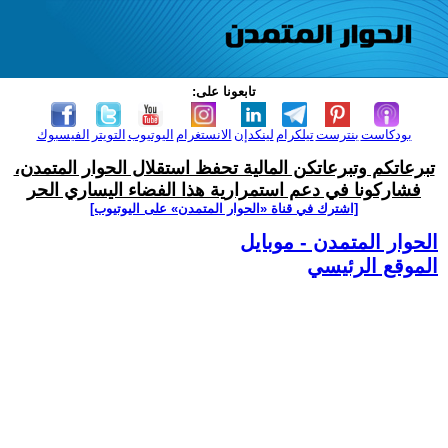
تابعونا على:
بودكاست
بنترست
تيلكرام
لينكدإن
الانستغرام
اليوتيوب
التويتر
الفيسبوك
تبرعاتكم وتبرعاتكن المالية تحفظ استقلال الحوار المتمدن،
فشاركونا في دعم استمرارية هذا الفضاء اليساري الحر
[اشترك في قناة ‫«الحوار المتمدن» على اليوتيوب]
الحوار المتمدن - موبايل
الموقع الرئيسي