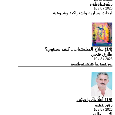
رشيد غويلب
2026 / 8 / 10
ابحاث يسارية واشتراكية وشيوعية
(14) سلاح الميليشيات.. كيف سينتهي؟
طارق فتحي
2026 / 8 / 10
مواضيع وابحاث سياسية
(15) أهلًا بكَ يا صيْف
زهير دعيم
2026 / 8 / 10
الادب والفن