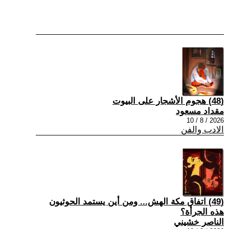
(48) هجوم الأشجار على البيوت
مقداد مسعود
2026 / 8 / 10
الادب والفن
(49) اتفاق مكة الهش... ومن أين يستمد الحوثيون
هذه الجرأة؟
الناصر خشيني