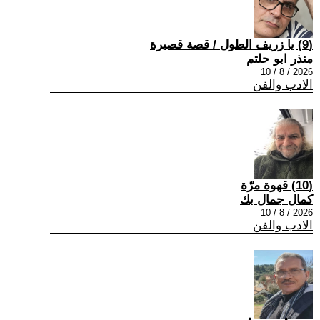
(9) يا زريف الطول / قصة قصيرة
منذر ابو حلتم
2026 / 8 / 10
الادب والفن
(10) قهوة مرّة
كمال جمال بك
2026 / 8 / 10
الادب والفن