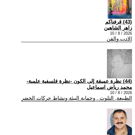
(43) قرفناكم
زاهر الشاهين
2026 / 8 / 10
الادب والفن
(44) نظرة عميقة إلى الكون -نظرة فلسفية علمية-
محمد رياض اسماعيل
2026 / 8 / 10
الطبيعة, التلوث , وحماية البيئة ونشاط حركات الخضر